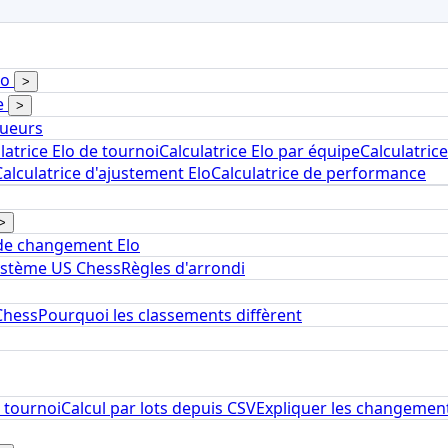
lo
>
ue
>
oueurs
latrice Elo de tournoi
Calculatrice Elo par équipe
Calculatrice
Calculatrice d'ajustement Elo
Calculatrice de performance
>
de changement Elo
ystème US Chess
Règles d'arrondi
Chess
Pourquoi les classements diffèrent
 tournoi
Calcul par lots depuis CSV
Expliquer les changement