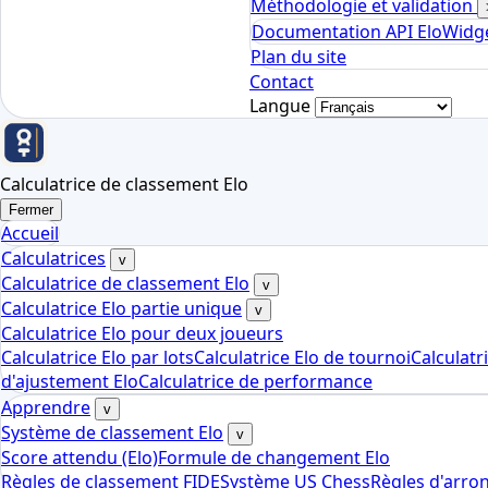
Méthodologie et validation
Documentation API Elo
Widge
Plan du site
Contact
Langue
Calculatrice de classement Elo
Fermer
Accueil
Calculatrices
v
Calculatrice de classement Elo
v
Calculatrice Elo partie unique
v
Calculatrice Elo pour deux joueurs
Calculatrice Elo par lots
Calculatrice Elo de tournoi
Calculatr
d'ajustement Elo
Calculatrice de performance
Apprendre
v
Système de classement Elo
v
Score attendu (Elo)
Formule de changement Elo
Règles de classement FIDE
Système US Chess
Règles d'arro