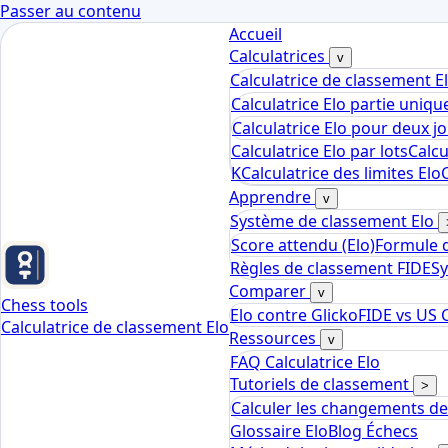
Passer au contenu
Accueil
Calculatrices
v
Calculatrice de classement E
Calculatrice Elo partie uniq
Calculatrice Elo pour deux j
Calculatrice Elo par lots
Calcu
K
Calculatrice des limites Elo
Apprendre
v
Système de classement Elo
Score attendu (Elo)
Formule 
Règles de classement FIDE
S
Comparer
v
Chess tools
Elo contre Glicko
FIDE vs US 
Calculatrice de classement Elo
Ressources
v
FAQ Calculatrice Elo
Tutoriels de classement
>
Calculer les changements de
Glossaire Elo
Blog Échecs