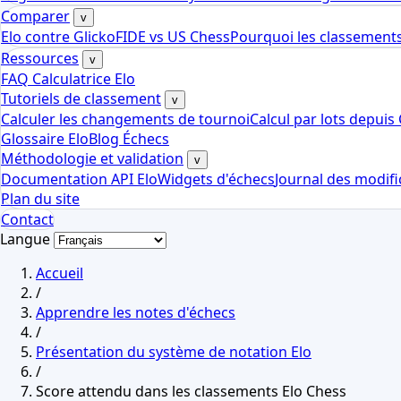
Comparer
v
Elo contre Glicko
FIDE vs US Chess
Pourquoi les classements
Ressources
v
FAQ Calculatrice Elo
Tutoriels de classement
v
Calculer les changements de tournoi
Calcul par lots depuis
Glossaire Elo
Blog Échecs
Méthodologie et validation
v
Documentation API Elo
Widgets d'échecs
Journal des modifi
Plan du site
Contact
Langue
Accueil
/
Apprendre les notes d'échecs
/
Présentation du système de notation Elo
/
Score attendu dans les classements Elo Chess