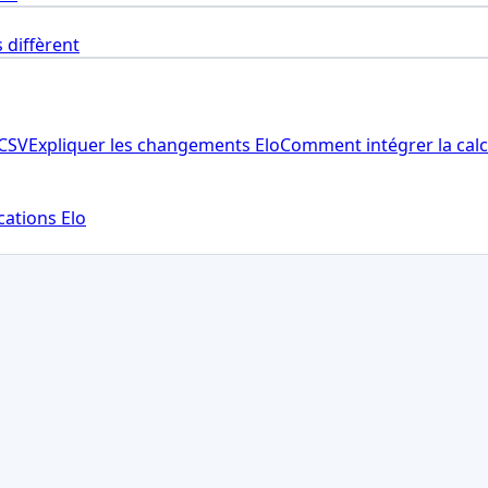
 diffèrent
 CSV
Expliquer les changements Elo
Comment intégrer la calc
cations Elo