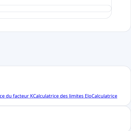
ice du facteur K
Calculatrice des limites Elo
Calculatrice