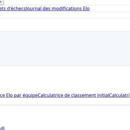
>
ts d'échecs
Journal des modifications Elo
ice Elo par équipe
Calculatrice de classement initial
Calculatr
ndi