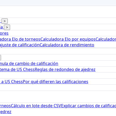
z
>
da
>
dores
adora Elo de torneos
Calculadora Elo por equipos
Calculador
juste de calificación
Calculadora de rendimiento
ula de cambio de calificación
stema de US Chess
Reglas de redondeo de ajedrez
e a US Chess
Por qué difieren las calificaciones
orneos
Cálculo en lote desde CSV
Explicar cambios de califica
jedrez