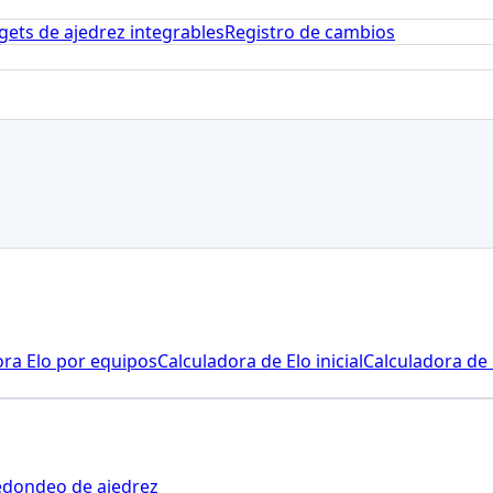
gets de ajedrez integrables
Registro de cambios
ora Elo por equipos
Calculadora de Elo inicial
Calculadora de 
edondeo de ajedrez