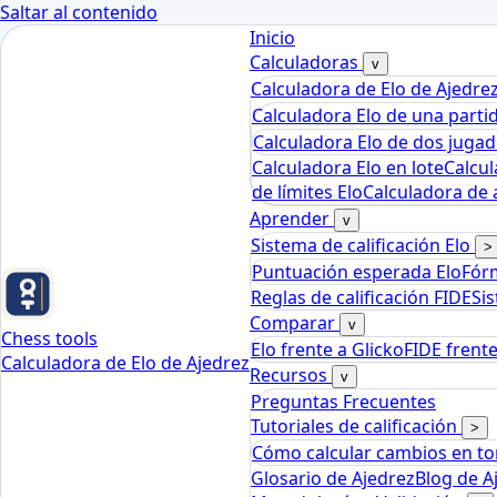
Saltar al contenido
Inicio
Calculadoras
v
Calculadora de Elo de Ajedre
Calculadora Elo de una parti
Calculadora Elo de dos juga
Calculadora Elo en lote
Calcul
de límites Elo
Calculadora de a
Aprender
v
Sistema de calificación Elo
>
Puntuación esperada Elo
Fórm
Reglas de calificación FIDE
Si
Comparar
v
Chess tools
Elo frente a Glicko
FIDE frent
Calculadora de Elo de Ajedrez
Recursos
v
Preguntas Frecuentes
Tutoriales de calificación
>
Cómo calcular cambios en t
Glosario de Ajedrez
Blog de A