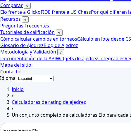
Comparar
v
Elo frente a Glicko
FIDE frente a US Chess
Por qué difieren l
Recursos
v
Preguntas Frecuentes
Tutoriales de calificación
v
Cómo calcular cambios en torneos
Cálculo en lote desde C
Glosario de Ajedrez
Blog de Ajedrez
Metodología y Validación
v
Documentación de la API
Widgets de ajedrez integrables
Re
Mapa del sitio
Contacto
Idioma
Inicio
/
Calculadoras de rating de ajedrez
/
Un conjunto completo de calculadoras Elo para cada 