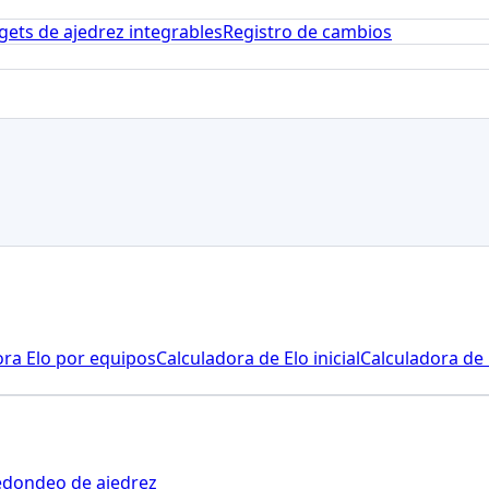
gets de ajedrez integrables
Registro de cambios
ora Elo por equipos
Calculadora de Elo inicial
Calculadora de 
edondeo de ajedrez