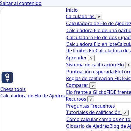
Saltar al contenido
Inicio
Calculadoras
v
Calculadora de Elo de Ajedre
Calculadora Elo de una parti
Calculadora Elo de dos juga
Calculadora Elo en lote
Calcul
de límites Elo
Calculadora de a
Aprender
v
Sistema de calificación Elo
>
Puntuación esperada Elo
Fórm
Reglas de calificación FIDE
Si
Comparar
v
Chess tools
Elo frente a Glicko
FIDE frent
Calculadora de Elo de Ajedrez
Recursos
v
Preguntas Frecuentes
Tutoriales de calificación
>
Cómo calcular cambios en t
Glosario de Ajedrez
Blog de A