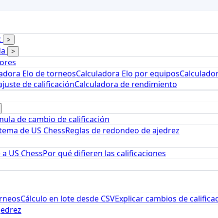
z
>
da
>
dores
adora Elo de torneos
Calculadora Elo por equipos
Calculador
juste de calificación
Calculadora de rendimiento
ula de cambio de calificación
stema de US Chess
Reglas de redondeo de ajedrez
e a US Chess
Por qué difieren las calificaciones
orneos
Cálculo en lote desde CSV
Explicar cambios de califica
jedrez