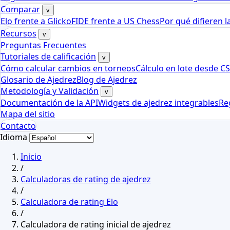
Comparar
v
Elo frente a Glicko
FIDE frente a US Chess
Por qué difieren l
Recursos
v
Preguntas Frecuentes
Tutoriales de calificación
v
Cómo calcular cambios en torneos
Cálculo en lote desde C
Glosario de Ajedrez
Blog de Ajedrez
Metodología y Validación
v
Documentación de la API
Widgets de ajedrez integrables
Re
Mapa del sitio
Contacto
Idioma
Inicio
/
Calculadoras de rating de ajedrez
/
Calculadora de rating Elo
/
Calculadora de rating inicial de ajedrez