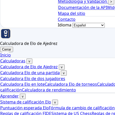
Metodología y Validación
>
Documentación de la API
Wid
Mapa del sitio
Contacto
Idioma
Calculadora de Elo de Ajedrez
Cerrar
Inicio
Calculadoras
v
Calculadora de Elo de Ajedrez
v
Calculadora Elo de una partida
v
Calculadora Elo de dos jugadores
Calculadora Elo en lote
Calculadora Elo de torneos
Calculad
calificación
Calculadora de rendimiento
Aprender
v
Sistema de calificación Elo
v
Puntuación esperada Elo
Fórmula de cambio de calificación
Reglas de calificación FIDE
Sistema de US Chess
Reglas de r