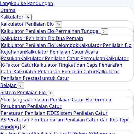
Langkau ke kandungan
Utama
Kalkulator
v
Kalkulator Penilaian Elo
>
Kalkulator Penilaian Elo Permainan Tunggal
>
Kalkulator Penilaian Elo Dua Pemain
Kalkulator Penilaian Elo Kelompok
Kalkulator Penilaian Elo
Kejohanan
Kalkulator Penilaian Catur Acara
Pasukan
Kalkulator Penilaian Catur Permulaan
Kalkulator
K-Faktor Catur
Kalkulator Tingkat dan Caps Penarafan
Catur
Kalkulator Pelarasan Penilaian Catur
Kalkulator
Penilaian Prestasi untuk Catur
Belajar
v
Sistem Penilaian Elo
>
Skor Jangkaan dalam Penilaian Catur Elo
Formula
Perubahan Penilaian Catur
Peraturan Penilaian FIDE
Sistem Penilaian Catur
AS
Peraturan Pembundaran Penilaian Catur dan Kes Tepi
Banding
Chess
v
Elo lwn Glicko
Penilaian Catur FIDE lwn AS
Mengapa