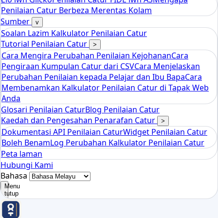
tools
Penilaian Catur Berbeza Merentas Kolam
Kalkulator Rating Catur Elo
Sumber
v
Soalan Lazim Kalkulator Penilaian Catur
Tutorial Penilaian Catur
>
Cara Mengira Perubahan Penilaian Kejohanan
Cara
Pengiraan Kumpulan Catur dari CSV
Cara Menjelaskan
Perubahan Penilaian kepada Pelajar dan Ibu Bapa
Cara
Membenamkan Kalkulator Penilaian Catur di Tapak Web
Anda
Glosari Penilaian Catur
Blog Penilaian Catur
Kaedah dan Pengesahan Penarafan Catur
>
Dokumentasi API Penilaian Catur
Widget Penilaian Catur
Boleh Benam
Log Perubahan Kalkulator Penilaian Catur
Peta laman
Hubungi Kami
Bahasa
Menu
tutup