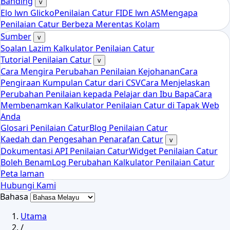
Banding
v
Elo lwn Glicko
Penilaian Catur FIDE lwn AS
Mengapa
Penilaian Catur Berbeza Merentas Kolam
Sumber
v
Soalan Lazim Kalkulator Penilaian Catur
Tutorial Penilaian Catur
v
Cara Mengira Perubahan Penilaian Kejohanan
Cara
Pengiraan Kumpulan Catur dari CSV
Cara Menjelaskan
Perubahan Penilaian kepada Pelajar dan Ibu Bapa
Cara
Membenamkan Kalkulator Penilaian Catur di Tapak Web
Anda
Glosari Penilaian Catur
Blog Penilaian Catur
Kaedah dan Pengesahan Penarafan Catur
v
Dokumentasi API Penilaian Catur
Widget Penilaian Catur
Boleh Benam
Log Perubahan Kalkulator Penilaian Catur
Peta laman
Hubungi Kami
Bahasa
Utama
/