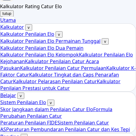
Kalkulator Rating Catur Elo
tutup
Utama
Kalkulator
v
Kalkulator Penilaian Elo
v
Kalkulator Penilaian Elo Permainan Tunggal
v
Kalkulator Penilaian Elo Dua Pemain
Kalkulator Penilaian Elo Kelompok
Kalkulator Penilaian Elo
Kejohanan
Kalkulator Penilaian Catur Acara
Pasukan
Kalkulator Penilaian Catur Permulaan
Kalkulator K-
Faktor Catur
Kalkulator Tingkat dan Caps Penarafan
Catur
Kalkulator Pelarasan Penilaian Catur
Kalkulator
Penilaian Prestasi untuk Catur
Belajar
v
Sistem Penilaian Elo
v
Skor Jangkaan dalam Penilaian Catur Elo
Formula
Perubahan Penilaian Catur
Peraturan Penilaian FIDE
Sistem Penilaian Catur
AS
Peraturan Pembundaran Penilaian Catur dan Kes Tepi