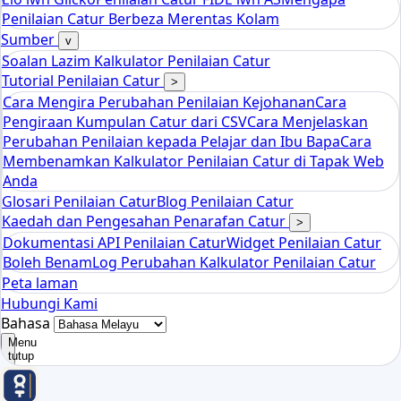
tools
Penilaian Catur Berbeza Merentas Kolam
Kalkulator Rating Catur Elo
Sumber
v
Soalan Lazim Kalkulator Penilaian Catur
Tutorial Penilaian Catur
>
Cara Mengira Perubahan Penilaian Kejohanan
Cara
Pengiraan Kumpulan Catur dari CSV
Cara Menjelaskan
Perubahan Penilaian kepada Pelajar dan Ibu Bapa
Cara
Membenamkan Kalkulator Penilaian Catur di Tapak Web
Anda
Glosari Penilaian Catur
Blog Penilaian Catur
Kaedah dan Pengesahan Penarafan Catur
>
Dokumentasi API Penilaian Catur
Widget Penilaian Catur
Boleh Benam
Log Perubahan Kalkulator Penilaian Catur
Peta laman
Hubungi Kami
Bahasa
Menu
tutup