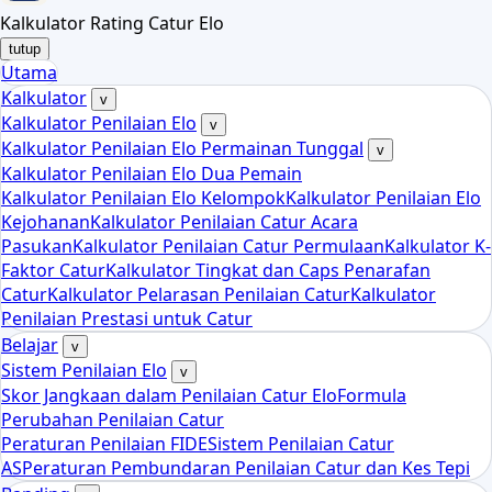
Kalkulator Rating Catur Elo
tutup
Utama
Kalkulator
v
Kalkulator Penilaian Elo
v
Kalkulator Penilaian Elo Permainan Tunggal
v
Kalkulator Penilaian Elo Dua Pemain
Kalkulator Penilaian Elo Kelompok
Kalkulator Penilaian Elo
Kejohanan
Kalkulator Penilaian Catur Acara
Pasukan
Kalkulator Penilaian Catur Permulaan
Kalkulator K-
Faktor Catur
Kalkulator Tingkat dan Caps Penarafan
Catur
Kalkulator Pelarasan Penilaian Catur
Kalkulator
Penilaian Prestasi untuk Catur
Belajar
v
Sistem Penilaian Elo
v
Skor Jangkaan dalam Penilaian Catur Elo
Formula
Perubahan Penilaian Catur
Peraturan Penilaian FIDE
Sistem Penilaian Catur
AS
Peraturan Pembundaran Penilaian Catur dan Kes Tepi