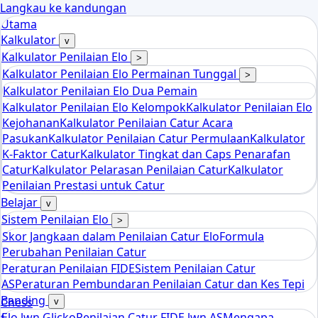
Langkau ke kandungan
Utama
Kalkulator
v
Kalkulator Penilaian Elo
>
Kalkulator Penilaian Elo Permainan Tunggal
>
Kalkulator Penilaian Elo Dua Pemain
Kalkulator Penilaian Elo Kelompok
Kalkulator Penilaian Elo
Kejohanan
Kalkulator Penilaian Catur Acara
Pasukan
Kalkulator Penilaian Catur Permulaan
Kalkulator
K-Faktor Catur
Kalkulator Tingkat dan Caps Penarafan
Catur
Kalkulator Pelarasan Penilaian Catur
Kalkulator
Penilaian Prestasi untuk Catur
Belajar
v
Sistem Penilaian Elo
>
Skor Jangkaan dalam Penilaian Catur Elo
Formula
Perubahan Penilaian Catur
Peraturan Penilaian FIDE
Sistem Penilaian Catur
AS
Peraturan Pembundaran Penilaian Catur dan Kes Tepi
Banding
Chess
v
Elo lwn Glicko
Penilaian Catur FIDE lwn AS
Mengapa