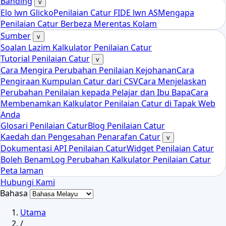
Banding
v
Elo lwn Glicko
Penilaian Catur FIDE lwn AS
Mengapa
Penilaian Catur Berbeza Merentas Kolam
Sumber
v
Soalan Lazim Kalkulator Penilaian Catur
Tutorial Penilaian Catur
v
Cara Mengira Perubahan Penilaian Kejohanan
Cara
Pengiraan Kumpulan Catur dari CSV
Cara Menjelaskan
Perubahan Penilaian kepada Pelajar dan Ibu Bapa
Cara
Membenamkan Kalkulator Penilaian Catur di Tapak Web
Anda
Glosari Penilaian Catur
Blog Penilaian Catur
Kaedah dan Pengesahan Penarafan Catur
v
Dokumentasi API Penilaian Catur
Widget Penilaian Catur
Boleh Benam
Log Perubahan Kalkulator Penilaian Catur
Peta laman
Hubungi Kami
Bahasa
Utama
/