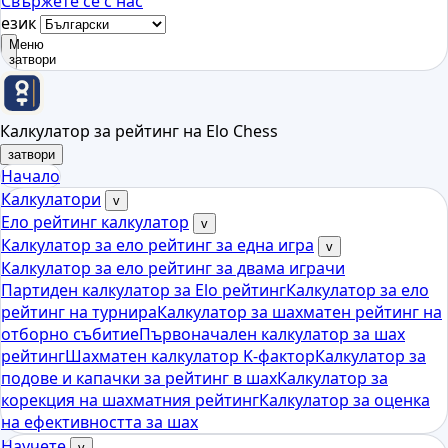
Свържете се с нас
език
Меню
затвори
Калкулатор за рейтинг на Elo Chess
затвори
Начало
Калкулатори
v
Ело рейтинг калкулатор
v
Калкулатор за ело рейтинг за една игра
v
Калкулатор за ело рейтинг за двама играчи
Партиден калкулатор за Elo рейтинг
Калкулатор за ело
рейтинг на турнира
Калкулатор за шахматен рейтинг на
отборно събитие
Първоначален калкулатор за шах
рейтинг
Шахматен калкулатор K-фактор
Калкулатор за
подове и капачки за рейтинг в шах
Калкулатор за
корекция на шахматния рейтинг
Калкулатор за оценка
на ефективността за шах
Научете
v