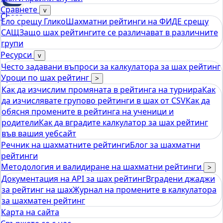
Сравнете
v
Chess
Ело срещу Глико
Шахматни рейтинги на ФИДЕ срещу
tools
САЩ
Защо шах рейтингите се различават в различните
Калкулатор за рейтинг на Elo Chess
групи
Ресурси
v
Често задавани въпроси за калкулатора за шах рейтинг
Уроци по шах рейтинг
>
Как да изчислим промяната в рейтинга на турнира
Как
да изчислявате групово рейтинги в шах от CSV
Как да
обясня промените в рейтинга на ученици и
родители
Как да вградите калкулатор за шах рейтинг
във вашия уебсайт
Речник на шахматните рейтинги
Блог за шахматни
рейтинги
Методология и валидиране на шахматни рейтинги
>
Документация на API за шах рейтинг
Вградени джаджи
за рейтинг на шах
Журнал на промените в калкулатора
за шахматен рейтинг
Карта на сайта