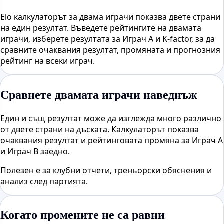
Elo калкулаторът за двама играчи показва двете страни
на един резултат. Въведете рейтингите на двамата
играчи, изберете резултата за Играч A и K-factor, за да
сравните очаквания резултат, промяната и прогнозния
рейтинг на всеки играч.
Сравнете двамата играчи наведнъж
Един и същ резултат може да изглежда много различно
от двете страни на дъската. Калкулаторът показва
очаквания резултат и рейтинговата промяна за Играч A
и Играч B заедно.
Полезен е за клубни отчети, треньорски обяснения и
анализ след партията.
Когато промените не са равни