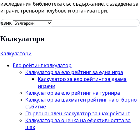
изследвания библиотека със съдържание, създадена за
играчи, треньори, клубове и организатори.
език
Калкулатори
Калкулатори
Ело рейтинг калкулатор
Калкулатор за ело рейтинг за една игра
Калкулатор за ело рейтинг за двама
играчи
Калкулатор за ело рейтинг на турнира
Калкулатор за шахматен рейтинг на отборно
събитие
Първоначален калкулатор за шах рейтинг
Калкулатор за оценка на ефективността за
шах