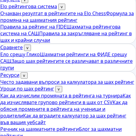
Elo рейтингова система
v
Очакван резултат в рейтингите на Elo Chess
Формула за
промяна на шахматния рейтинг
Правила за рейтинг на FIDE
Шахматна рейтингова
система на САЩ
Правила за закръгляване на рейтинг в
шах и крайни случаи
Сравнете
v
Ело срещу Глико
Шахматни рейтинги на ФИДЕ срещу
САЩ
Защо шах рейтингите се различават в различните
групи
Ресурси
v
Често задавани въпроси за калкулатора за шах рейтинг
Уроци по шах рейтинг
v
Как да изчислим промяната в рейтинга на турнира
Как
да изчислявате групово рейтинги в шах от CSV
Как да
обясня промените в рейтинга на ученици и
родители
Как да вградите калкулатор за шах рейтинг
във вашия уебсайт
Речник на шахматните рейтинги
Блог за шахматни
рейтинги