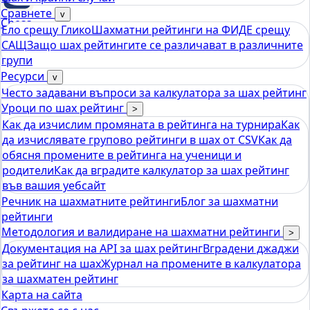
Сравнете
v
Chess
Ело срещу Глико
Шахматни рейтинги на ФИДЕ срещу
tools
САЩ
Защо шах рейтингите се различават в различните
Калкулатор за рейтинг на Elo Chess
групи
Ресурси
v
Често задавани въпроси за калкулатора за шах рейтинг
Уроци по шах рейтинг
>
Как да изчислим промяната в рейтинга на турнира
Как
да изчислявате групово рейтинги в шах от CSV
Как да
обясня промените в рейтинга на ученици и
родители
Как да вградите калкулатор за шах рейтинг
във вашия уебсайт
Речник на шахматните рейтинги
Блог за шахматни
рейтинги
Методология и валидиране на шахматни рейтинги
>
Документация на API за шах рейтинг
Вградени джаджи
за рейтинг на шах
Журнал на промените в калкулатора
за шахматен рейтинг
Карта на сайта