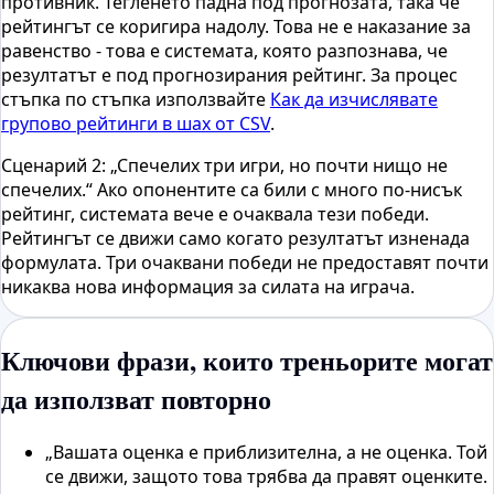
противник. Тегленето падна под прогнозата, така че
рейтингът се коригира надолу. Това не е наказание за
равенство - това е системата, която разпознава, че
резултатът е под прогнозирания рейтинг. За процес
стъпка по стъпка използвайте
Как да изчислявате
групово рейтинги в шах от CSV
.
Сценарий 2: „Спечелих три игри, но почти нищо не
спечелих.“ Ако опонентите са били с много по-нисък
рейтинг, системата вече е очаквала тези победи.
Рейтингът се движи само когато резултатът изненада
формулата. Три очаквани победи не предоставят почти
никаква нова информация за силата на играча.
Ключови фрази, които треньорите могат
да използват повторно
„Вашата оценка е приблизителна, а не оценка. Той
се движи, защото това трябва да правят оценките.