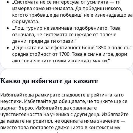
„Системата не се интересува от усилията — тя
измерва само изненадата. Да победиш някого,
когото трябваше да победиш, не е изненадващо за
формулата.
„Лош турнир не заличава подобрението. Това
означава, че системата се нуждае от повече
данни, преди да ги отрази.“
„Оценката ви за ефективност беше 1850 в поле със
средна стойност от 1700. Това е силна игра, дори
ако спечелените точки изглеждат малки.“
Какво да избягвате да казвате
Избягвайте да рамкирате спадовете в рейтинга като
неуспехи. Избягвайте да обещавате, че точките ще се
върнат бързо. Избягвайте да сравнявате
чувствителността на ученика с други деца. Избягвайте
да казвате на родител, че оценката няма значение —
вместо това поставете движението в контекст и му