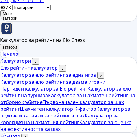
Свържете се с нас
език
Меню
затвори
Калкулатор за рейтинг на Elo Chess
затвори
Начало
Калкулатори
v
Ело рейтинг калкулатор
v
Калкулатор за ело рейтинг за една игра
v
Калкулатор за ело рейтинг за двама играчи
Партиден калкулатор за Elo рейтинг
Калкулатор за ело
рейтинг на турнира
Калкулатор за шахматен рейтинг на
отборно събитие
Първоначален калкулатор за шах
рейтинг
Шахматен калкулатор K-фактор
Калкулатор за
подове и капачки за рейтинг в шах
Калкулатор за
корекция на шахматния рейтинг
Калкулатор за оценка
на ефективността за шах
Научете
v