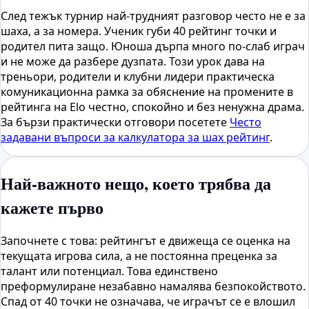
След тежък турнир най-трудният разговор често не е за
шаха, а за номера. Ученик губи 40 рейтинг точки и
родител пита защо. Юноша дърпа много по-слаб играч
и не може да разбере дузпата. Този урок дава на
треньори, родители и клубни лидери практическа
комуникационна рамка за обяснение на промените в
рейтинга на Elo честно, спокойно и без ненужна драма.
За бързи практически отговори посетете
Често
задавани въпроси за калкулатора за шах рейтинг
.
Най-важното нещо, което трябва да
кажете първо
Започнете с това: рейтингът е движеща се оценка на
текущата игрова сила, а не постоянна преценка за
талант или потенциал. Това единствено
преформулиране незабавно намалява безпокойството.
Спад от 40 точки не означава, че играчът се е влошил