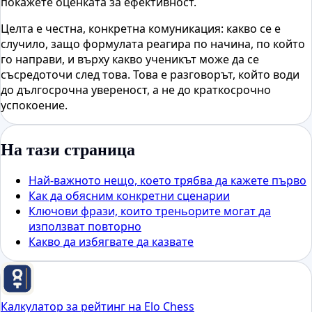
покажете оценката за ефективност.
Целта е честна, конкретна комуникация: какво се е
случило, защо формулата реагира по начина, по който
го направи, и върху какво ученикът може да се
съсредоточи след това. Това е разговорът, който води
до дългосрочна увереност, а не до краткосрочно
успокоение.
На тази страница
Най-важното нещо, което трябва да кажете първо
Как да обясним конкретни сценарии
Ключови фрази, които треньорите могат да
използват повторно
Какво да избягвате да казвате
Калкулатор за рейтинг на Elo Chess