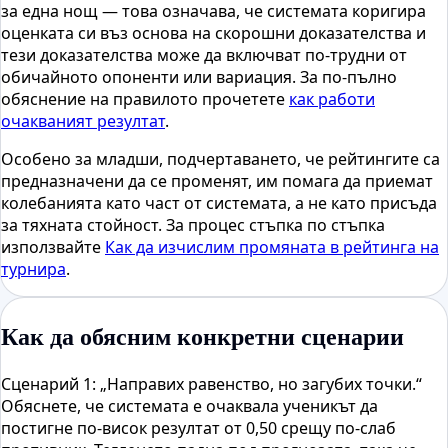
за една нощ — това означава, че системата коригира
оценката си въз основа на скорошни доказателства и
тези доказателства може да включват по-трудни от
обичайното опоненти или вариация. За по-пълно
обяснение на правилото прочетете
как работи
очакваният резултат
.
Особено за младши, подчертаването, че рейтингите са
предназначени да се променят, им помага да приемат
колебанията като част от системата, а не като присъда
за тяхната стойност. За процес стъпка по стъпка
използвайте
Как да изчислим промяната в рейтинга на
турнира
.
Как да обясним конкретни сценарии
Сценарий 1: „Направих равенство, но загубих точки.“
Обяснете, че системата е очаквала ученикът да
постигне по-висок резултат от 0,50 срещу по-слаб