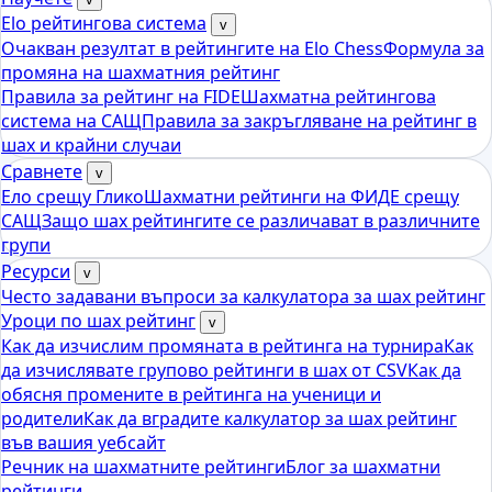
Elo рейтингова система
v
Очакван резултат в рейтингите на Elo Chess
Формула за
промяна на шахматния рейтинг
Правила за рейтинг на FIDE
Шахматна рейтингова
система на САЩ
Правила за закръгляване на рейтинг в
шах и крайни случаи
Сравнете
v
Ело срещу Глико
Шахматни рейтинги на ФИДЕ срещу
САЩ
Защо шах рейтингите се различават в различните
групи
Ресурси
v
Често задавани въпроси за калкулатора за шах рейтинг
Уроци по шах рейтинг
v
Как да изчислим промяната в рейтинга на турнира
Как
да изчислявате групово рейтинги в шах от CSV
Как да
обясня промените в рейтинга на ученици и
родители
Как да вградите калкулатор за шах рейтинг
във вашия уебсайт
Речник на шахматните рейтинги
Блог за шахматни
рейтинги