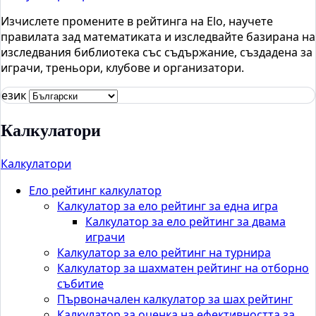
Изчислете промените в рейтинга на Elo, научете
правилата зад математиката и изследвайте базирана на
изследвания библиотека със съдържание, създадена за
играчи, треньори, клубове и организатори.
език
Калкулатори
Калкулатори
Ело рейтинг калкулатор
Калкулатор за ело рейтинг за една игра
Калкулатор за ело рейтинг за двама
играчи
Калкулатор за ело рейтинг на турнира
Калкулатор за шахматен рейтинг на отборно
събитие
Първоначален калкулатор за шах рейтинг
Калкулатор за оценка на ефективността за