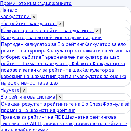
Преминете към съдържанието
Начало
Калкулатори
v
Ело рейтинг калкулатор
>
Калкулатор за ело рейтинг за една игра
>
Калкулатор за ело рейтинг за двама играчи
Партиден калкулатор за Elo рейтинг
Калкулатор за ело
рейтинг на турнира
Калкулатор за шахматен рейтинг на
отборно събитие
Първоначален калкулатор за шах
рейтинг
Шахматен калкулатор K-фактор
Калкулатор за
подове и капачки за рейтинг в шах
Калкулатор за
корекция на шахматния рейтинг
Калкулатор за оценка
на ефективността за шах
Научете
v
Elo рейтингова система
>
Очакван резултат в рейтингите на Elo Chess
Формула за
промяна на шахматния рейтинг
Правила за рейтинг на FIDE
Шахматна рейтингова
система на САЩ
Правила за закръгляване на рейтинг в
шах и крайни случаи