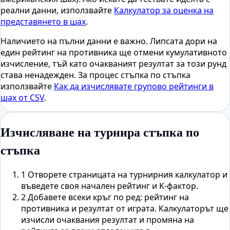
реални данни, използвайте
Калкулатор за оценка на
представянето в шах
.
Наличието на пълни данни е важно. Липсата дори на
един рейтинг на противника ще отмени кумулативното
изчисление, тъй като очакваният резултат за този рунд
става ненадежден. За процес стъпка по стъпка
използвайте
Как да изчислявате групово рейтинги в
шах от CSV
.
Изчисляване на турнира стъпка по
стъпка
1
Отворете страницата на турнирния калкулатор и
въведете своя начален рейтинг и K-фактор.
2
Добавете всеки кръг по ред: рейтинг на
противника и резултат от играта. Калкулаторът ще
изчисли очаквания резултат и промяна на