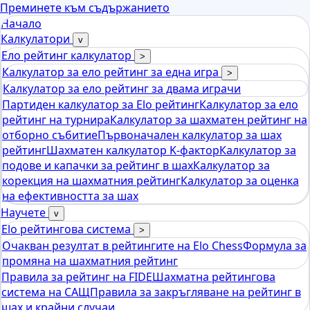
Преминете към съдържанието
Начало
Калкулатори
v
Ело рейтинг калкулатор
>
Калкулатор за ело рейтинг за една игра
>
Калкулатор за ело рейтинг за двама играчи
Партиден калкулатор за Elo рейтинг
Калкулатор за ело
рейтинг на турнира
Калкулатор за шахматен рейтинг на
отборно събитие
Първоначален калкулатор за шах
рейтинг
Шахматен калкулатор K-фактор
Калкулатор за
подове и капачки за рейтинг в шах
Калкулатор за
корекция на шахматния рейтинг
Калкулатор за оценка
на ефективността за шах
Научете
v
Elo рейтингова система
>
Очакван резултат в рейтингите на Elo Chess
Формула за
промяна на шахматния рейтинг
Правила за рейтинг на FIDE
Шахматна рейтингова
система на САЩ
Правила за закръгляване на рейтинг в
шах и крайни случаи