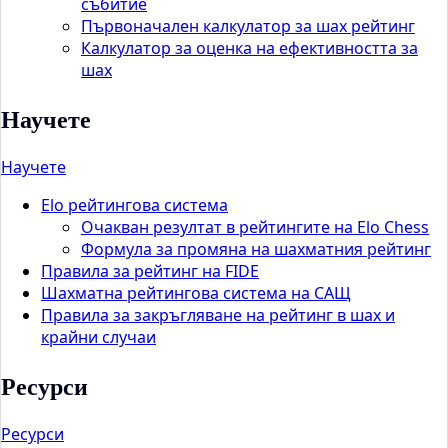
събитие
Първоначален калкулатор за шах рейтинг
Калкулатор за оценка на ефективността за
шах
Научете
Научете
Elo рейтингова система
Очакван резултат в рейтингите на Elo Chess
Формула за промяна на шахматния рейтинг
Правила за рейтинг на FIDE
Шахматна рейтингова система на САЩ
Правила за закръгляване на рейтинг в шах и
крайни случаи
Ресурси
Ресурси