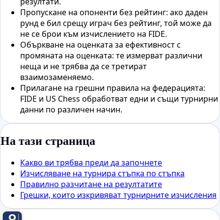
резултати.
Пропускане на опоненти без рейтинг: ако даден
рунд е бил срещу играч без рейтинг, той може да
не се брои към изчислението на FIDE.
Объркване на оценката за ефективност с
промяната на оценката: те измерват различни
неща и не трябва да се третират
взаимозаменяемо.
Прилагане на грешни правила на федерацията:
FIDE и US Chess обработват едни и същи турнирни
данни по различен начин.
На тази страница
Какво ви трябва преди да започнете
Изчисляване на турнира стъпка по стъпка
Правилно разчитане на резултатите
Грешки, които изкривяват турнирните изчисления