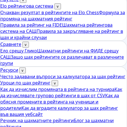
Elo рейтингова система
v
Очакван резултат в рейтингите на Elo Chess
Формула за
промяна на шахматния рейтинг
Правила за рейтинг на FIDE
Шахматна рейтингова
система на САЩ
Правила за закръгляване на рейтинг в
шах и крайни случаи
Сравнете
v
Ело срещу Глико
Шахматни рейтинги на ФИДЕ срещу
САЩ
Защо шах рейтингите се различават в различните
групи
Ресурси
v
Често задавани въпроси за калкулатора за шах рейтинг
Уроци по шах рейтинг
v
Как да изчислим промяната в рейтинга на турнира
Как
да изчислявате групово рейтинги в шах от CSV
Как да
обясня промените в рейтинга на ученици и
родители
Как да вградите калкулатор за шах рейтинг
във вашия уебсайт
Речник на шахматните рейтинги
Блог за шахматни
рейтинги