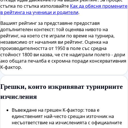
стъпка по стъпка използвайте
Как да обясня промените
в рейтинга на ученици и родители
.
Вашият рейтинг за представяне предоставя
допълнителен контекст: той оценява нивото на
рейтинг, на което сте играли по време на турнира,
независимо от началния ви рейтинг. Оценка на
производителността от 1950 в поле със средна
стойност 1800 ви казва, че сте надиграли полето - дори
ако общата печалба е скромна поради консервативния
K-фактор.
Грешки, които изкривяват турнирните
изчисления
Въвеждане на грешен K-фактор: това е
единственият най-често срещан източник на
несъответствие на изчисленията с официалните