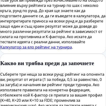
Този урок ви превежда през изчисляването на общото
влияние върху рейтинга на турнир по шах с няколко
кръга, рунд по рунд. До края ще знаете как да
подготвите данните си, да ги въведете в калкулатора, да
интерпретирате приноса на всеки рунд и да разберете
защо един и същ краен резултат може да доведе до
много различни резултати за рейтинг в зависимост от
силата на противника и K-фактора. Ако искате да
тествате идеята с реални данни, използвайте
Калкулатор за ело рейтинг на турнира
.
Какво ви трябва преди да започнете
Съберете три неща за всеки рунд: рейтинг на опонента
ви, резултат от играта (1 за победа, 0,5 за равенство, 0
за загуба) и началния ви рейтинг преди турнира. Ако
използвате правилата на конкретна федерация,
отбележете кой K-фактор се прилага за вашия профил
(K=40, K=20 или K=10 за FIDE; променлив за
американския шах). Ако искате да тествате идеята с