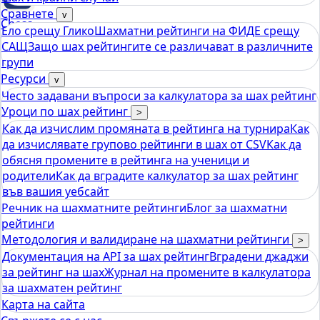
Сравнете
v
Chess
Ело срещу Глико
Шахматни рейтинги на ФИДЕ срещу
tools
САЩ
Защо шах рейтингите се различават в различните
Калкулатор за рейтинг на Elo Chess
групи
Ресурси
v
Често задавани въпроси за калкулатора за шах рейтинг
Уроци по шах рейтинг
>
Как да изчислим промяната в рейтинга на турнира
Как
да изчислявате групово рейтинги в шах от CSV
Как да
обясня промените в рейтинга на ученици и
родители
Как да вградите калкулатор за шах рейтинг
във вашия уебсайт
Речник на шахматните рейтинги
Блог за шахматни
рейтинги
Методология и валидиране на шахматни рейтинги
>
Документация на API за шах рейтинг
Вградени джаджи
за рейтинг на шах
Журнал на промените в калкулатора
за шахматен рейтинг
Карта на сайта