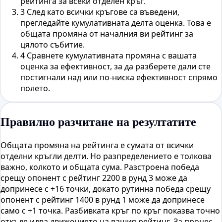
рейтинга за всеки отделен кръг.
3
След като всички кръгове са въведени,
прегледайте кумулативната делта оценка. Това е
общата промяна от началния ви рейтинг за
цялото събитие.
4
Сравнете кумулативната промяна с вашата
оценка за ефективност, за да разберете дали сте
постигнали над или по-ниска ефективност спрямо
полето.
Правилно разчитане на резултатите
Общата промяна на рейтинга е сумата от всички
отделни кръгли делти. Но разпределението е толкова
важно, колкото и общата сума. Разстроена победа
срещу опонент с рейтинг 2200 в рунд 3 може да
допринесе с +16 точки, докато рутинна победа срещу
опонент с рейтинг 1400 в рунд 1 може да допринесе
само с +1 точка. Разбивката кръг по кръг показва точно
откъде идва движението на вашия рейтинг. За процес