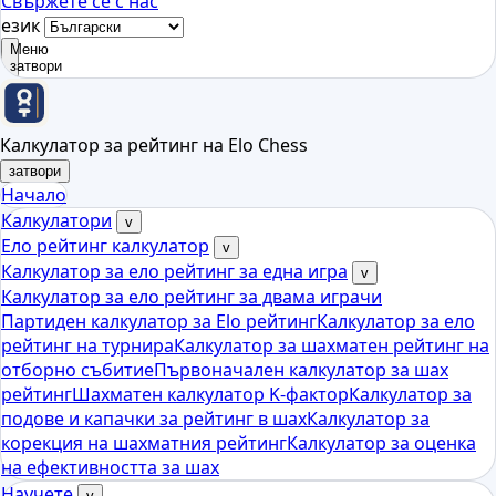
Свържете се с нас
език
Меню
затвори
Калкулатор за рейтинг на Elo Chess
затвори
Начало
Калкулатори
v
Ело рейтинг калкулатор
v
Калкулатор за ело рейтинг за една игра
v
Калкулатор за ело рейтинг за двама играчи
Партиден калкулатор за Elo рейтинг
Калкулатор за ело
рейтинг на турнира
Калкулатор за шахматен рейтинг на
отборно събитие
Първоначален калкулатор за шах
рейтинг
Шахматен калкулатор K-фактор
Калкулатор за
подове и капачки за рейтинг в шах
Калкулатор за
корекция на шахматния рейтинг
Калкулатор за оценка
на ефективността за шах
Научете
v