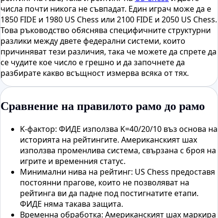
числа почти никога не съвпадат. Един играч може да е
1850 FIDE и 1980 US Chess или 2100 FIDE и 2050 US Chess.
Това ръководство обяснява специфичните структурни
разлики между двете федерални системи, които
причиняват тези различия, така че можете да спрете да
се чудите кое число е грешно и да започнете да
разбирате какво всъщност измерва всяка от тях.
Сравнение на правилото рамо до рамо
K-фактор: ФИДЕ използва K=40/20/10 въз основа на
историята на рейтингите. Американският шах
използва променлива система, свързана с броя на
игрите и временния статус.
Минимални нива на рейтинг: US Chess предоставя
постоянни прагове, които не позволяват на
рейтинга ви да падне под постигнатите етапи.
ФИДЕ няма такава защита.
Временна обработка: Американският шах маркира