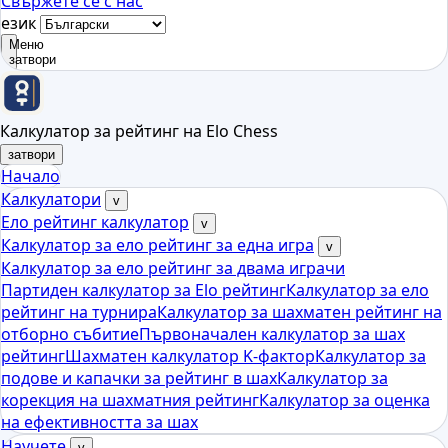
Свържете се с нас
език
Меню
затвори
Калкулатор за рейтинг на Elo Chess
затвори
Начало
Калкулатори
v
Ело рейтинг калкулатор
v
Калкулатор за ело рейтинг за една игра
v
Калкулатор за ело рейтинг за двама играчи
Партиден калкулатор за Elo рейтинг
Калкулатор за ело
рейтинг на турнира
Калкулатор за шахматен рейтинг на
отборно събитие
Първоначален калкулатор за шах
рейтинг
Шахматен калкулатор K-фактор
Калкулатор за
подове и капачки за рейтинг в шах
Калкулатор за
корекция на шахматния рейтинг
Калкулатор за оценка
на ефективността за шах
Научете
v