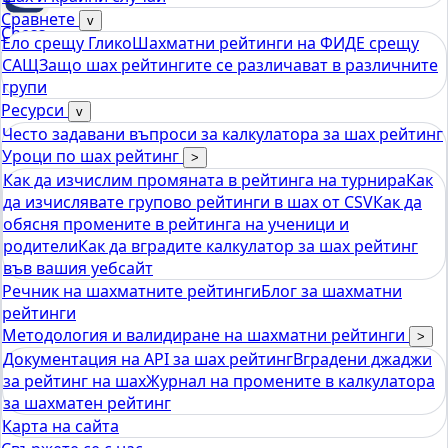
Сравнете
v
Chess
Ело срещу Глико
Шахматни рейтинги на ФИДЕ срещу
tools
САЩ
Защо шах рейтингите се различават в различните
Калкулатор за рейтинг на Elo Chess
групи
Ресурси
v
Често задавани въпроси за калкулатора за шах рейтинг
Уроци по шах рейтинг
>
Как да изчислим промяната в рейтинга на турнира
Как
да изчислявате групово рейтинги в шах от CSV
Как да
обясня промените в рейтинга на ученици и
родители
Как да вградите калкулатор за шах рейтинг
във вашия уебсайт
Речник на шахматните рейтинги
Блог за шахматни
рейтинги
Методология и валидиране на шахматни рейтинги
>
Документация на API за шах рейтинг
Вградени джаджи
за рейтинг на шах
Журнал на промените в калкулатора
за шахматен рейтинг
Карта на сайта