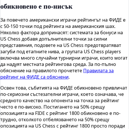
обикновено е по-нисък
За повечето американски играчи рейтингът на ФИДЕ е
с 50-150 точки под рейтинга на американския шах.
Няколко фактора допринасят: системата за бонуси на
US Chess добавя допълнителни точки за силни
представяния, подовете на US Chess предотвратяват
загуби под етапните нива, а групата US Chess players
включва много случайни турнирни играчи, които могат
да надуят местната рейтингова среда. За по-пълно
обяснение на правилото прочетете
Правилата за
рейтинг на ФИДЕ са обяснени
.
Освен това, събитията на ФИДЕ обикновено привличат
по-сериозни състезателни играчи, което означава, че
средното качество на опонента на точка за рейтинг
често е по-високо. Постигането на 50% срещу
опозицията на FIDE с рейтинг 1800 обикновено е по-
трудно, отколкото отбелязването на 50% срещу
опозицията на US Chess с рейтинг 1800 просто поради