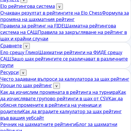
Elo рейтингова система
v
Очакван резултат в рейтингите на Elo Chess
Формула за
промяна на шахматния рейтинг
Правила за рейтинг на FIDE
Шахматна рейтингова
система на САЩ
Правила за закръгляване на рейтинг в
шах и крайни случаи
Сравнете
v
Ело срещу Глико
Шахматни рейтинги на ФИДЕ срещу
САЩ
Защо шах рейтингите се различават в различните
групи
Ресурси
v
Често задавани въпроси за калкулатора за шах рейтинг
Уроци по шах рейтинг
v
Как да изчислим промяната в рейтинга на турнира
Как
да изчислявате групово рейтинги в шах от CSV
Как да
обясня промените в рейтинга на ученици и
родители
Как да вградите калкулатор за шах рейтинг
във вашия уебсайт
Речник на шахматните рейтинги
Блог за шахматни
рейтинги