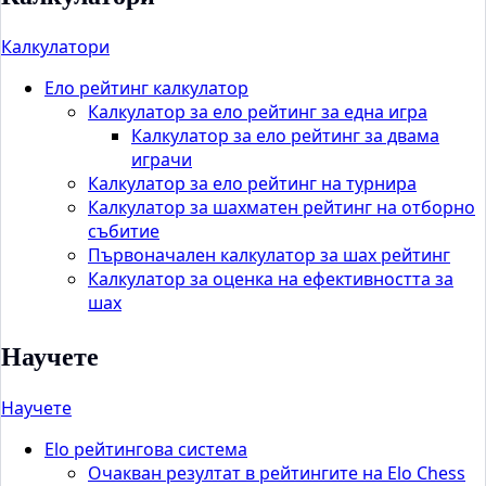
Калкулатори
Ело рейтинг калкулатор
Калкулатор за ело рейтинг за една игра
Калкулатор за ело рейтинг за двама
играчи
Калкулатор за ело рейтинг на турнира
Калкулатор за шахматен рейтинг на отборно
събитие
Първоначален калкулатор за шах рейтинг
Калкулатор за оценка на ефективността за
шах
Научете
Научете
Elo рейтингова система
Очакван резултат в рейтингите на Elo Chess