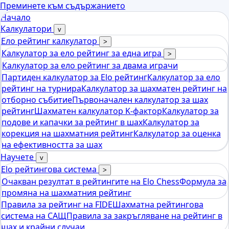
Преминете към съдържанието
Начало
Калкулатори
v
Ело рейтинг калкулатор
>
Калкулатор за ело рейтинг за една игра
>
Калкулатор за ело рейтинг за двама играчи
Партиден калкулатор за Elo рейтинг
Калкулатор за ело
рейтинг на турнира
Калкулатор за шахматен рейтинг на
отборно събитие
Първоначален калкулатор за шах
рейтинг
Шахматен калкулатор K-фактор
Калкулатор за
подове и капачки за рейтинг в шах
Калкулатор за
корекция на шахматния рейтинг
Калкулатор за оценка
на ефективността за шах
Научете
v
Elo рейтингова система
>
Очакван резултат в рейтингите на Elo Chess
Формула за
промяна на шахматния рейтинг
Правила за рейтинг на FIDE
Шахматна рейтингова
система на САЩ
Правила за закръгляване на рейтинг в
шах и крайни случаи