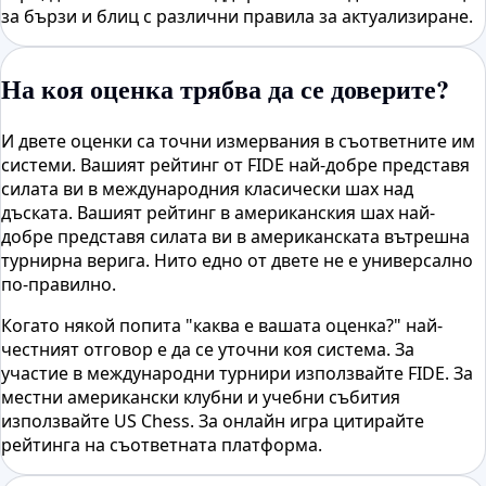
за бързи и блиц с различни правила за актуализиране.
На коя оценка трябва да се доверите?
И двете оценки са точни измервания в съответните им
системи. Вашият рейтинг от FIDE най-добре представя
силата ви в международния класически шах над
дъската. Вашият рейтинг в американския шах най-
добре представя силата ви в американската вътрешна
турнирна верига. Нито едно от двете не е универсално
по-правилно.
Когато някой попита "каква е вашата оценка?" най-
честният отговор е да се уточни коя система. За
участие в международни турнири използвайте FIDE. За
местни американски клубни и учебни събития
използвайте US Chess. За онлайн игра цитирайте
рейтинга на съответната платформа.