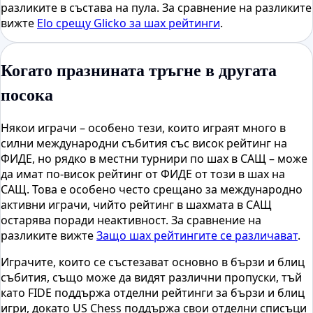
разликите в състава на пула. За сравнение на разликите
вижте
Elo срещу Glicko за шах рейтинги
.
Когато празнината тръгне в другата
посока
Някои играчи – особено тези, които играят много в
силни международни събития със висок рейтинг на
ФИДЕ, но рядко в местни турнири по шах в САЩ – може
да имат по-висок рейтинг от ФИДЕ от този в шах на
САЩ. Това е особено често срещано за международно
активни играчи, чийто рейтинг в шахмата в САЩ
остарява поради неактивност. За сравнение на
разликите вижте
Защо шах рейтингите се различават
.
Играчите, които се състезават основно в бързи и блиц
събития, също може да видят различни пропуски, тъй
като FIDE поддържа отделни рейтинги за бързи и блиц
игри, докато US Chess поддържа свои отделни списъци