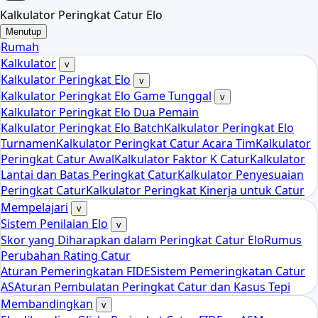
Kalkulator Peringkat Catur Elo
Menutup
Rumah
Kalkulator
v
Kalkulator Peringkat Elo
v
Kalkulator Peringkat Elo Game Tunggal
v
Kalkulator Peringkat Elo Dua Pemain
Kalkulator Peringkat Elo Batch
Kalkulator Peringkat Elo
Turnamen
Kalkulator Peringkat Catur Acara Tim
Kalkulator
Peringkat Catur Awal
Kalkulator Faktor K Catur
Kalkulator
Lantai dan Batas Peringkat Catur
Kalkulator Penyesuaian
Peringkat Catur
Kalkulator Peringkat Kinerja untuk Catur
Mempelajari
v
Sistem Penilaian Elo
v
Skor yang Diharapkan dalam Peringkat Catur Elo
Rumus
Perubahan Rating Catur
Aturan Pemeringkatan FIDE
Sistem Pemeringkatan Catur
AS
Aturan Pembulatan Peringkat Catur dan Kasus Tepi
Membandingkan
v