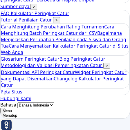
tools
Kalkulator Peringkat Catur Elo
Sumber daya
v
FAQ Kalkulator Peringkat Catur
Tutorial Penilaian Catur
>
Cara Menghitung Perubahan Rating Turnamen
Cara
Menghitung Batch Peringkat Catur dari CSV
Bagaimana
Menjelaskan Perubahan Penilaian pada Siswa dan Orang
Tua
Cara Menyematkan Kalkulator Peringkat Catur di Situs
Web Anda
Glosarium Peringkat Catur
Blog Peringkat Catur
Metodologi dan Validasi Pemeringkatan Catur
>
Dokumentasi API Peringkat Catur
Widget Peringkat Catur
yang Dapat Disematkan
Changelog Kalkulator Peringkat
Catur
Peta Situs
Hubungi kami
Bahasa
Menu
Menutup