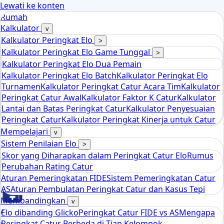
Lewati ke konten
Rumah
Kalkulator
v
Kalkulator Peringkat Elo
>
Kalkulator Peringkat Elo Game Tunggal
>
Kalkulator Peringkat Elo Dua Pemain
Kalkulator Peringkat Elo Batch
Kalkulator Peringkat Elo
Turnamen
Kalkulator Peringkat Catur Acara Tim
Kalkulator
Peringkat Catur Awal
Kalkulator Faktor K Catur
Kalkulator
Lantai dan Batas Peringkat Catur
Kalkulator Penyesuaian
Peringkat Catur
Kalkulator Peringkat Kinerja untuk Catur
Mempelajari
v
Sistem Penilaian Elo
>
Skor yang Diharapkan dalam Peringkat Catur Elo
Rumus
Perubahan Rating Catur
Aturan Pemeringkatan FIDE
Sistem Pemeringkatan Catur
AS
Aturan Pembulatan Peringkat Catur dan Kasus Tepi
Membandingkan
v
Elo dibanding Glicko
Peringkat Catur FIDE vs AS
Mengapa
Chess
Peringkat Catur Berbeda di Tiap Kelompok