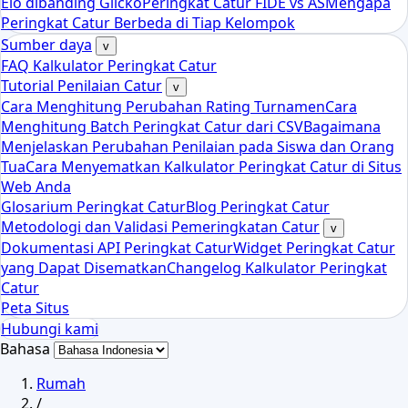
Elo dibanding Glicko
Peringkat Catur FIDE vs AS
Mengapa
Peringkat Catur Berbeda di Tiap Kelompok
Sumber daya
v
FAQ Kalkulator Peringkat Catur
Tutorial Penilaian Catur
v
Cara Menghitung Perubahan Rating Turnamen
Cara
Menghitung Batch Peringkat Catur dari CSV
Bagaimana
Menjelaskan Perubahan Penilaian pada Siswa dan Orang
Tua
Cara Menyematkan Kalkulator Peringkat Catur di Situs
Web Anda
Glosarium Peringkat Catur
Blog Peringkat Catur
Metodologi dan Validasi Pemeringkatan Catur
v
Dokumentasi API Peringkat Catur
Widget Peringkat Catur
yang Dapat Disematkan
Changelog Kalkulator Peringkat
Catur
Peta Situs
Hubungi kami
Bahasa
Rumah
/