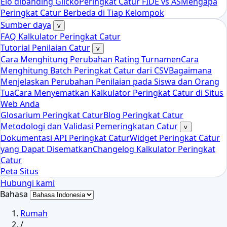
Elo dibanding Glicko
Peringkat Catur FIDE vs AS
Mengapa
Peringkat Catur Berbeda di Tiap Kelompok
Sumber daya
v
FAQ Kalkulator Peringkat Catur
Tutorial Penilaian Catur
v
Cara Menghitung Perubahan Rating Turnamen
Cara
Menghitung Batch Peringkat Catur dari CSV
Bagaimana
Menjelaskan Perubahan Penilaian pada Siswa dan Orang
Tua
Cara Menyematkan Kalkulator Peringkat Catur di Situs
Web Anda
Glosarium Peringkat Catur
Blog Peringkat Catur
Metodologi dan Validasi Pemeringkatan Catur
v
Dokumentasi API Peringkat Catur
Widget Peringkat Catur
yang Dapat Disematkan
Changelog Kalkulator Peringkat
Catur
Peta Situs
Hubungi kami
Bahasa
Rumah
/