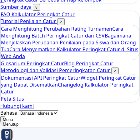
tools
Kalkulator Peringkat Catur Elo
Sumber daya
v
FAQ Kalkulator Peringkat Catur
Tutorial Penilaian Catur
>
Cara Menghitung Perubahan Rating Turnamen
Cara
Menghitung Batch Peringkat Catur dari CSV
Bagaimana
Menjelaskan Perubahan Penilaian pada Siswa dan Orang
Tua
Cara Menyematkan Kalkulator Peringkat Catur di Situs
Web Anda
Glosarium Peringkat Catur
Blog Peringkat Catur
Metodologi dan Validasi Pemeringkatan Catur
>
Dokumentasi API Peringkat Catur
Widget Peringkat Catur
yang Dapat Disematkan
Changelog Kalkulator Peringkat
Catur
Peta Situs
Hubungi kami
Bahasa
Menu
Menutup