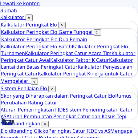
Lewati ke konten
Rumah
Kalkulator
v
Kalkulator Peringkat Elo
>
Kalkulator Peringkat Elo Game Tunggal
>
Kalkulator Peringkat Elo Dua Pemain
Kalkulator Peringkat Elo Batch
Kalkulator Peringkat Elo
Turnamen
Kalkulator Peringkat Catur Acara Tim
Kalkulator
Peringkat Catur Awal
Kalkulator Faktor K Catur
Kalkulator
Lantai dan Batas Peringkat Catur
Kalkulator Penyesuaian
Peringkat Catur
Kalkulator Peringkat Kinerja untuk Catur
Mempelajari
v
Sistem Penilaian Elo
>
Skor yang Diharapkan dalam Peringkat Catur Elo
Rumus
Perubahan Rating Catur
Aturan Pemeringkatan FIDE
Sistem Pemeringkatan Catur
AS
Aturan Pembulatan Peringkat Catur dan Kasus Tepi
Membandingkan
v
Elo dibanding Glicko
Peringkat Catur FIDE vs AS
Mengapa
Chess
Peringkat Catur Berbeda di Tiap Kelompok