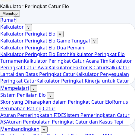
Kalkulator Peringkat Catur Elo
Menutup
Rumah
Kalkulator
v
Kalkulator Peringkat Elo
v
Kalkulator Peringkat Elo Game Tunggal
v
Kalkulator Peringkat Elo Dua Pemain
Kalkulator Peringkat Elo Batch
Kalkulator Peringkat Elo
Turnamen
Kalkulator Peringkat Catur Acara Tim
Kalkulator
Peringkat Catur Awal
Kalkulator Faktor K Catur
Kalkulator
Lantai dan Batas Peringkat Catur
Kalkulator Penyesuaian
Peringkat Catur
Kalkulator Peringkat Kinerja untuk Catur
Mempelajari
v
Sistem Penilaian Elo
v
Skor yang Diharapkan dalam Peringkat Catur Elo
Rumus
Perubahan Rating Catur
Aturan Pemeringkatan FIDE
Sistem Pemeringkatan Catur
AS
Aturan Pembulatan Peringkat Catur dan Kasus Tepi
Membandingkan
v