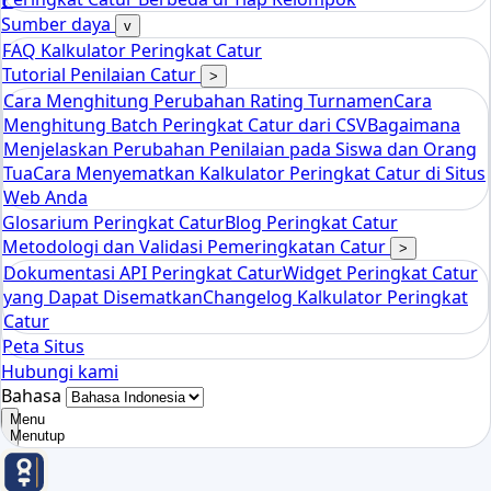
tools
Kalkulator Peringkat Catur Elo
Sumber daya
v
FAQ Kalkulator Peringkat Catur
Tutorial Penilaian Catur
>
Cara Menghitung Perubahan Rating Turnamen
Cara
Menghitung Batch Peringkat Catur dari CSV
Bagaimana
Menjelaskan Perubahan Penilaian pada Siswa dan Orang
Tua
Cara Menyematkan Kalkulator Peringkat Catur di Situs
Web Anda
Glosarium Peringkat Catur
Blog Peringkat Catur
Metodologi dan Validasi Pemeringkatan Catur
>
Dokumentasi API Peringkat Catur
Widget Peringkat Catur
yang Dapat Disematkan
Changelog Kalkulator Peringkat
Catur
Peta Situs
Hubungi kami
Bahasa
Menu
Menutup