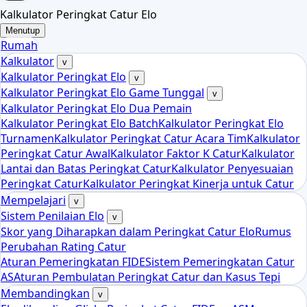
Kalkulator Peringkat Catur Elo
Menutup
Rumah
Kalkulator
v
Kalkulator Peringkat Elo
v
Kalkulator Peringkat Elo Game Tunggal
v
Kalkulator Peringkat Elo Dua Pemain
Kalkulator Peringkat Elo Batch
Kalkulator Peringkat Elo
Turnamen
Kalkulator Peringkat Catur Acara Tim
Kalkulator
Peringkat Catur Awal
Kalkulator Faktor K Catur
Kalkulator
Lantai dan Batas Peringkat Catur
Kalkulator Penyesuaian
Peringkat Catur
Kalkulator Peringkat Kinerja untuk Catur
Mempelajari
v
Sistem Penilaian Elo
v
Skor yang Diharapkan dalam Peringkat Catur Elo
Rumus
Perubahan Rating Catur
Aturan Pemeringkatan FIDE
Sistem Pemeringkatan Catur
AS
Aturan Pembulatan Peringkat Catur dan Kasus Tepi
Membandingkan
v