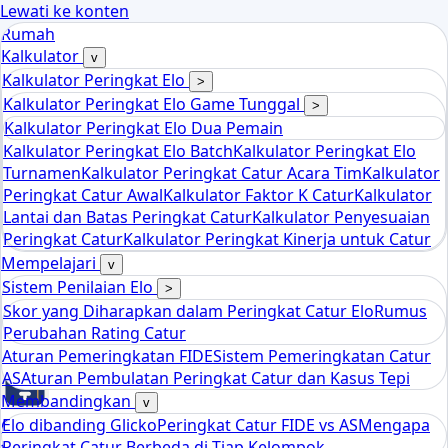
Lewati ke konten
Rumah
Kalkulator
v
Kalkulator Peringkat Elo
>
Kalkulator Peringkat Elo Game Tunggal
>
Kalkulator Peringkat Elo Dua Pemain
Kalkulator Peringkat Elo Batch
Kalkulator Peringkat Elo
Turnamen
Kalkulator Peringkat Catur Acara Tim
Kalkulator
Peringkat Catur Awal
Kalkulator Faktor K Catur
Kalkulator
Lantai dan Batas Peringkat Catur
Kalkulator Penyesuaian
Peringkat Catur
Kalkulator Peringkat Kinerja untuk Catur
Mempelajari
v
Sistem Penilaian Elo
>
Skor yang Diharapkan dalam Peringkat Catur Elo
Rumus
Perubahan Rating Catur
Aturan Pemeringkatan FIDE
Sistem Pemeringkatan Catur
AS
Aturan Pembulatan Peringkat Catur dan Kasus Tepi
Membandingkan
v
Elo dibanding Glicko
Peringkat Catur FIDE vs AS
Mengapa
Chess
Peringkat Catur Berbeda di Tiap Kelompok