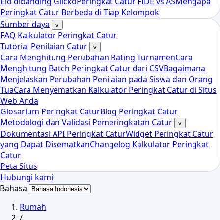
Elo dibanding Glicko
Peringkat Catur FIDE vs AS
Mengapa
Peringkat Catur Berbeda di Tiap Kelompok
Sumber daya
v
FAQ Kalkulator Peringkat Catur
Tutorial Penilaian Catur
v
Cara Menghitung Perubahan Rating Turnamen
Cara
Menghitung Batch Peringkat Catur dari CSV
Bagaimana
Menjelaskan Perubahan Penilaian pada Siswa dan Orang
Tua
Cara Menyematkan Kalkulator Peringkat Catur di Situs
Web Anda
Glosarium Peringkat Catur
Blog Peringkat Catur
Metodologi dan Validasi Pemeringkatan Catur
v
Dokumentasi API Peringkat Catur
Widget Peringkat Catur
yang Dapat Disematkan
Changelog Kalkulator Peringkat
Catur
Peta Situs
Hubungi kami
Bahasa
Rumah
/