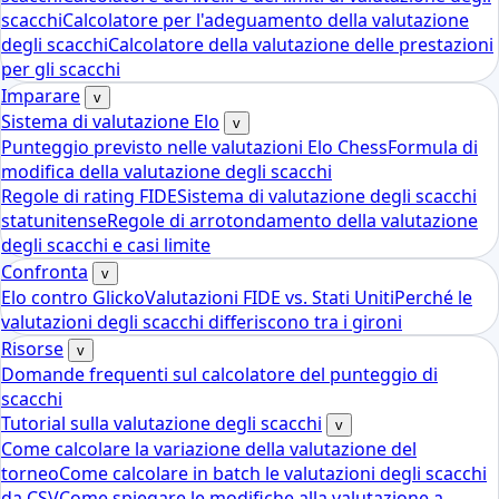
scacchi
Calcolatore per l'adeguamento della valutazione
degli scacchi
Calcolatore della valutazione delle prestazioni
per gli scacchi
Imparare
v
Sistema di valutazione Elo
v
Punteggio previsto nelle valutazioni Elo Chess
Formula di
modifica della valutazione degli scacchi
Regole di rating FIDE
Sistema di valutazione degli scacchi
statunitense
Regole di arrotondamento della valutazione
degli scacchi e casi limite
Confronta
v
Elo contro Glicko
Valutazioni FIDE vs. Stati Uniti
Perché le
valutazioni degli scacchi differiscono tra i gironi
Risorse
v
Domande frequenti sul calcolatore del punteggio di
scacchi
Tutorial sulla valutazione degli scacchi
v
Come calcolare la variazione della valutazione del
torneo
Come calcolare in batch le valutazioni degli scacchi
da CSV
Come spiegare le modifiche alla valutazione a