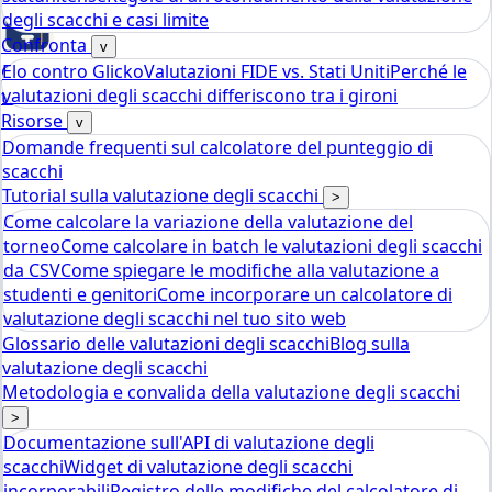
degli scacchi e casi limite
Confronta
v
Elo contro Glicko
Valutazioni FIDE vs. Stati Uniti
Perché le
Chess
valutazioni degli scacchi differiscono tra i gironi
tools
Calcolatore Rating Elo Scacchi
Risorse
v
Domande frequenti sul calcolatore del punteggio di
scacchi
Tutorial sulla valutazione degli scacchi
>
Come calcolare la variazione della valutazione del
torneo
Come calcolare in batch le valutazioni degli scacchi
da CSV
Come spiegare le modifiche alla valutazione a
studenti e genitori
Come incorporare un calcolatore di
valutazione degli scacchi nel tuo sito web
Glossario delle valutazioni degli scacchi
Blog sulla
valutazione degli scacchi
Metodologia e convalida della valutazione degli scacchi
>
Documentazione sull'API di valutazione degli
scacchi
Widget di valutazione degli scacchi
incorporabili
Registro delle modifiche del calcolatore di