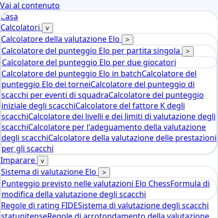
Vai al contenuto
Casa
Calcolatori
v
Calcolatore della valutazione Elo
>
Calcolatore del punteggio Elo per partita singola
>
Calcolatore del punteggio Elo per due giocatori
Calcolatore del punteggio Elo in batch
Calcolatore del
punteggio Elo dei tornei
Calcolatore del punteggio di
scacchi per eventi di squadra
Calcolatore del punteggio
iniziale degli scacchi
Calcolatore del fattore K degli
scacchi
Calcolatore dei livelli e dei limiti di valutazione degli
scacchi
Calcolatore per l'adeguamento della valutazione
degli scacchi
Calcolatore della valutazione delle prestazioni
per gli scacchi
Imparare
v
Sistema di valutazione Elo
>
Punteggio previsto nelle valutazioni Elo Chess
Formula di
modifica della valutazione degli scacchi
Regole di rating FIDE
Sistema di valutazione degli scacchi
statunitense
Regole di arrotondamento della valutazione