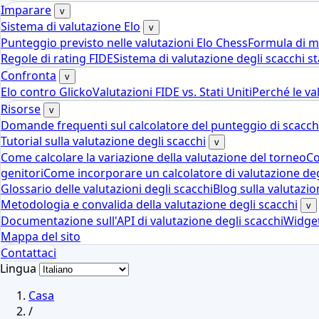
Imparare
v
Sistema di valutazione Elo
v
Punteggio previsto nelle valutazioni Elo Chess
Formula di mo
Regole di rating FIDE
Sistema di valutazione degli scacchi s
Confronta
v
Elo contro Glicko
Valutazioni FIDE vs. Stati Uniti
Perché le val
Risorse
v
Domande frequenti sul calcolatore del punteggio di scacch
Tutorial sulla valutazione degli scacchi
v
Come calcolare la variazione della valutazione del torneo
Co
genitori
Come incorporare un calcolatore di valutazione deg
Glossario delle valutazioni degli scacchi
Blog sulla valutazio
Metodologia e convalida della valutazione degli scacchi
v
Documentazione sull'API di valutazione degli scacchi
Widget
Mappa del sito
Contattaci
Lingua
Casa
/