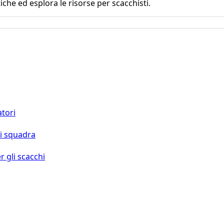
iche ed esplora le risorse per scacchisti.
atori
di squadra
r gli scacchi