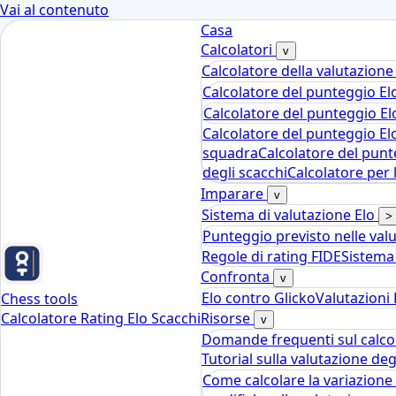
Vai al contenuto
Casa
Calcolatori
v
Calcolatore della valutazione
Calcolatore del punteggio El
Calcolatore del punteggio El
Calcolatore del punteggio El
squadra
Calcolatore del punte
degli scacchi
Calcolatore per 
Imparare
v
Sistema di valutazione Elo
>
Punteggio previsto nelle valu
Regole di rating FIDE
Sistema 
Confronta
v
Elo contro Glicko
Valutazioni F
Chess tools
Calcolatore Rating Elo Scacchi
Risorse
v
Domande frequenti sul calcol
Tutorial sulla valutazione deg
Come calcolare la variazione 