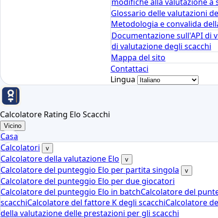
modifiche alla valutazione a 
Glossario delle valutazioni de
Metodologia e convalida dell
Documentazione sull'API di v
di valutazione degli scacchi
Mappa del sito
Contattaci
Lingua
Calcolatore Rating Elo Scacchi
Vicino
Casa
Calcolatori
v
Calcolatore della valutazione Elo
v
Calcolatore del punteggio Elo per partita singola
v
Calcolatore del punteggio Elo per due giocatori
Calcolatore del punteggio Elo in batch
Calcolatore del punte
scacchi
Calcolatore del fattore K degli scacchi
Calcolatore dei
della valutazione delle prestazioni per gli scacchi