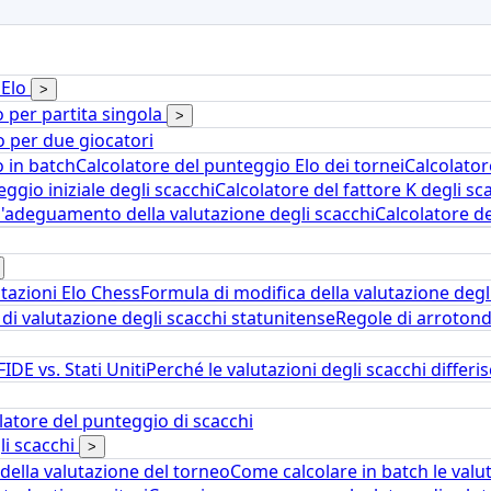
 Elo
>
o per partita singola
>
o per due giocatori
o in batch
Calcolatore del punteggio Elo dei tornei
Calcolator
ggio iniziale degli scacchi
Calcolatore del fattore K degli sc
l'adeguamento della valutazione degli scacchi
Calcolatore de
tazioni Elo Chess
Formula di modifica della valutazione degl
di valutazione degli scacchi statunitense
Regole di arrotond
IDE vs. Stati Uniti
Perché le valutazioni degli scacchi differis
atore del punteggio di scacchi
li scacchi
>
della valutazione del torneo
Come calcolare in batch le valu