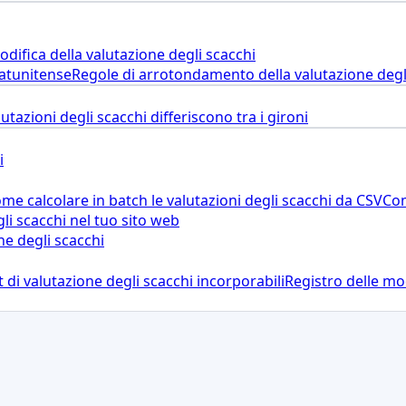
difica della valutazione degli scacchi
tatunitense
Regole di arrotondamento della valutazione degli 
utazioni degli scacchi differiscono tra i gironi
i
me calcolare in batch le valutazioni degli scacchi da CSV
Com
li scacchi nel tuo sito web
ne degli scacchi
 di valutazione degli scacchi incorporabili
Registro delle mod