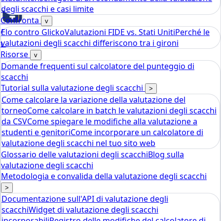
degli scacchi e casi limite
Confronta
v
Elo contro Glicko
Valutazioni FIDE vs. Stati Uniti
Perché le
Chess
valutazioni degli scacchi differiscono tra i gironi
tools
Calcolatore Rating Elo Scacchi
Risorse
v
Domande frequenti sul calcolatore del punteggio di
scacchi
Tutorial sulla valutazione degli scacchi
>
Come calcolare la variazione della valutazione del
torneo
Come calcolare in batch le valutazioni degli scacchi
da CSV
Come spiegare le modifiche alla valutazione a
studenti e genitori
Come incorporare un calcolatore di
valutazione degli scacchi nel tuo sito web
Glossario delle valutazioni degli scacchi
Blog sulla
valutazione degli scacchi
Metodologia e convalida della valutazione degli scacchi
>
Documentazione sull'API di valutazione degli
scacchi
Widget di valutazione degli scacchi
incorporabili
Registro delle modifiche del calcolatore di