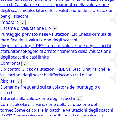
scacchi
Calcolatore per l'adeguamento della valutazione
degli scacchi
Calcolatore della valutazione delle prestazioni
per gli scacchi
Imparare
v
Sistema di valutazione Elo
v
Punteggio previsto nelle valutazioni Elo Chess
Formula di
modifica della valutazione degli scacchi
Regole di rating FIDE
Sistema di valutazione degli scacchi
statunitense
Regole di arrotondamento della valutazione
degli scacchi e casi limite
Confronta
v
Elo contro Glicko
Valutazioni FIDE vs. Stati Uniti
Perché le
valutazioni degli scacchi differiscono tra i gironi
Risorse
v
Domande frequenti sul calcolatore del punteggio di
scacchi
Tutorial sulla valutazione degli scacchi
v
Come calcolare la variazione della valutazione del
torneo
Come calcolare in batch le valutazioni degli scacchi
da CSV
Come spiegare le modifiche alla valutazione a