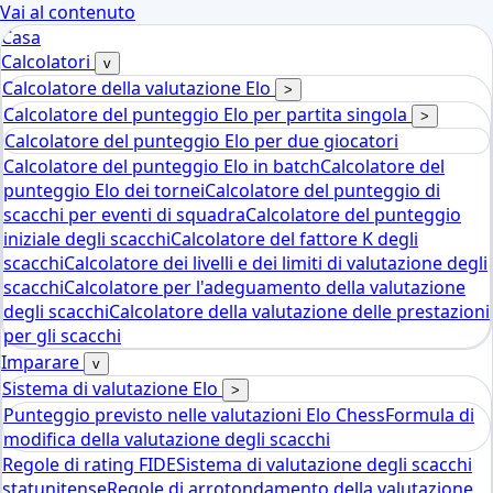
Vai al contenuto
Casa
Calcolatori
v
Calcolatore della valutazione Elo
>
Calcolatore del punteggio Elo per partita singola
>
Calcolatore del punteggio Elo per due giocatori
Calcolatore del punteggio Elo in batch
Calcolatore del
punteggio Elo dei tornei
Calcolatore del punteggio di
scacchi per eventi di squadra
Calcolatore del punteggio
iniziale degli scacchi
Calcolatore del fattore K degli
scacchi
Calcolatore dei livelli e dei limiti di valutazione degli
scacchi
Calcolatore per l'adeguamento della valutazione
degli scacchi
Calcolatore della valutazione delle prestazioni
per gli scacchi
Imparare
v
Sistema di valutazione Elo
>
Punteggio previsto nelle valutazioni Elo Chess
Formula di
modifica della valutazione degli scacchi
Regole di rating FIDE
Sistema di valutazione degli scacchi
statunitense
Regole di arrotondamento della valutazione