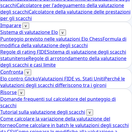
scacchi
Calcolatore per l'adeguamento della valutazione
degli scacchi
Calcolatore della valutazione delle prestazioni
per gli scacchi
Imparare
v
Sistema di valutazione Elo
v
Punteggio previsto nelle valutazioni Elo Chess
Formula di
modifica della valutazione degli scacchi
Regole di rating FIDE
Sistema di valutazione degli scacchi
statunitense
Regole di arrotondamento della valutazione
degli scacchi e casi limite
Confronta
v
Elo contro Glicko
Valutazioni FIDE vs. Stati Uniti
Perché le
valutazioni degli scacchi differiscono tra i gironi
Risorse
v
Domande frequenti sul calcolatore del punteggio di
scacchi
Tutorial sulla valutazione degli scacchi
v
Come calcolare la variazione della valutazione del
torneo
Come calcolare in batch le valutazioni degli scacchi
da CSV
Come spiegare le modifiche alla valutazione a