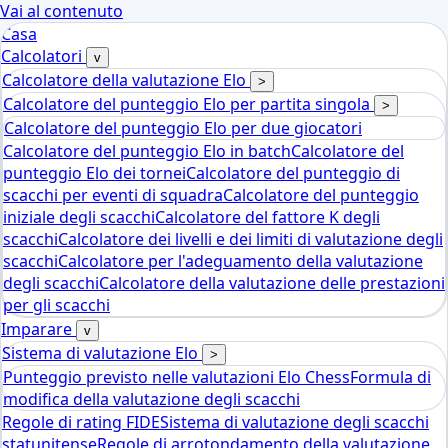
Vai al contenuto
Casa
Calcolatori
v
Calcolatore della valutazione Elo
>
Calcolatore del punteggio Elo per partita singola
>
Calcolatore del punteggio Elo per due giocatori
Calcolatore del punteggio Elo in batch
Calcolatore del
punteggio Elo dei tornei
Calcolatore del punteggio di
scacchi per eventi di squadra
Calcolatore del punteggio
iniziale degli scacchi
Calcolatore del fattore K degli
scacchi
Calcolatore dei livelli e dei limiti di valutazione degli
scacchi
Calcolatore per l'adeguamento della valutazione
degli scacchi
Calcolatore della valutazione delle prestazioni
per gli scacchi
Imparare
v
Sistema di valutazione Elo
>
Punteggio previsto nelle valutazioni Elo Chess
Formula di
modifica della valutazione degli scacchi
Regole di rating FIDE
Sistema di valutazione degli scacchi
statunitense
Regole di arrotondamento della valutazione