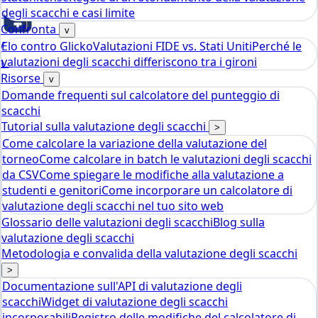
degli scacchi e casi limite
Confronta
v
Elo contro Glicko
Valutazioni FIDE vs. Stati Uniti
Perché le
Chess
valutazioni degli scacchi differiscono tra i gironi
tools
Calcolatore Rating Elo Scacchi
Risorse
v
Domande frequenti sul calcolatore del punteggio di
scacchi
Tutorial sulla valutazione degli scacchi
>
Come calcolare la variazione della valutazione del
torneo
Come calcolare in batch le valutazioni degli scacchi
da CSV
Come spiegare le modifiche alla valutazione a
studenti e genitori
Come incorporare un calcolatore di
valutazione degli scacchi nel tuo sito web
Glossario delle valutazioni degli scacchi
Blog sulla
valutazione degli scacchi
Metodologia e convalida della valutazione degli scacchi
>
Documentazione sull'API di valutazione degli
scacchi
Widget di valutazione degli scacchi
incorporabili
Registro delle modifiche del calcolatore di