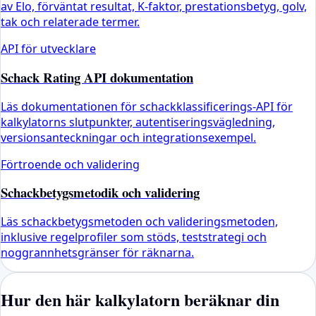
av Elo, förväntat resultat, K-faktor, prestationsbetyg, golv,
tak och relaterade termer.
API för utvecklare
Schack Rating API dokumentation
Läs dokumentationen för schackklassificerings-API för
kalkylatorns slutpunkter, autentiseringsvägledning,
versionsanteckningar och integrationsexempel.
Förtroende och validering
Schackbetygsmetodik och validering
Läs schackbetygsmetoden och valideringsmetoden,
inklusive regelprofiler som stöds, teststrategi och
noggrannhetsgränser för räknarna.
Hur den här kalkylatorn beräknar din