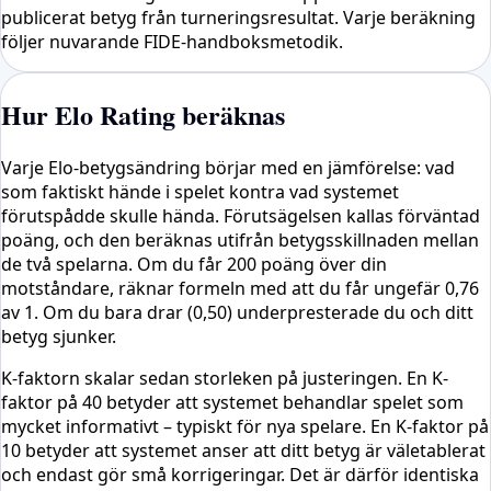
publicerat betyg från turneringsresultat. Varje beräkning
följer nuvarande FIDE-handboksmetodik.
Hur Elo Rating beräknas
Varje Elo-betygsändring börjar med en jämförelse: vad
som faktiskt hände i spelet kontra vad systemet
förutspådde skulle hända. Förutsägelsen kallas förväntad
poäng, och den beräknas utifrån betygsskillnaden mellan
de två spelarna. Om du får 200 poäng över din
motståndare, räknar formeln med att du får ungefär 0,76
av 1. Om du bara drar (0,50) underpresterade du och ditt
betyg sjunker.
K-faktorn skalar sedan storleken på justeringen. En K-
faktor på 40 betyder att systemet behandlar spelet som
mycket informativt – typiskt för nya spelare. En K-faktor på
10 betyder att systemet anser att ditt betyg är väletablerat
och endast gör små korrigeringar. Det är därför identiska