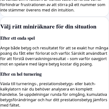
förhindrar frustrationen av att stirra på ett nummer som
inte stämmer överens med din intuition.
Välj rätt miniräknare för din situation
Efter ett enda spel
Ange både betyg och resultatet för att se exakt hur många
poäng du fått eller förlorat och varför. Särskilt användbart
för att förstå överraskningsresultat – som varför oavgjort
mot en spelare med lägre betyg kostar dig poäng.
Efter en hel turnering
Växla till turnerings-, prestationsbetygs- eller batch-
kalkylatorn när du behöver analysera en komplett
händelse. Se uppdelningar runda för omgång, kumulativa
betygsförändringar och hur ditt prestationsbetyg jämförs
med fältet.