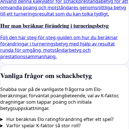
Använd denna kalkylator för schackprestandabetyg för att
omvandla poäng och motståndares genomsnittliga betyg
till ett turneringsresultat som du kan tolka tydligt.
Hur man beräknar förändring i turneringsbetyg
Följ den här steg-för-steg-guiden om hur du beräknar
förändringar i turneringsbetyg med hjälp av resultat
runda för omgång, motståndarbetyg och
prestationssammanhang.
Vanliga frågor om schackbetyg
Snabba svar på de vanligaste frågorna om Elo-
beräkningar, förväntat poängbeteende, val av K-faktor,
dragningar som tappar poäng och initiala
betygsuppskattningar.
Hur beräknas Elo ratingförändring efter ett spel?
Varför spelar K-faktor så stor roll?