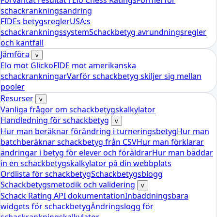
Förväntat resultat i Elo Chess Ratings
Formel för
schackrankningsändring
FIDEs betygsregler
USA:s
schackrankningssystem
Schackbetyg avrundningsregler
och kantfall
Jämföra
v
Elo mot Glicko
FIDE mot amerikanska
schackrankningar
Varför schackbetyg skiljer sig mellan
pooler
Resurser
v
Vanliga frågor om schackbetygskalkylator
Handledning för schackbetyg
v
Hur man beräknar förändring i turneringsbetyg
Hur man
batchberäknar schackbetyg från CSV
Hur man förklarar
ändringar i betyg för elever och föräldrar
Hur man bäddar
in en schackbetygskalkylator på din webbplats
Ordlista för schackbetyg
Schackbetygsblogg
Schackbetygsmetodik och validering
v
Schack Rating API dokumentation
Inbäddningsbara
widgets för schackbetyg
Ändringslogg för