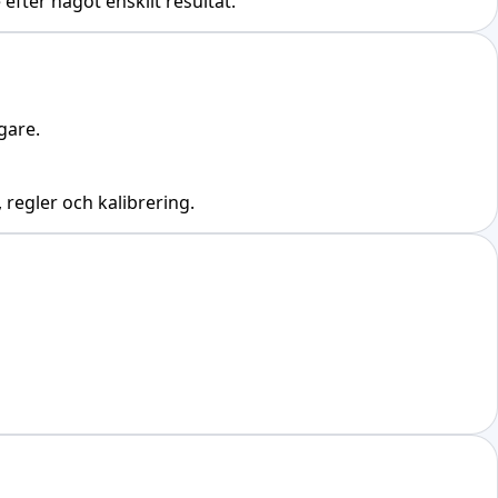
efter något enskilt resultat.
gare.
 regler och kalibrering.