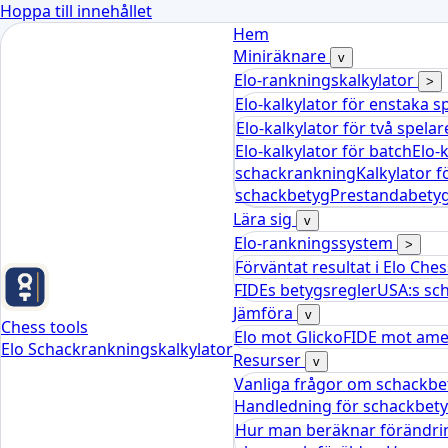
Hoppa till innehållet
Hem
Miniräknare
v
Elo-rankningskalkylator
>
Elo-kalkylator för enstaka s
Elo-kalkylator för två spelar
Elo-kalkylator för batch
Elo-
schackrankning
Kalkylator f
schackbetyg
Prestandabetyg
Lära sig
v
Elo-rankningssystem
>
Förväntat resultat i Elo Che
FIDEs betygsregler
USA:s sc
Jämföra
v
Chess tools
Elo mot Glicko
FIDE mot ame
Elo Schackrankningskalkylator
Resurser
v
Vanliga frågor om schackbe
Handledning för schackbet
Hur man beräknar förändrin