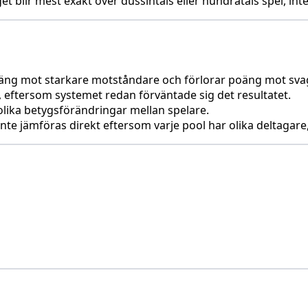
t blir mest exakt över dussintals eller hundratals spel, inte 
poäng mot starkare motståndare och förlorar poäng mot sva
t, eftersom systemet redan förväntade sig det resultatet.
t olika betygsförändringar mellan spelare.
te jämföras direkt eftersom varje pool har olika deltagare,