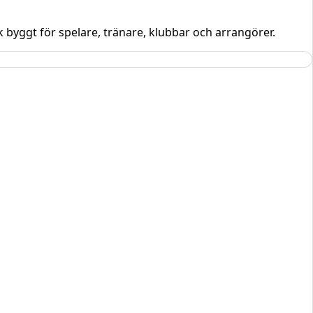
 byggt för spelare, tränare, klubbar och arrangörer.