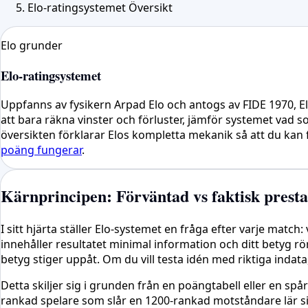
Elo-ratingsystemet Översikt
Elo grunder
Elo-ratingsystemet
Uppfanns av fysikern Arpad Elo och antogs av FIDE 1970, El
att bara räkna vinster och förluster, jämför systemet vad s
översikten förklarar Elos kompletta mekanik så att du kan fö
poäng fungerar
.
Kärnprincipen: Förväntad vs faktisk presta
I sitt hjärta ställer Elo-systemet en fråga efter varje mat
innehåller resultatet minimal information och ditt betyg r
betyg stiger uppåt. Om du vill testa idén med riktiga indat
Detta skiljer sig i grunden från en poängtabell eller en spå
rankad spelare som slår en 1200-rankad motståndare lär s