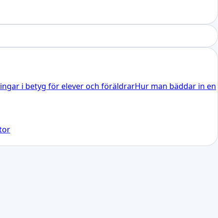
ngar i betyg för elever och föräldrar
Hur man bäddar in en
tor