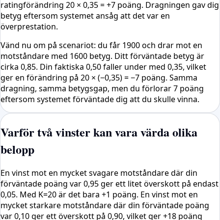
ratingförändring 20 × 0,35 = +7 poäng. Dragningen gav dig
betyg eftersom systemet ansåg att det var en
överprestation.
Vänd nu om på scenariot: du får 1900 och drar mot en
motståndare med 1600 betyg. Ditt förväntade betyg är
cirka 0,85. Din faktiska 0,50 faller under med 0,35, vilket
ger en förändring på 20 × (−0,35) = −7 poäng. Samma
dragning, samma betygsgap, men du förlorar 7 poäng
eftersom systemet förväntade dig att du skulle vinna.
Varför två vinster kan vara värda olika
belopp
En vinst mot en mycket svagare motståndare där din
förväntade poäng var 0,95 ger ett litet överskott på endast
0,05. Med K=20 är det bara +1 poäng. En vinst mot en
mycket starkare motståndare där din förväntade poäng
var 0,10 ger ett överskott på 0,90, vilket ger +18 poäng