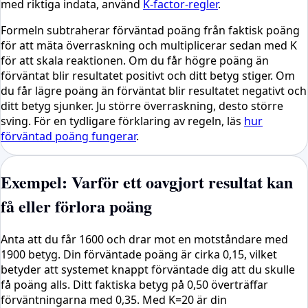
med riktiga indata, använd
K-factor-regler
.
Formeln subtraherar förväntad poäng från faktisk poäng
för att mäta överraskning och multiplicerar sedan med K
för att skala reaktionen. Om du får högre poäng än
förväntat blir resultatet positivt och ditt betyg stiger. Om
du får lägre poäng än förväntat blir resultatet negativt och
ditt betyg sjunker. Ju större överraskning, desto större
sving. För en tydligare förklaring av regeln, läs
hur
förväntad poäng fungerar
.
Exempel: Varför ett oavgjort resultat kan
få eller förlora poäng
Anta att du får 1600 och drar mot en motståndare med
1900 betyg. Din förväntade poäng är cirka 0,15, vilket
betyder att systemet knappt förväntade dig att du skulle
få poäng alls. Ditt faktiska betyg på 0,50 överträffar
förväntningarna med 0,35. Med K=20 är din