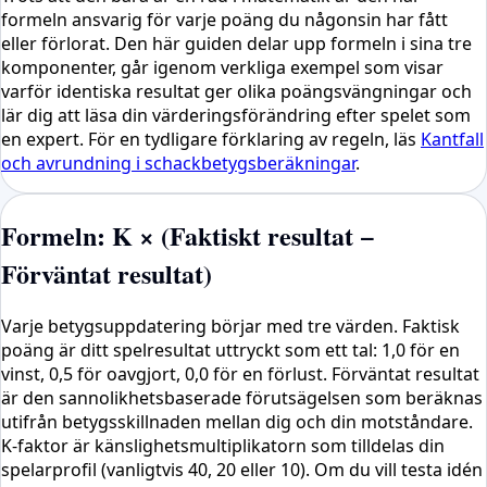
formeln ansvarig för varje poäng du någonsin har fått
eller förlorat. Den här guiden delar upp formeln i sina tre
komponenter, går igenom verkliga exempel som visar
varför identiska resultat ger olika poängsvängningar och
lär dig att läsa din värderingsförändring efter spelet som
en expert. För en tydligare förklaring av regeln, läs
Kantfall
och avrundning i schackbetygsberäkningar
.
Formeln: K × (Faktiskt resultat −
Förväntat resultat)
Varje betygsuppdatering börjar med tre värden. Faktisk
poäng är ditt spelresultat uttryckt som ett tal: 1,0 för en
vinst, 0,5 för oavgjort, 0,0 för en förlust. Förväntat resultat
är den sannolikhetsbaserade förutsägelsen som beräknas
utifrån betygsskillnaden mellan dig och din motståndare.
K-faktor är känslighetsmultiplikatorn som tilldelas din
spelarprofil (vanligtvis 40, 20 eller 10). Om du vill testa idén