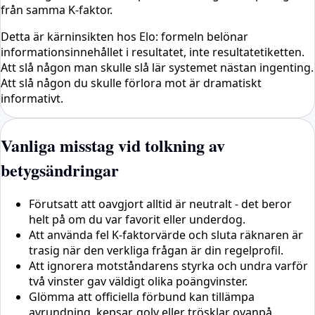
från samma K-faktor.
Detta är kärninsikten hos Elo: formeln belönar
informationsinnehållet i resultatet, inte resultatetiketten.
Att slå någon man skulle slå lär systemet nästan ingenting.
Att slå någon du skulle förlora mot är dramatiskt
informativt.
Vanliga misstag vid tolkning av
betygsändringar
Förutsatt att oavgjort alltid är neutralt - det beror
helt på om du var favorit eller underdog.
Att använda fel K-faktorvärde och sluta räknaren är
trasig när den verkliga frågan är din regelprofil.
Att ignorera motståndarens styrka och undra varför
två vinster gav väldigt olika poängvinster.
Glömma att officiella förbund kan tillämpa
avrundning, kepsar, golv eller trösklar ovanpå