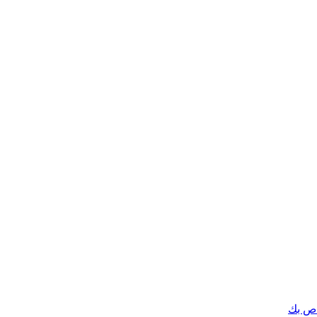
اص بك