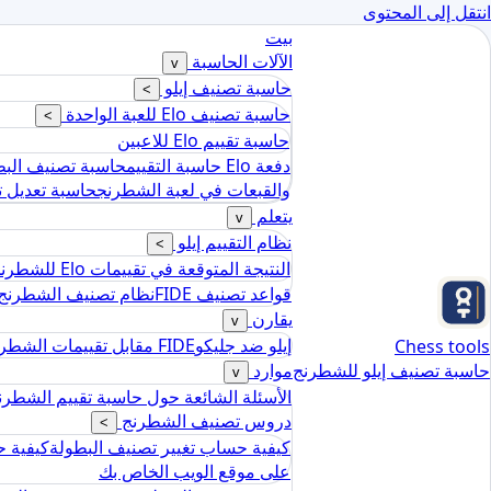
انتقل إلى المحتوى
بيت
الآلات الحاسبة
v
حاسبة تصنيف إيلو
>
حاسبة تصنيف Elo للعبة الواحدة
>
حاسبة تقييم Elo للاعبين
دفعة Elo حاسبة التقييم
حاسبة تصنيف البطول
والقبعات في لعبة الشطرنج
حاسبة تعديل 
يتعلم
v
نظام التقييم إيلو
>
النتيجة المتوقعة في تقييمات Elo للشطرنج
قواعد تصنيف FIDE
نظام تصنيف الشطرنج ا
يقارن
v
إيلو ضد جليكو
FIDE مقابل تقييمات الشطرنج الأمريكية
Chess tools
حاسبة تصنيف إيلو للشطرنج
موارد
v
الأسئلة الشائعة حول حاسبة تقييم الشطرن
دروس تصنيف الشطرنج
>
كيفية حساب تغيير تصنيف البطولة
كيفية ح
على موقع الويب الخاص بك