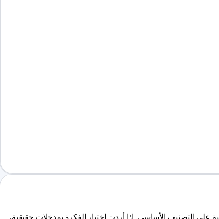
ية. طبّق انحرافا عاما، وعدّل مقياس K، وشاهد أثر عدة أحداث مستقبلية على التصنيف الأساسي. إذا أردت اختبار الفكرة بمدخلات حقيقية،