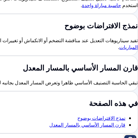
استخدم
حاسبة مباراة واحدة
.
نمذج الافتراضات بوضوح
تفيد سيناريوهات التعديل عند مناقشة التضخم أو الانكماش أو تغييرات السياسات أو سلوك K بديل دون اعتبار الناتج تحديثا رسميا. إذا أردت 
المباريات
.
قارن المسار الأساسي بالمسار المعدل
تبقي الحاسبة التصنيف الأساسي ظاهرا وتعرض المسار المعدل بجانبه لتو
في هذه الصفحة
نمذج الافتراضات بوضوح
قارن المسار الأساسي بالمسار المعدل