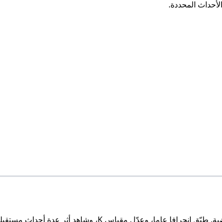
لأحداث المحددة.
استخدم حاسبة تعديل تصنيف الشطرنج لاستكشاف سيناريوهات افتراض