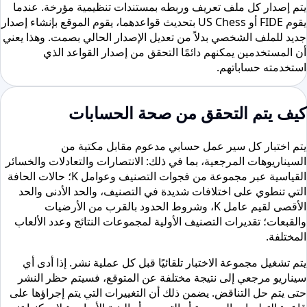
يتم إصدار كل ملف تعريف وربطه بمستندات تنظيمية مؤرخة. عندما
يقوم FIDE أو US Chess بتحديث قواعدهما، يقوم الموقع بإنشاء إصدار
جديد للملف الشخصي بدلاً من تعديل الإصدار الحالي بصمت. وهذا يعني
أن المستخدمين يمكنهم دائمًا التحقق من إصدار القواعد الذي
استخدمته حساباتهم.
كيف يتم التحقق من صحة الحسابات
يتم اختبار كل سير عمل حسابي مدعوم مقابل مكتبة من
السيناريوهات المرجعية، بما في ذلك: الانتصارات والتعادلات والخسائر
القياسية عبر مجموعة من فجوات التصنيف وعوامل K؛ حالات الحافة
التي تنطوي على اختلافات شديدة في التصنيف، والحد الأدنى والحد
الأقصى لقيم عامل K، وشروط الحدود بالقرب من الأرضيات
والقبعات؛ تقديرات التصنيف الأولية لمجموعات النتائج وعدد الألعاب
المختلفة.
يتم تشغيل مجموعة الاختبار تلقائيًا قبل كل عملية نشر. إذا أدى أي
سيناريو مرجعي إلى نتيجة مختلفة عن المتوقع، فسيتم حظر النشر
حتى يتم حل التناقض. يضمن ذلك أن التغييرات التي يتم إجراؤها على