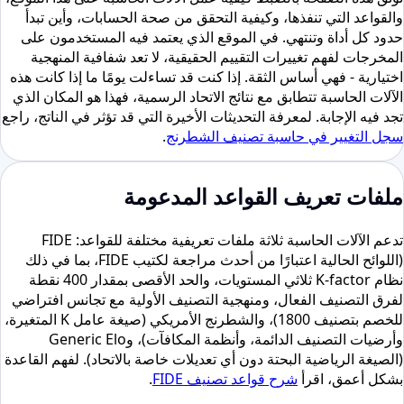
والقواعد التي تنفذها، وكيفية التحقق من صحة الحسابات، وأين تبدأ
حدود كل أداة وتنتهي. في الموقع الذي يعتمد فيه المستخدمون على
المخرجات لفهم تغييرات التقييم الحقيقية، لا تعد شفافية المنهجية
اختيارية - فهي أساس الثقة. إذا كنت قد تساءلت يومًا ما إذا كانت هذه
الآلات الحاسبة تتطابق مع نتائج الاتحاد الرسمية، فهذا هو المكان الذي
تجد فيه الإجابة. لمعرفة التحديثات الأخيرة التي قد تؤثر في الناتج، راجع
سجل التغيير في حاسبة تصنيف الشطرنج
.
ملفات تعريف القواعد المدعومة
تدعم الآلات الحاسبة ثلاثة ملفات تعريفية مختلفة للقواعد: FIDE
(اللوائح الحالية اعتبارًا من أحدث مراجعة لكتيب FIDE، بما في ذلك
نظام K-factor ثلاثي المستويات، والحد الأقصى بمقدار 400 نقطة
لفرق التصنيف الفعال، ومنهجية التصنيف الأولية مع تجانس افتراضي
للخصم بتصنيف 1800)، والشطرنج الأمريكي (صيغة عامل K المتغيرة،
وأرضيات التصنيف الدائمة، وأنظمة المكافآت)، وGeneric Elo
(الصيغة الرياضية البحتة دون أي تعديلات خاصة بالاتحاد). لفهم القاعدة
بشكل أعمق، اقرأ
شرح قواعد تصنيف FIDE
.