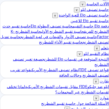
الآلات الحاسبة
v
حاسبة تصنيف إيلو
v
حاسبة تصنيف Elo للعبة الواحدة
v
حاسبة تقييم Elo للاعبين
دفعة Elo حاسبة التقييم
حاسبة تصنيف البطولة Elo
حاسبة تقييم حدث
الشطرنج للفريق
حاسبة تقييم الشطرنج الأولي
حاسبة الشطرنج K-
Factor
حاسبة تصنيف الأدوار والقبعات في لعبة الشطرنج
حاسبة تعديل
تصنيف الشطرنج
حاسبة تقييم الأداء للشطرنج
يتعلم
v
نظام التقييم إيلو
v
النتيجة المتوقعة في تقييمات Elo للشطرنج
صيغة تغيير تصنيف
الشطرنج
قواعد تصنيف FIDE
نظام تصنيف الشطرنج الأمريكي
قواعد تقريب
تصنيف الشطرنج وحالات الحافة
يقارن
v
إيلو ضد جليكو
FIDE مقابل تقييمات الشطرنج الأمريكية
لماذا تختلف
تقييمات الشطرنج عبر المجمعات؟
موارد
v
الأسئلة الشائعة حول حاسبة تقييم الشطرنج
دروس تصنيف الشطرنج