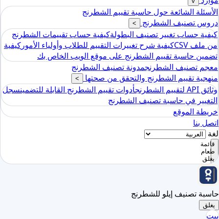
موارد
v
الأسئلة الشائعة حول حاسبة تقييم الشطرنج
دروس تصنيف الشطرنج
>
كيفية حساب تغيير تصنيف البطولة
كيفية حساب تقييمات الشطرنج
من ملف CSV
كيفية شرح تغييرات التقييم للطلاب وأولياء الأمور
كيفية
تضمين حاسبة تقييم الشطرنج على موقع الويب الخاص بك
معجم تصنيف الشطرنج
مدونة تصنيف الشطرنج
منهجية تقييم الشطرنج والتحقق من صحتها
>
وثائق API لتقييم الشطرنج
أدوات تقييم الشطرنج القابلة للتضمين
سجل
التغيير في حاسبة تصنيف الشطرنج
خريطة الموقع
اتصل بنا
لغة
قائمة
طعام
يغلق
حاسبة تصنيف إيلو للشطرنج
يغلق
بيت