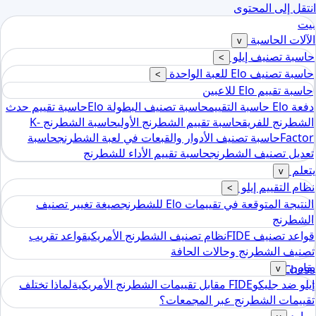
انتقل إلى المحتوى
بيت
الآلات الحاسبة
v
حاسبة تصنيف إيلو
>
حاسبة تصنيف Elo للعبة الواحدة
>
حاسبة تقييم Elo للاعبين
دفعة Elo حاسبة التقييم
حاسبة تصنيف البطولة Elo
حاسبة تقييم حدث
الشطرنج للفريق
حاسبة تقييم الشطرنج الأولي
حاسبة الشطرنج K-
Factor
حاسبة تصنيف الأدوار والقبعات في لعبة الشطرنج
حاسبة
تعديل تصنيف الشطرنج
حاسبة تقييم الأداء للشطرنج
يتعلم
v
نظام التقييم إيلو
>
النتيجة المتوقعة في تقييمات Elo للشطرنج
صيغة تغيير تصنيف
الشطرنج
قواعد تصنيف FIDE
نظام تصنيف الشطرنج الأمريكي
قواعد تقريب
تصنيف الشطرنج وحالات الحافة
يقارن
Chess
v
إيلو ضد جليكو
FIDE مقابل تقييمات الشطرنج الأمريكية
لماذا تختلف
tools
تقييمات الشطرنج عبر المجمعات؟
حاسبة تصنيف إيلو للشطرنج