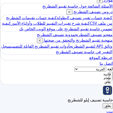
موارد
v
الأسئلة الشائعة حول حاسبة تقييم الشطرنج
دروس تصنيف الشطرنج
>
كيفية حساب تغيير تصنيف البطولة
كيفية حساب تقييمات الشطرنج
من ملف CSV
كيفية شرح تغييرات التقييم للطلاب وأولياء الأمور
كيفية
تضمين حاسبة تقييم الشطرنج على موقع الويب الخاص بك
معجم تصنيف الشطرنج
مدونة تصنيف الشطرنج
منهجية تقييم الشطرنج والتحقق من صحتها
>
وثائق API لتقييم الشطرنج
أدوات تقييم الشطرنج القابلة للتضمين
سجل
التغيير في حاسبة تصنيف الشطرنج
خريطة الموقع
اتصل بنا
لغة
قائمة
طعام
يغلق
حاسبة تصنيف إيلو للشطرنج
يغلق
بيت