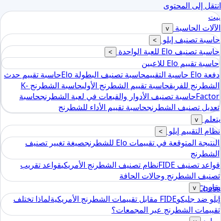
انتقل إلى المحتوى
بيت
الآلات الحاسبة
v
حاسبة تصنيف إيلو
>
حاسبة تصنيف Elo للعبة الواحدة
>
حاسبة تقييم Elo للاعبين
دفعة Elo حاسبة التقييم
حاسبة تصنيف البطولة Elo
حاسبة تقييم حدث
الشطرنج للفريق
حاسبة تقييم الشطرنج الأولي
حاسبة الشطرنج K-
Factor
حاسبة تصنيف الأدوار والقبعات في لعبة الشطرنج
حاسبة
تعديل تصنيف الشطرنج
حاسبة تقييم الأداء للشطرنج
يتعلم
v
نظام التقييم إيلو
>
النتيجة المتوقعة في تقييمات Elo للشطرنج
صيغة تغيير تصنيف
الشطرنج
قواعد تصنيف FIDE
نظام تصنيف الشطرنج الأمريكي
قواعد تقريب
تصنيف الشطرنج وحالات الحافة
يقارن
Chess
v
إيلو ضد جليكو
FIDE مقابل تقييمات الشطرنج الأمريكية
لماذا تختلف
tools
تقييمات الشطرنج عبر المجمعات؟
حاسبة تصنيف إيلو للشطرنج