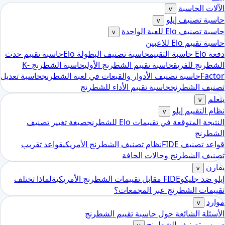
الآلات الحاسبة
v
حاسبة تصنيف إيلو
v
حاسبة تصنيف Elo للعبة الواحدة
v
حاسبة تقييم Elo للاعبين
دفعة Elo حاسبة التقييم
حاسبة تصنيف البطولة Elo
حاسبة تقييم حدث
الشطرنج للفريق
حاسبة تقييم الشطرنج الأولي
حاسبة الشطرنج K-
Factor
حاسبة تصنيف الأدوار والقبعات في لعبة الشطرنج
حاسبة تعديل
تصنيف الشطرنج
حاسبة تقييم الأداء للشطرنج
يتعلم
v
نظام التقييم إيلو
v
النتيجة المتوقعة في تقييمات Elo للشطرنج
صيغة تغيير تصنيف
الشطرنج
قواعد تصنيف FIDE
نظام تصنيف الشطرنج الأمريكي
قواعد تقريب
تصنيف الشطرنج وحالات الحافة
يقارن
v
إيلو ضد جليكو
FIDE مقابل تقييمات الشطرنج الأمريكية
لماذا تختلف
تقييمات الشطرنج عبر المجمعات؟
موارد
v
الأسئلة الشائعة حول حاسبة تقييم الشطرنج
دروس تصنيف الشطرنج