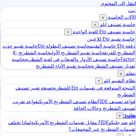
انتقل إلى المحتوى
بيت
الآلات الحاسبة
v
حاسبة تصنيف إيلو
>
حاسبة تصنيف Elo للعبة الواحدة
>
حاسبة تقييم Elo للاعبين
دفعة Elo حاسبة التقييم
حاسبة تصنيف البطولة Elo
حاسبة تقييم حدث
الشطرنج للفريق
حاسبة تقييم الشطرنج الأولي
حاسبة الشطرنج K-
Factor
حاسبة تصنيف الأدوار والقبعات في لعبة الشطرنج
حاسبة
تعديل تصنيف الشطرنج
حاسبة تقييم الأداء للشطرنج
يتعلم
v
نظام التقييم إيلو
>
النتيجة المتوقعة في تقييمات Elo للشطرنج
صيغة تغيير تصنيف
الشطرنج
قواعد تصنيف FIDE
نظام تصنيف الشطرنج الأمريكي
قواعد تقريب
تصنيف الشطرنج وحالات الحافة
يقارن
Chess
v
إيلو ضد جليكو
FIDE مقابل تقييمات الشطرنج الأمريكية
لماذا تختلف
tools
تقييمات الشطرنج عبر المجمعات؟
حاسبة تصنيف إيلو للشطرنج