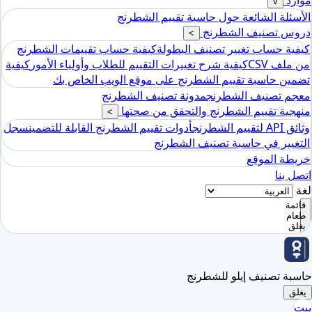
موارد
v
الأسئلة الشائعة حول حاسبة تقييم الشطرنج
دروس تصنيف الشطرنج
>
كيفية حساب تغيير تصنيف البطولة
كيفية حساب تقييمات الشطرنج
من ملف CSV
كيفية شرح تغييرات التقييم للطلاب وأولياء الأمور
كيفية
تضمين حاسبة تقييم الشطرنج على موقع الويب الخاص بك
معجم تصنيف الشطرنج
مدونة تصنيف الشطرنج
منهجية تقييم الشطرنج والتحقق من صحتها
>
وثائق API لتقييم الشطرنج
أدوات تقييم الشطرنج القابلة للتضمين
سجل
التغيير في حاسبة تصنيف الشطرنج
خريطة الموقع
اتصل بنا
لغة
قائمة
طعام
يغلق
حاسبة تصنيف إيلو للشطرنج
يغلق
بيت