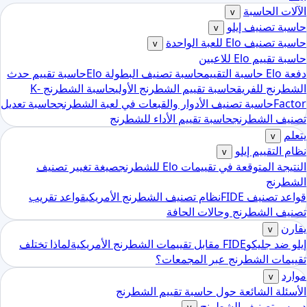
الآلات الحاسبة
v
حاسبة تصنيف إيلو
v
حاسبة تصنيف Elo للعبة الواحدة
v
حاسبة تقييم Elo للاعبين
دفعة Elo حاسبة التقييم
حاسبة تصنيف البطولة Elo
حاسبة تقييم حدث
الشطرنج للفريق
حاسبة تقييم الشطرنج الأولي
حاسبة الشطرنج K-
Factor
حاسبة تصنيف الأدوار والقبعات في لعبة الشطرنج
حاسبة تعديل
تصنيف الشطرنج
حاسبة تقييم الأداء للشطرنج
يتعلم
v
نظام التقييم إيلو
v
النتيجة المتوقعة في تقييمات Elo للشطرنج
صيغة تغيير تصنيف
الشطرنج
قواعد تصنيف FIDE
نظام تصنيف الشطرنج الأمريكي
قواعد تقريب
تصنيف الشطرنج وحالات الحافة
يقارن
v
إيلو ضد جليكو
FIDE مقابل تقييمات الشطرنج الأمريكية
لماذا تختلف
تقييمات الشطرنج عبر المجمعات؟
موارد
v
الأسئلة الشائعة حول حاسبة تقييم الشطرنج
دروس تصنيف الشطرنج