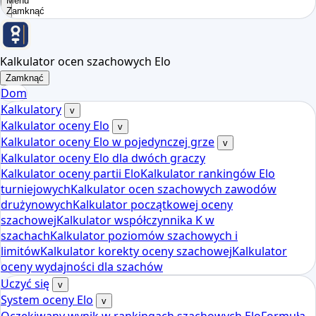
Menu
Zamknąć
Kalkulator ocen szachowych Elo
Zamknąć
Dom
Kalkulatory
v
Kalkulator oceny Elo
v
Kalkulator oceny Elo w pojedynczej grze
v
Kalkulator oceny Elo dla dwóch graczy
Kalkulator oceny partii Elo
Kalkulator rankingów Elo
turniejowych
Kalkulator ocen szachowych zawodów
drużynowych
Kalkulator początkowej oceny
szachowej
Kalkulator współczynnika K w
szachach
Kalkulator poziomów szachowych i
limitów
Kalkulator korekty oceny szachowej
Kalkulator
oceny wydajności dla szachów
Uczyć się
v
System oceny Elo
v