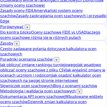
Oczekiwany wynik w rankingach szachowych Elo
Formuła
zmiany oceny szachowej
Zasady oceny FIDE
Amerykański system oceny
szachów
Zasady zaokrąglania ocen szachowych i przypadki
Edge
Porównywać
v
Elo kontra Glicko
Oceny szachowe FIDE vs USA
Dlaczego
oceny szachowe różnią się w różnych pulach
Zasoby
v
Często zadawane pytania dotyczące kalkulatora ocen
szachowych
Poradniki oceniania szachów
v
Jak obliczyć zmianę rankingu turniejowego
Jak wsadowo
obliczać oceny szachowe z pliku CSV
Jak wyjaśnić zmiany w
ocenach uczniom i rodzicom
Jak osadzić kalkulator ocen
szachowych na swojej stronie internetowej
Słowniczek ocen szachowych
Blog z ocenami szachów
Metodologia i walidacja ocen szachowych
v
Dokumentacja API oceny szachowej
Wbudowane widżety
oceny szachów
Dziennik zmian kalkulatora ocen