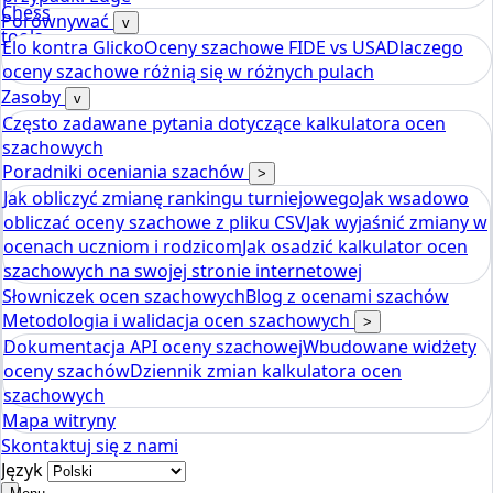
Chess
Porównywać
v
tools
Elo kontra Glicko
Oceny szachowe FIDE vs USA
Dlaczego
Kalkulator ocen szachowych Elo
oceny szachowe różnią się w różnych pulach
Zasoby
v
Często zadawane pytania dotyczące kalkulatora ocen
szachowych
Poradniki oceniania szachów
>
Jak obliczyć zmianę rankingu turniejowego
Jak wsadowo
obliczać oceny szachowe z pliku CSV
Jak wyjaśnić zmiany w
ocenach uczniom i rodzicom
Jak osadzić kalkulator ocen
szachowych na swojej stronie internetowej
Słowniczek ocen szachowych
Blog z ocenami szachów
Metodologia i walidacja ocen szachowych
>
Dokumentacja API oceny szachowej
Wbudowane widżety
oceny szachów
Dziennik zmian kalkulatora ocen
szachowych
Mapa witryny
Skontaktuj się z nami
Język