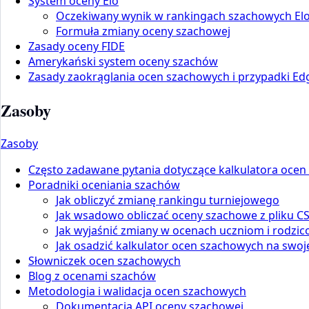
System oceny Elo
Oczekiwany wynik w rankingach szachowych El
Formuła zmiany oceny szachowej
Zasady oceny FIDE
Amerykański system oceny szachów
Zasady zaokrąglania ocen szachowych i przypadki Ed
Zasoby
Zasoby
Często zadawane pytania dotyczące kalkulatora oce
Poradniki oceniania szachów
Jak obliczyć zmianę rankingu turniejowego
Jak wsadowo obliczać oceny szachowe z pliku C
Jak wyjaśnić zmiany w ocenach uczniom i rodzi
Jak osadzić kalkulator ocen szachowych na swoje
Słowniczek ocen szachowych
Blog z ocenami szachów
Metodologia i walidacja ocen szachowych
Dokumentacja API oceny szachowej