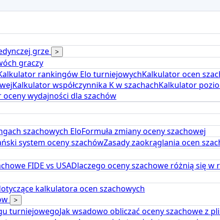
jedynczej grze
>
dwóch graczy
Kalkulator rankingów Elo turniejowych
Kalkulator ocen sz
wej
Kalkulator współczynnika K w szachach
Kalkulator pozi
r oceny wydajności dla szachów
ngach szachowych Elo
Formuła zmiany oceny szachowej
ński system oceny szachów
Zasady zaokrąglania ocen szac
achowe FIDE vs USA
Dlaczego oceny szachowe różnią się w 
dotyczące kalkulatora ocen szachowych
hów
>
ngu turniejowego
Jak wsadowo obliczać oceny szachowe z pl