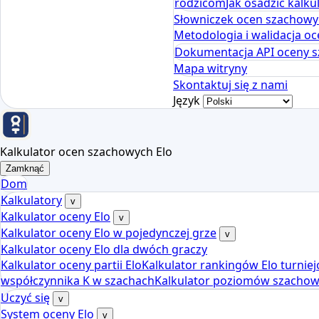
rodzicom
Jak osadzić kalk
Słowniczek ocen szachowy
Metodologia i walidacja 
Dokumentacja API oceny 
Mapa witryny
Skontaktuj się z nami
Język
Kalkulator ocen szachowych Elo
Zamknąć
Dom
Kalkulatory
v
Kalkulator oceny Elo
v
Kalkulator oceny Elo w pojedynczej grze
v
Kalkulator oceny Elo dla dwóch graczy
Kalkulator oceny partii Elo
Kalkulator rankingów Elo turnie
współczynnika K w szachach
Kalkulator poziomów szachowy
Uczyć się
v
System oceny Elo
v