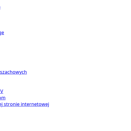
o
ge
n szachowych
SV
com
j stronie internetowej