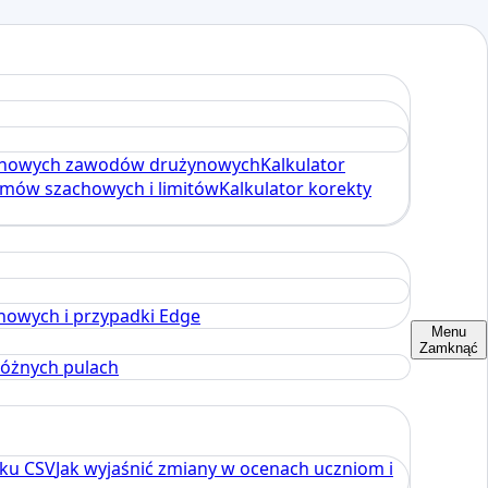
achowych zawodów drużynowych
Kalkulator
omów szachowych i limitów
Kalkulator korekty
howych i przypadki Edge
Menu
Zamknąć
różnych pulach
iku CSV
Jak wyjaśnić zmiany w ocenach uczniom i