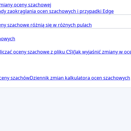
miany oceny szachowej
ady zaokrąglania ocen szachowych i przypadki Edge
ny szachowe różnią się w różnych pulach
chowych
iczać oceny szachowe z pliku CSV
Jak wyjaśnić zmiany w oc
ceny szachów
Dziennik zmian kalkulatora ocen szachowych