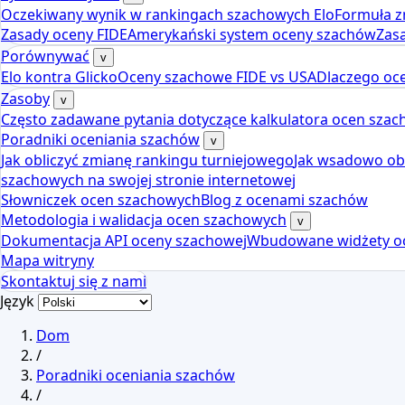
Oczekiwany wynik w rankingach szachowych Elo
Formuła z
Zasady oceny FIDE
Amerykański system oceny szachów
Zas
Porównywać
v
Elo kontra Glicko
Oceny szachowe FIDE vs USA
Dlaczego oce
Zasoby
v
Często zadawane pytania dotyczące kalkulatora ocen sza
Poradniki oceniania szachów
v
Jak obliczyć zmianę rankingu turniejowego
Jak wsadowo obl
szachowych na swojej stronie internetowej
Słowniczek ocen szachowych
Blog z ocenami szachów
Metodologia i walidacja ocen szachowych
v
Dokumentacja API oceny szachowej
Wbudowane widżety o
Mapa witryny
Skontaktuj się z nami
Język
Dom
/
Poradniki oceniania szachów
/