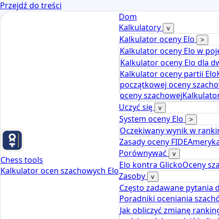
Przejdź do treści
Dom
Kalkulatory
v
Kalkulator oceny Elo
>
Kalkulator oceny Elo w po
Kalkulator oceny Elo dla 
Kalkulator oceny partii Elo
początkowej oceny szacho
oceny szachowej
Kalkulato
Uczyć się
v
System oceny Elo
>
Oczekiwany wynik w ranki
Zasady oceny FIDE
Ameryka
Porównywać
v
Chess tools
Elo kontra Glicko
Oceny sz
Kalkulator ocen szachowych Elo
Zasoby
v
Często zadawane pytania 
Poradniki oceniania szac
Jak obliczyć zmianę ranki