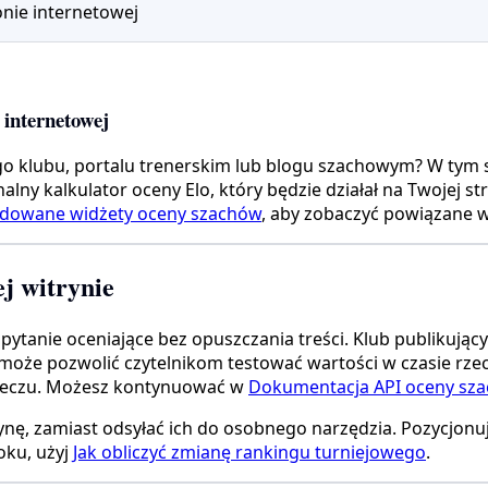
onie internetowej
 internetowej
go klubu, portalu trenerskim lub blogu szachowym? W tym
lny kalkulator oceny Elo, który będzie działał na Twojej s
owane widżety oceny szachów
, aby zobaczyć powiązane 
j witrynie
nie oceniające bez opuszczania treści. Klub publikujący w
oże pozwolić czytelnikom testować wartości w czasie rzecz
meczu. Możesz kontynuować w
Dokumentacja API oceny sz
ę, zamiast odsyłać ich do osobnego narzędzia. Pozycjonuje
oku, użyj
Jak obliczyć zmianę rankingu turniejowego
.