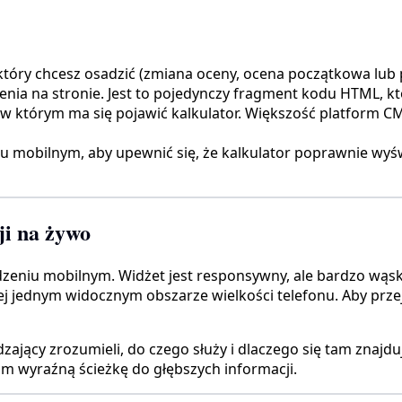
 który chcesz osadzić (zmiana oceny, ocena początkowa lub 
a na stronie. Jest to pojedynczy fragment kodu HTML, któr
w którym ma się pojawić kalkulator. Większość platform CM
 mobilnym, aby upewnić się, że kalkulator poprawnie wyśw
ji na żywo
dzeniu mobilnym. Widżet jest responsywny, ale bardzo wąs
j jednym widocznym obszarze wielkości telefonu. Aby przej
jący zrozumieli, do czego służy i dlaczego się tam znajduj
 wyraźną ścieżkę do głębszych informacji.