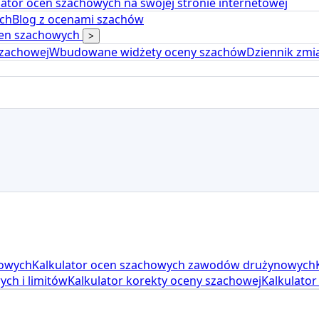
ulator ocen szachowych na swojej stronie internetowej
ch
Blog z ocenami szachów
ocen szachowych
>
szachowej
Wbudowane widżety oceny szachów
Dziennik zmi
jowych
Kalkulator ocen szachowych zawodów drużynowych
ch i limitów
Kalkulator korekty oceny szachowej
Kalkulator