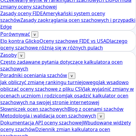
Oczekiwany wynik w rankingach szachowych Elo
Formuła
zmiany oceny szachowej
Zasady oceny FIDE
Amerykański system oceny
szachów
Zasady zaokrąglania ocen szachowych i przypadki
Edge
Porównywać
v
Elo kontra Glicko
Oceny szachowe FIDE vs USA
Dlaczego
oceny szachowe różnią się w różnych pulach
Zasoby
v
Często zadawane pytania dotyczące kalkulatora ocen
szachowych
Poradniki oceniania szachów
v
Jak obliczyć zmianę rankingu turniejowego
Jak wsadowo
obliczać oceny szachowe z pliku CSV
Jak wyjaśnić zmiany w
ocenach uczniom i rodzicom
Jak osadzić kalkulator ocen
szachowych na swojej stronie internetowej
Słowniczek ocen szachowych
Blog z ocenami szachów
Metodologia i walidacja ocen szachowych
v
Dokumentacja API oceny szachowej
Wbudowane widżety
oceny szachów
Dziennik zmian kalkulatora ocen