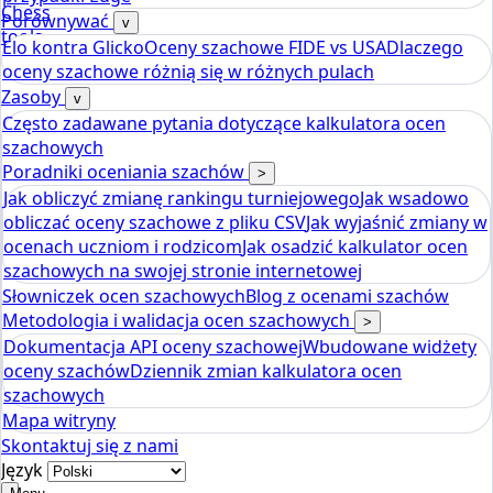
Chess
Porównywać
v
tools
Elo kontra Glicko
Oceny szachowe FIDE vs USA
Dlaczego
Kalkulator ocen szachowych Elo
oceny szachowe różnią się w różnych pulach
Zasoby
v
Często zadawane pytania dotyczące kalkulatora ocen
szachowych
Poradniki oceniania szachów
>
Jak obliczyć zmianę rankingu turniejowego
Jak wsadowo
obliczać oceny szachowe z pliku CSV
Jak wyjaśnić zmiany w
ocenach uczniom i rodzicom
Jak osadzić kalkulator ocen
szachowych na swojej stronie internetowej
Słowniczek ocen szachowych
Blog z ocenami szachów
Metodologia i walidacja ocen szachowych
>
Dokumentacja API oceny szachowej
Wbudowane widżety
oceny szachów
Dziennik zmian kalkulatora ocen
szachowych
Mapa witryny
Skontaktuj się z nami
Język