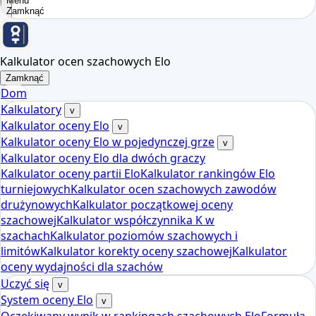
Menu
Zamknąć
Kalkulator ocen szachowych Elo
Zamknąć
Dom
Kalkulatory
v
Kalkulator oceny Elo
v
Kalkulator oceny Elo w pojedynczej grze
v
Kalkulator oceny Elo dla dwóch graczy
Kalkulator oceny partii Elo
Kalkulator rankingów Elo
turniejowych
Kalkulator ocen szachowych zawodów
drużynowych
Kalkulator początkowej oceny
szachowej
Kalkulator współczynnika K w
szachach
Kalkulator poziomów szachowych i
limitów
Kalkulator korekty oceny szachowej
Kalkulator
oceny wydajności dla szachów
Uczyć się
v
System oceny Elo
v