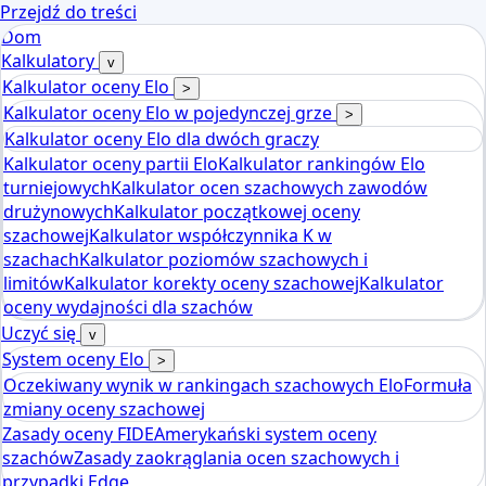
Przejdź do treści
Dom
Kalkulatory
v
Kalkulator oceny Elo
>
Kalkulator oceny Elo w pojedynczej grze
>
Kalkulator oceny Elo dla dwóch graczy
Kalkulator oceny partii Elo
Kalkulator rankingów Elo
turniejowych
Kalkulator ocen szachowych zawodów
drużynowych
Kalkulator początkowej oceny
szachowej
Kalkulator współczynnika K w
szachach
Kalkulator poziomów szachowych i
limitów
Kalkulator korekty oceny szachowej
Kalkulator
oceny wydajności dla szachów
Uczyć się
v
System oceny Elo
>
Oczekiwany wynik w rankingach szachowych Elo
Formuła
zmiany oceny szachowej
Zasady oceny FIDE
Amerykański system oceny
szachów
Zasady zaokrąglania ocen szachowych i
przypadki Edge