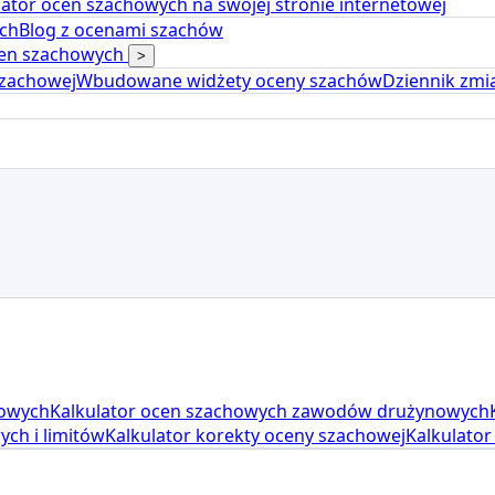
ulator ocen szachowych na swojej stronie internetowej
ch
Blog z ocenami szachów
ocen szachowych
>
szachowej
Wbudowane widżety oceny szachów
Dziennik zmi
jowych
Kalkulator ocen szachowych zawodów drużynowych
ch i limitów
Kalkulator korekty oceny szachowej
Kalkulator