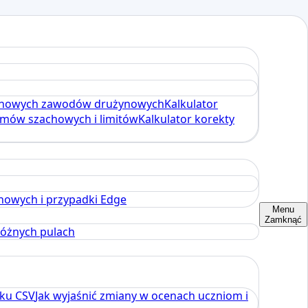
achowych zawodów drużynowych
Kalkulator
omów szachowych i limitów
Kalkulator korekty
howych i przypadki Edge
Menu
Zamknąć
różnych pulach
iku CSV
Jak wyjaśnić zmiany w ocenach uczniom i