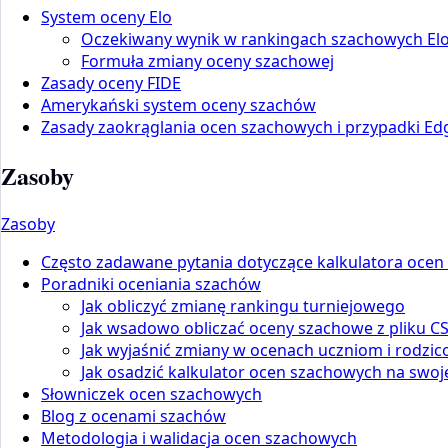
System oceny Elo
Oczekiwany wynik w rankingach szachowych El
Formuła zmiany oceny szachowej
Zasady oceny FIDE
Amerykański system oceny szachów
Zasady zaokrąglania ocen szachowych i przypadki Ed
Zasoby
Zasoby
Często zadawane pytania dotyczące kalkulatora oce
Poradniki oceniania szachów
Jak obliczyć zmianę rankingu turniejowego
Jak wsadowo obliczać oceny szachowe z pliku C
Jak wyjaśnić zmiany w ocenach uczniom i rodzi
Jak osadzić kalkulator ocen szachowych na swoje
Słowniczek ocen szachowych
Blog z ocenami szachów
Metodologia i walidacja ocen szachowych