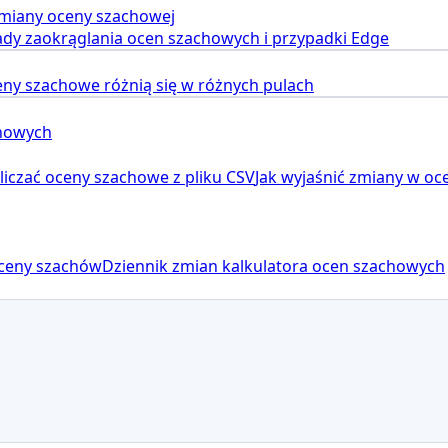
miany oceny szachowej
ady zaokrąglania ocen szachowych i przypadki Edge
ny szachowe różnią się w różnych pulach
chowych
iczać oceny szachowe z pliku CSV
Jak wyjaśnić zmiany w oc
ceny szachów
Dziennik zmian kalkulatora ocen szachowych