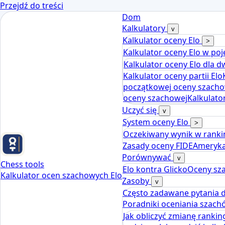
Przejdź do treści
Dom
Kalkulatory
v
Kalkulator oceny Elo
>
Kalkulator oceny Elo w po
Kalkulator oceny Elo dla 
Kalkulator oceny partii Elo
początkowej oceny szacho
oceny szachowej
Kalkulato
Uczyć się
v
System oceny Elo
>
Oczekiwany wynik w ranki
Zasady oceny FIDE
Ameryka
Porównywać
v
Chess tools
Elo kontra Glicko
Oceny sz
Kalkulator ocen szachowych Elo
Zasoby
v
Często zadawane pytania 
Poradniki oceniania szac
Jak obliczyć zmianę ranki