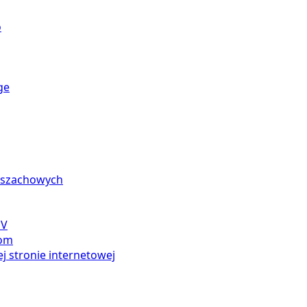
o
ge
n szachowych
SV
com
j stronie internetowej