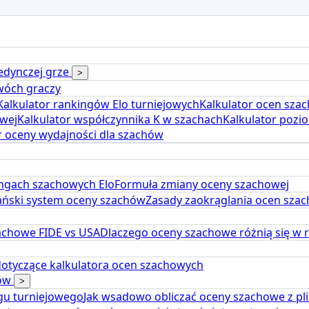
jedynczej grze
>
dwóch graczy
Kalkulator rankingów Elo turniejowych
Kalkulator ocen sz
wej
Kalkulator współczynnika K w szachach
Kalkulator pozi
r oceny wydajności dla szachów
ngach szachowych Elo
Formuła zmiany oceny szachowej
ński system oceny szachów
Zasady zaokrąglania ocen szac
achowe FIDE vs USA
Dlaczego oceny szachowe różnią się w 
dotyczące kalkulatora ocen szachowych
hów
>
ngu turniejowego
Jak wsadowo obliczać oceny szachowe z pl