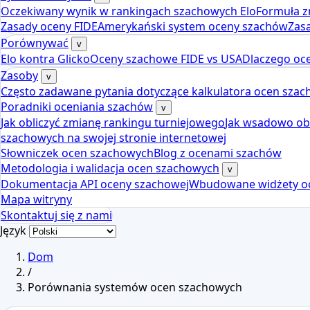
Oczekiwany wynik w rankingach szachowych Elo
Formuła z
Zasady oceny FIDE
Amerykański system oceny szachów
Zas
Porównywać
v
Elo kontra Glicko
Oceny szachowe FIDE vs USA
Dlaczego oce
Zasoby
v
Często zadawane pytania dotyczące kalkulatora ocen sza
Poradniki oceniania szachów
v
Jak obliczyć zmianę rankingu turniejowego
Jak wsadowo obl
szachowych na swojej stronie internetowej
Słowniczek ocen szachowych
Blog z ocenami szachów
Metodologia i walidacja ocen szachowych
v
Dokumentacja API oceny szachowej
Wbudowane widżety o
Mapa witryny
Skontaktuj się z nami
Język
Dom
/
Porównania systemów ocen szachowych