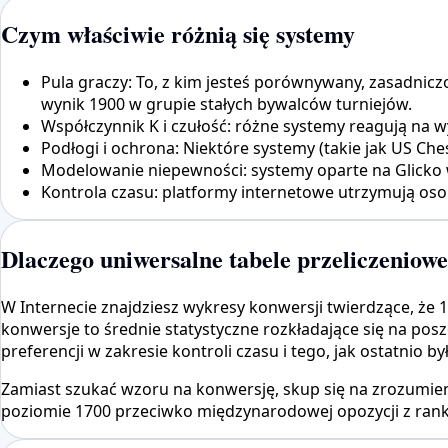
Czym właściwie różnią się systemy
Pula graczy: To, z kim jesteś porównywany, zasadniczo
wynik 1900 w grupie stałych bywalców turniejów.
Współczynnik K i czułość: różne systemy reagują na w
Podłogi i ochrona: Niektóre systemy (takie jak US Ches
Modelowanie niepewności: systemy oparte na Glicko wy
Kontrola czasu: platformy internetowe utrzymują oso
Dlaczego uniwersalne tabele przeliczeniowe 
W Internecie znajdziesz wykresy konwersji twierdzące, że 
konwersje to średnie statystyczne rozkładające się na pos
preferencji w zakresie kontroli czasu i tego, jak ostatnio 
Zamiast szukać wzoru na konwersję, skup się na zrozumien
poziomie 1700 przeciwko międzynarodowej opozycji z ranki