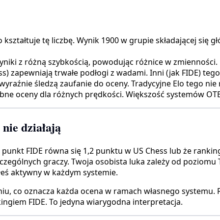
 kształtuje tę liczbę. Wynik 1900 w grupie składającej się
yniki z różną szybkością, powodując różnice w zmienności.
s) zapewniają trwałe podłogi z wadami. Inni (jak FIDE) tego 
raźnie śledzą zaufanie do oceny. Tradycyjne Elo tego nie 
bne oceny dla różnych prędkości. Większość systemów OTB 
nie działają
1 punkt FIDE równa się 1,2 punktu w US Chess lub że rankin
zczególnych graczy. Twoja osobista luka zależy od poziomu T
byłeś aktywny w każdym systemie.
iu, co oznacza każda ocena w ramach własnego systemu. Ra
ngiem FIDE. To jedyna wiarygodna interpretacja.