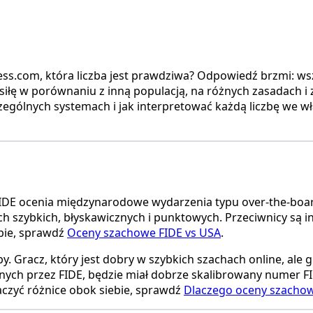
ss.com, która liczba jest prawdziwa? Odpowiedź brzmi: wszy
łę w porównaniu z inną populacją, na różnych zasadach i 
ególnych systemach i jak interpretować każdą liczbę we wł
IDE ocenia międzynarodowe wydarzenia typu over-the-board
h szybkich, błyskawicznych i punktowych. Przeciwnicy są inni
ebie, sprawdź
Oceny szachowe FIDE vs USA
.
by. Gracz, który jest dobry w szybkich szachach online, ale
anych przez FIDE, będzie miał dobrze skalibrowany numer FI
aczyć różnice obok siebie, sprawdź
Dlaczego oceny szachow