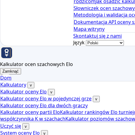
rodzicom
Jak osadzić kalk
Słowniczek ocen szachowy
Metodologia i walidacja 
Dokumentacja API oceny 
Mapa witryny
Skontaktuj się z nami
Język
Kalkulator ocen szachowych Elo
Zamknąć
Dom
Kalkulatory
v
Kalkulator oceny Elo
v
Kalkulator oceny Elo w pojedynczej grze
v
Kalkulator oceny Elo dla dwóch graczy
Kalkulator oceny partii Elo
Kalkulator rankingów Elo turnie
współczynnika K w szachach
Kalkulator poziomów szachowy
Uczyć się
v
System oceny Elo
v