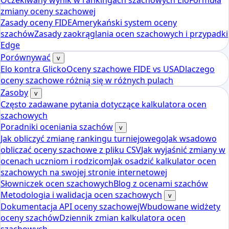
Oczekiwany wynik w rankingach szachowych Elo
Formuła
zmiany oceny szachowej
Zasady oceny FIDE
Amerykański system oceny
szachów
Zasady zaokrąglania ocen szachowych i przypadki
Edge
Porównywać
v
Elo kontra Glicko
Oceny szachowe FIDE vs USA
Dlaczego
oceny szachowe różnią się w różnych pulach
Zasoby
v
Często zadawane pytania dotyczące kalkulatora ocen
szachowych
Poradniki oceniania szachów
v
Jak obliczyć zmianę rankingu turniejowego
Jak wsadowo
obliczać oceny szachowe z pliku CSV
Jak wyjaśnić zmiany w
ocenach uczniom i rodzicom
Jak osadzić kalkulator ocen
szachowych na swojej stronie internetowej
Słowniczek ocen szachowych
Blog z ocenami szachów
Metodologia i walidacja ocen szachowych
v
Dokumentacja API oceny szachowej
Wbudowane widżety
oceny szachów
Dziennik zmian kalkulatora ocen