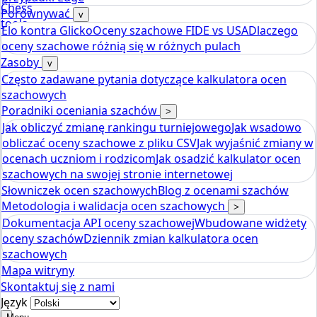
Chess
Porównywać
v
tools
Elo kontra Glicko
Oceny szachowe FIDE vs USA
Dlaczego
Kalkulator ocen szachowych Elo
oceny szachowe różnią się w różnych pulach
Zasoby
v
Często zadawane pytania dotyczące kalkulatora ocen
szachowych
Poradniki oceniania szachów
>
Jak obliczyć zmianę rankingu turniejowego
Jak wsadowo
obliczać oceny szachowe z pliku CSV
Jak wyjaśnić zmiany w
ocenach uczniom i rodzicom
Jak osadzić kalkulator ocen
szachowych na swojej stronie internetowej
Słowniczek ocen szachowych
Blog z ocenami szachów
Metodologia i walidacja ocen szachowych
>
Dokumentacja API oceny szachowej
Wbudowane widżety
oceny szachów
Dziennik zmian kalkulatora ocen
szachowych
Mapa witryny
Skontaktuj się z nami
Język