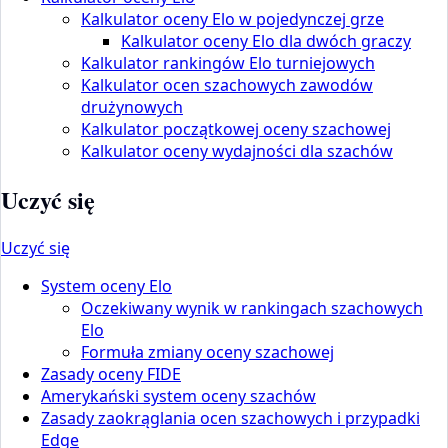
Kalkulator oceny Elo w pojedynczej grze
Kalkulator oceny Elo dla dwóch graczy
Kalkulator rankingów Elo turniejowych
Kalkulator ocen szachowych zawodów
drużynowych
Kalkulator początkowej oceny szachowej
Kalkulator oceny wydajności dla szachów
Uczyć się
Uczyć się
System oceny Elo
Oczekiwany wynik w rankingach szachowych
Elo
Formuła zmiany oceny szachowej
Zasady oceny FIDE
Amerykański system oceny szachów
Zasady zaokrąglania ocen szachowych i przypadki
Edge