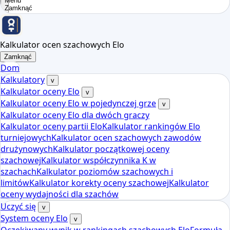
Menu
Zamknąć
Kalkulator ocen szachowych Elo
Zamknąć
Dom
Kalkulatory
v
Kalkulator oceny Elo
v
Kalkulator oceny Elo w pojedynczej grze
v
Kalkulator oceny Elo dla dwóch graczy
Kalkulator oceny partii Elo
Kalkulator rankingów Elo
turniejowych
Kalkulator ocen szachowych zawodów
drużynowych
Kalkulator początkowej oceny
szachowej
Kalkulator współczynnika K w
szachach
Kalkulator poziomów szachowych i
limitów
Kalkulator korekty oceny szachowej
Kalkulator
oceny wydajności dla szachów
Uczyć się
v
System oceny Elo
v