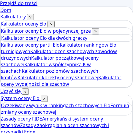
Przejdź do treści
Dom
Kalkulatory
v
Kalkulator oceny Elo
>
Kalkulator oceny Elo w pojedynczej grze
>
Kalkulator oceny Elo dla dwóch graczy
Kalkulator oceny partii Elo
Kalkulator rankingów Elo
turniejowych
Kalkulator ocen szachowych zawodów
drużynowych
Kalkulator początkowej oceny
szachowej
Kalkulator współczynnika K w
szachach
Kalkulator poziomów szachowych i
limitów
Kalkulator korekty oceny szachowej
Kalkulator
oceny wydajności dla szachów
Uczyć się
v
System oceny Elo
>
Oczekiwany wynik w rankingach szachowych Elo
Formuła
zmiany oceny szachowej
Zasady oceny FIDE
Amerykański system oceny
szachów
Zasady zaokrąglania ocen szachowych i
przypadki Edge