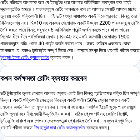
রেটিং পরিবর্তন আপনাকে বলে যে ইভেন্টের পরে আপনার অফিসিয়াল অবস্থান কত পয়েন্ট
স্থানান্তরিত হয়েছে। পারফরম্যান্স রেটিং আপনাকে বলে যে আপনার খেলাটি আসলে মাঠের
তুলনায় কতটা শক্তিশালী ছিল। এই দুটি সংখ্যা সাধারণত একই দিকে প্রবণতা, কিন্তু তারা
বিনিময়যোগ্য নয়। K=10 সহ একজন খেলোয়াড় একটি উজ্জ্বল 2200 পারফরম্যান্স রেটিং
তৈরি করতে পারে কিন্তু শুধুমাত্র 6 অফিসিয়াল পয়েন্ট অর্জন করতে পারে কারণ তাদের
সিস্টেম ধীরে ধীরে প্রতিক্রিয়া দেখায়। K=40 সহ একটি অস্থায়ী খেলোয়াড় 1900
পারফরম্যান্স রেটিং থেকে 40 পয়েন্ট অর্জন করতে পারে। উভয় মেট্রিক্স একসাথে বোঝা
আপনাকে যে কোনও টুর্নামেন্টের সম্পূর্ণ চিত্র দেয়। বাস্তব ইনপুট দিয়ে ধারণাটি পরীক্ষা করতে
টুর্নামেন্ট ইলো রেটিং ক্যালকুলেটর
ব্যবহার করুন।
কখন কর্মক্ষমতা রেটিং ব্যবহার করবেন
দুটি টুর্নামেন্টের তুলনা যেখানে আপনার স্কোর একই ছিল কিন্তু প্রতিপক্ষের শক্তি ছিল সম্পূর্ণ
ভিন্ন। একটি শক্তিশালী ক্ষেত্রের বিরুদ্ধে একটি শালীন 50% স্কোর আসলে একটি
চমৎকার অর্জন কিনা তা মূল্যায়ন করা। মাস বা বছর ধরে একাধিক ইভেন্ট জুড়ে পারফরম্যান্স
রেটিং তুলনা করে দীর্ঘমেয়াদী উন্নতি ট্র্যাক করা। সঠিক প্রেক্ষাপট সহ কোচিং রিপোর্ট,
টুর্নামেন্টের সারাংশ এবং প্লেয়ার ডেভেলপমেন্ট প্রোফাইল তৈরি করা। বাস্তব ইনপুট দিয়ে
ধারণাটি পরীক্ষা করতে
টিম ইভেন্ট দাবা রেটিং ক্যালকুলেটর
ব্যবহার করুন।