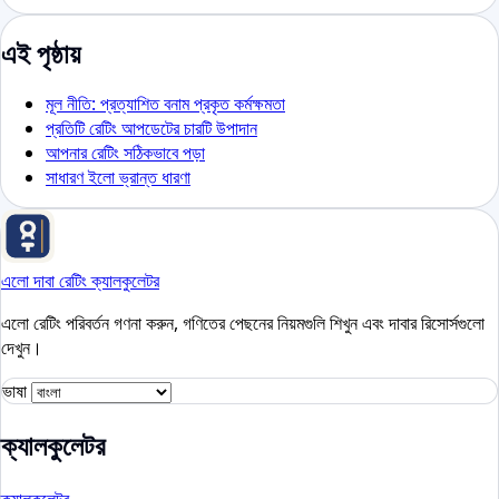
এই পৃষ্ঠায়
মূল নীতি: প্রত্যাশিত বনাম প্রকৃত কর্মক্ষমতা
প্রতিটি রেটিং আপডেটের চারটি উপাদান
আপনার রেটিং সঠিকভাবে পড়া
সাধারণ ইলো ভ্রান্ত ধারণা
এলো দাবা রেটিং ক্যালকুলেটর
এলো রেটিং পরিবর্তন গণনা করুন, গণিতের পেছনের নিয়মগুলি শিখুন এবং দাবার রিসোর্সগুলো
দেখুন।
ভাষা
ক্যালকুলেটর