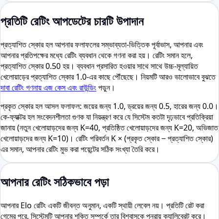
প্রতিটি রেটিং আপডেটের চারটি উপাদান
প্রত্যাশিত স্কোর হল আপনার ফলাফলের সম্ভাব্যতা-ভিত্তিক পূর্বাভাস, আপনার এবং
আপনার প্রতিপক্ষের মধ্যে রেটিং ব্যবধান থেকে গণনা করা হয়। রেটিং সমান হলে,
প্রত্যাশিত স্কোর 0.50 হয়। ব্যবধান প্রসারিত হওয়ার সাথে সাথে উচ্চ-মূল্যায়িত
খেলোয়াড়ের প্রত্যাশিত স্কোর 1.0-এর কাছে পৌঁছেছে। নিয়মটি আরও ভালোভাবে বুঝতে
দাবা রেটিং গণনায় এজ কেস এবং রাউন্ডিং
পড়ুন।
প্রকৃত স্কোর হল আসল ফলাফল: জয়ের জন্য 1.0, ড্রয়ের জন্য 0.5, হারের জন্য 0.0।
কে-ফ্যাক্টর হল সংবেদনশীলতা গুণক যা নিয়ন্ত্রণ করে যে সিস্টেম কতটা দৃঢ়ভাবে প্রতিক্রিয়া
জানায় (নতুন খেলোয়াড়দের জন্য K=40, প্রতিষ্ঠিত খেলোয়াড়দের জন্য K=20, অভিজাত
খেলোয়াড়দের জন্য K=10)। রেটিং পরিবর্তন K × (প্রকৃত স্কোর − প্রত্যাশিত স্কোর)
এর সমান, আপনার রেটিং মুভ করা পয়েন্টের সঠিক সংখ্যা তৈরি করে।
আপনার রেটিং সঠিকভাবে পড়া
আপনার Elo রেটিং একটি জীবন্ত অনুমান, একটি স্থায়ী লেবেল নয়। প্রতিটি রেট করা
গেমের পরে, সিস্টেমটি আপনার শক্তি সম্পর্কে তার বিশ্বাসকে পুনরায় ক্যালিব্রেট করে।