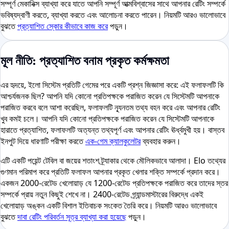
সম্পূর্ণ মেকানিক্স ব্যাখ্যা করে যাতে আপনি সম্পূর্ণ আত্মবিশ্বাসের সাথে আপনার রেটিং সম্পর্কে
ভবিষ্যদ্বাণী করতে, ব্যাখ্যা করতে এবং আলোচনা করতে পারেন। নিয়মটি আরও ভালোভাবে
বুঝতে
প্রত্যাশিত স্কোর কীভাবে কাজ করে
পড়ুন।
মূল নীতি: প্রত্যাশিত বনাম প্রকৃত কর্মক্ষমতা
এর হৃদয়ে, ইলো সিস্টেম প্রতিটি গেমের পরে একটি প্রশ্ন জিজ্ঞাসা করে: এই ফলাফলটি কি
আশ্চর্যজনক ছিল? আপনি যদি কোনো প্রতিপক্ষকে পরাজিত করেন যে সিস্টেমটি আপনাকে
পরাজিত করবে বলে আশা করেছিল, ফলাফলটি ন্যূনতম তথ্য বহন করে এবং আপনার রেটিং
খুব কমই চলে। আপনি যদি কোনো প্রতিপক্ষকে পরাজিত করেন যে সিস্টেমটি আপনাকে
হারাতে প্রত্যাশিত, ফলাফলটি অত্যন্ত তথ্যপূর্ণ এবং আপনার রেটিং ঊর্ধ্বমুখী হয়। বাস্তব
ইনপুট দিয়ে ধারণাটি পরীক্ষা করতে
এক-গেম ক্যালকুলেটর
ব্যবহার করুন।
এটি একটি পয়েন্ট টেবিল বা জয়ের শতাংশ ট্র্যাকার থেকে মৌলিকভাবে আলাদা। Elo তথ্যের
গুণমান পরিমাপ করে প্রতিটি ফলাফল আপনার প্রকৃত খেলার শক্তি সম্পর্কে প্রদান করে।
একজন 2000-রেটেড খেলোয়াড় যে 1200-রেটেড প্রতিপক্ষকে পরাজিত করে তাদের স্তর
সম্পর্কে প্রায় নতুন কিছুই শেখে না। 2400-রেটেড গ্র্যান্ডমাস্টারের বিরুদ্ধে একই
খেলোয়াড় অঙ্কন একটি বিশাল ইতিবাচক সংকেত তৈরি করে। নিয়মটি আরও ভালোভাবে
বুঝতে
দাবা রেটিং পরিবর্তন সূত্র ব্যাখ্যা করা হয়েছে
পড়ুন।