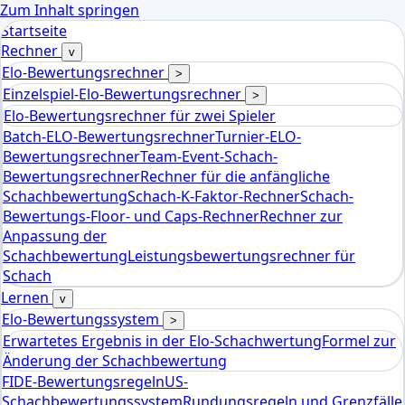
Zum Inhalt springen
Startseite
Rechner
v
Elo-Bewertungsrechner
>
Einzelspiel-Elo-Bewertungsrechner
>
Elo-Bewertungsrechner für zwei Spieler
Batch-ELO-Bewertungsrechner
Turnier-ELO-
Bewertungsrechner
Team-Event-Schach-
Bewertungsrechner
Rechner für die anfängliche
Schachbewertung
Schach-K-Faktor-Rechner
Schach-
Bewertungs-Floor- und Caps-Rechner
Rechner zur
Anpassung der
Schachbewertung
Leistungsbewertungsrechner für
Schach
Lernen
v
Elo-Bewertungssystem
>
Erwartetes Ergebnis in der Elo-Schachwertung
Formel zur
Änderung der Schachbewertung
FIDE-Bewertungsregeln
US-
Schachbewertungssystem
Rundungsregeln und Grenzfälle