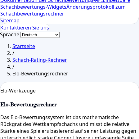
Dokumentation der Schachbewertungs-API
Einbettbare
Schachbewertungs-Widgets
Änderungsprotokoll zum
Schachbewertungsrechner
Sitemap
Kontaktieren Sie uns
Sprache
Startseite
/
Schach-Rating-Rechner
/
Elo-Bewertungsrechner
Elo-Werkzeuge
Elo-Bewertungsrechner
Das Elo-Bewertungssystem ist das mathematische
Rückgrat des Wettkampfschachs und misst die relative
Stärke eines Spielers basierend auf seiner Leistung gegen
unterschiedlich starke Gegner. Unsere umfassende Suite