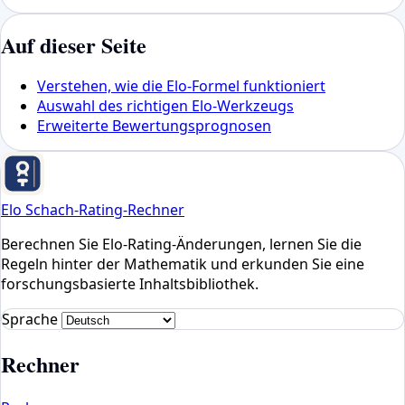
Auf dieser Seite
Verstehen, wie die Elo-Formel funktioniert
Auswahl des richtigen Elo-Werkzeugs
Erweiterte Bewertungsprognosen
Elo Schach-Rating-Rechner
Berechnen Sie Elo-Rating-Änderungen, lernen Sie die
Regeln hinter der Mathematik und erkunden Sie eine
forschungsbasierte Inhaltsbibliothek.
Sprache
Rechner