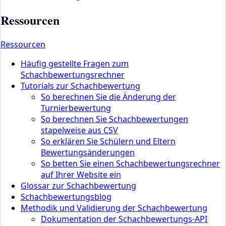
Ressourcen
Ressourcen
Häufig gestellte Fragen zum
Schachbewertungsrechner
Tutorials zur Schachbewertung
So berechnen Sie die Änderung der
Turnierbewertung
So berechnen Sie Schachbewertungen
stapelweise aus CSV
So erklären Sie Schülern und Eltern
Bewertungsänderungen
So betten Sie einen Schachbewertungsrechner
auf Ihrer Website ein
Glossar zur Schachbewertung
Schachbewertungsblog
Methodik und Validierung der Schachbewertung
Dokumentation der Schachbewertungs-API