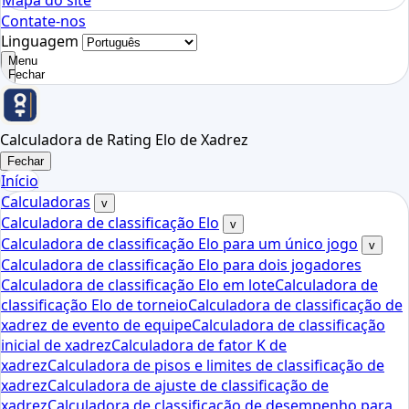
Mapa do site
Contate-nos
Linguagem
Menu
Fechar
Calculadora de Rating Elo de Xadrez
Fechar
Início
Calculadoras
v
Calculadora de classificação Elo
v
Calculadora de classificação Elo para um único jogo
v
Calculadora de classificação Elo para dois jogadores
Calculadora de classificação Elo em lote
Calculadora de
classificação Elo de torneio
Calculadora de classificação de
xadrez de evento de equipe
Calculadora de classificação
inicial de xadrez
Calculadora de fator K de
xadrez
Calculadora de pisos e limites de classificação de
xadrez
Calculadora de ajuste de classificação de
xadrez
Calculadora de classificação de desempenho para