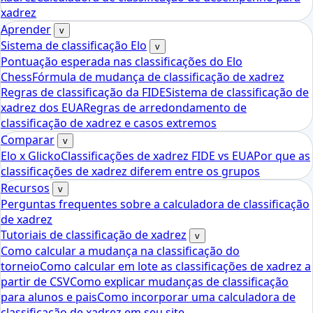
xadrez
Aprender
v
Sistema de classificação Elo
v
Pontuação esperada nas classificações do Elo
Chess
Fórmula de mudança de classificação de xadrez
Regras de classificação da FIDE
Sistema de classificação de
xadrez dos EUA
Regras de arredondamento de
classificação de xadrez e casos extremos
Comparar
v
Elo x Glicko
Classificações de xadrez FIDE vs EUA
Por que as
classificações de xadrez diferem entre os grupos
Recursos
v
Perguntas frequentes sobre a calculadora de classificação
de xadrez
Tutoriais de classificação de xadrez
v
Como calcular a mudança na classificação do
torneio
Como calcular em lote as classificações de xadrez a
partir de CSV
Como explicar mudanças de classificação
para alunos e pais
Como incorporar uma calculadora de
classificação de xadrez em seu site