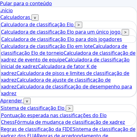
Pular para o conteúdo
Início
Calculadoras
v
Calculadora de classificação Elo
>
Calculadora de classificação Elo para um único jogo
>
Calculadora de classificação Elo para dois jogadores
Calculadora de classificação Elo em lote
Calculadora de
classificação Elo de torneio
Calculadora de classificação de
xadrez de evento de equipe
Calculadora de classificação
inicial de xadrez
Calculadora de fator K de
xadrez
Calculadora de pisos e limites de classificação de
xadrez
Calculadora de ajuste de classificação de
xadrez
Calculadora de classificação de desempenho para
xadrez
Aprender
v
Sistema de classificação Elo
>
Pontuação esperada nas classificações do Elo
Chess
Fórmula de mudança de classificação de xadrez
Regras de classificação da FIDE
Sistema de classificação de
xadrez dos EUA
Regras de arredondamento de