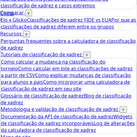
classificação de xadrez e casos extremos
Comparar
Chess
v
Elo x Glicko
Classificações de xadrez FIDE vs EUA
Por que as
tools
classificações de xadrez diferem entre os grupos
Calculadora de Rating Elo de Xadrez
Recursos
v
Perguntas frequentes sobre a calculadora de classificação
de xadrez
Tutoriais de classificação de xadrez
>
Como calcular a mudança na classificação do
torneio
Como calcular em lote as classificações de xadrez
a partir de CSV
Como explicar mudanças de classificação
para alunos e pais
Como incorporar uma calculadora de
classificação de xadrez em seu site
Glossário de classificação de xadrez
Blog de classificação
de xadrez
Metodologia e validação de classificação de xadrez
>
Documentação da API de classificação de xadrez
Widgets
de classificação de xadrez incorporáveis
Log de alterações
da calculadora de classificação de xadrez