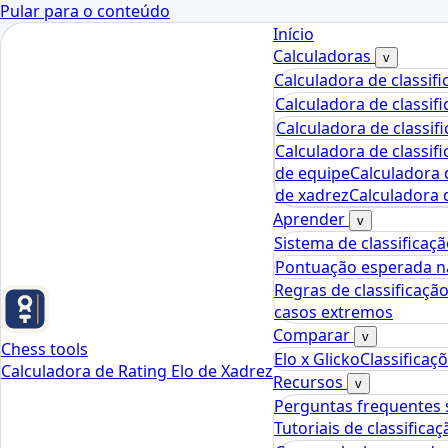
Pular para o conteúdo
Início
Calculadoras
v
Calculadora de classif
Calculadora de classif
Calculadora de classif
Calculadora de classifi
de equipe
Calculadora d
de xadrez
Calculadora d
Aprender
v
Sistema de classificaç
Pontuação esperada na
Regras de classificaçã
casos extremos
Comparar
v
Chess tools
Elo x Glicko
Classificaç
Calculadora de Rating Elo de Xadrez
Recursos
v
Perguntas frequentes s
Tutoriais de classifica