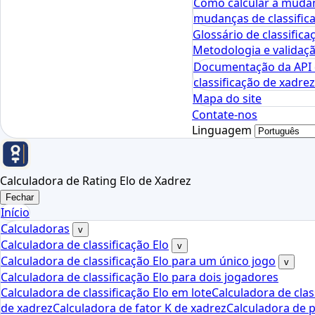
Como calcular a mudan
mudanças de classifica
Glossário de classifica
Metodologia e validaçã
Documentação da API d
classificação de xadrez
Mapa do site
Contate-nos
Linguagem
Calculadora de Rating Elo de Xadrez
Fechar
Início
Calculadoras
v
Calculadora de classificação Elo
v
Calculadora de classificação Elo para um único jogo
v
Calculadora de classificação Elo para dois jogadores
Calculadora de classificação Elo em lote
Calculadora de clas
de xadrez
Calculadora de fator K de xadrez
Calculadora de p