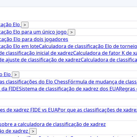
icação Elo
>
icação Elo para um único jogo
>
icação Elo para dois jogadores
cação Elo em lote
Calculadora de classificação Elo de tornei
e classificação inicial de xadrez
Calculadora de fator K de x
e ajuste de classificação de xadrez
Calculadora de classif
ão Elo
>
s classificações do Elo Chess
Fórmula de mudança de classi
o da FIDE
Sistema de classificação de xadrez dos EUA
Regras 
ões de xadrez FIDE vs EUA
Por que as classificações de xadr
obre a calculadora de classificação de xadrez
ção de xadrez
>