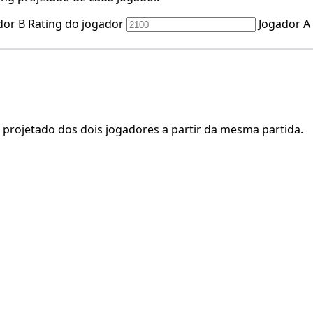
dor B Rating do jogador
Jogador A
projetado dos dois jogadores a partir da mesma partida.