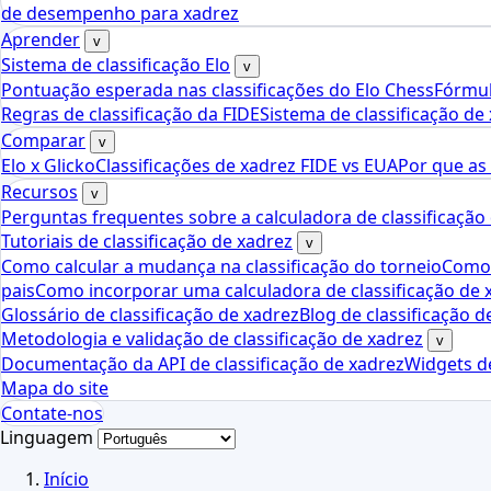
de desempenho para xadrez
Aprender
v
Sistema de classificação Elo
v
Pontuação esperada nas classificações do Elo Chess
Fórmul
Regras de classificação da FIDE
Sistema de classificação de
Comparar
v
Elo x Glicko
Classificações de xadrez FIDE vs EUA
Por que as
Recursos
v
Perguntas frequentes sobre a calculadora de classificação
Tutoriais de classificação de xadrez
v
Como calcular a mudança na classificação do torneio
Como 
pais
Como incorporar uma calculadora de classificação de 
Glossário de classificação de xadrez
Blog de classificação d
Metodologia e validação de classificação de xadrez
v
Documentação da API de classificação de xadrez
Widgets de
Mapa do site
Contate-nos
Linguagem
Início