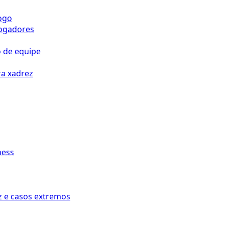
jogo
jogadores
o de equipe
ra xadrez
hess
z e casos extremos