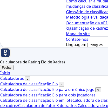
Como calcular a mudan
mudanças de classifica
Glossário de classifica
Metodologia e validaçã
Documentação da API d
classificação de xadrez
Mapa do site
Contate-nos
Linguagem
Calculadora de Rating Elo de Xadrez
Fechar
Início
Calculadoras
v
Calculadora de classificação Elo
v
Calculadora de classificação Elo para um único jogo
v
Calculadora de classificação Elo para dois jogadores
Calculadora de classificação Elo em lote
Calculadora de clas
de xadrez
Calculadora de fator K de xadrez
Calculadora de p