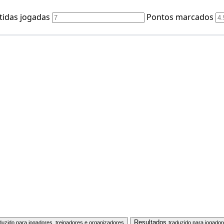
tidas jogadas
Pontos marcados
Resultados
duzido para jogadores, treinadores e organizadores
traduzido para jogador