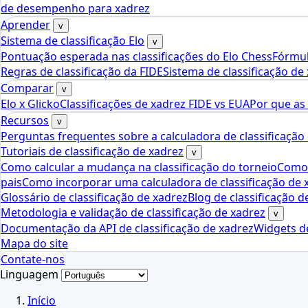
de desempenho para xadrez
Aprender
v
Sistema de classificação Elo
v
Pontuação esperada nas classificações do Elo Chess
Fórmul
Regras de classificação da FIDE
Sistema de classificação de
Comparar
v
Elo x Glicko
Classificações de xadrez FIDE vs EUA
Por que as
Recursos
v
Perguntas frequentes sobre a calculadora de classificação
Tutoriais de classificação de xadrez
v
Como calcular a mudança na classificação do torneio
Como 
pais
Como incorporar uma calculadora de classificação de 
Glossário de classificação de xadrez
Blog de classificação d
Metodologia e validação de classificação de xadrez
v
Documentação da API de classificação de xadrez
Widgets de
Mapa do site
Contate-nos
Linguagem
Início