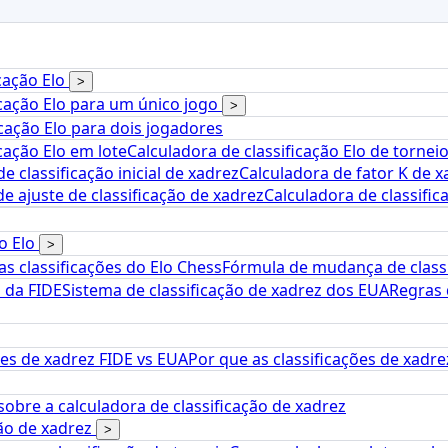
icação Elo
>
icação Elo para um único jogo
>
icação Elo para dois jogadores
cação Elo em lote
Calculadora de classificação Elo de tornei
e classificação inicial de xadrez
Calculadora de fator K de x
e ajuste de classificação de xadrez
Calculadora de classif
ão Elo
>
s classificações do Elo Chess
Fórmula de mudança de classi
o da FIDE
Sistema de classificação de xadrez dos EUA
Regras 
ões de xadrez FIDE vs EUA
Por que as classificações de xadr
obre a calculadora de classificação de xadrez
ção de xadrez
>