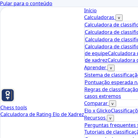
Pular para o conteúdo
Início
Calculadoras
v
Calculadora de classif
Calculadora de classif
Calculadora de classif
Calculadora de classifi
de equipe
Calculadora d
de xadrez
Calculadora d
Aprender
v
Sistema de classificaç
Pontuação esperada na
Regras de classificaçã
casos extremos
Comparar
v
Chess tools
Elo x Glicko
Classificaç
Calculadora de Rating Elo de Xadrez
Recursos
v
Perguntas frequentes s
Tutoriais de classifica