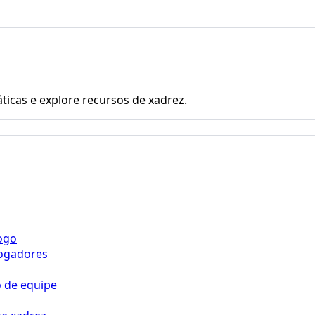
icas e explore recursos de xadrez.
jogo
jogadores
o de equipe