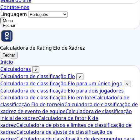
Mapa do site
Contate-nos
Linguagem
Menu
Fechar
Calculadora de Rating Elo de Xadrez
Fechar
Início
Calculadoras
v
Calculadora de classificação Elo
v
Calculadora de classificação Elo para um único jogo
v
Calculadora de classificação Elo para dois jogadores
Calculadora de classificação Elo em lote
Calculadora de
classificação Elo de torneio
Calculadora de classificação de
xadrez de evento de equipe
Calculadora de classificação
inicial de xadrez
Calculadora de fator K de
xadrez
Calculadora de pisos e limites de classificação de
xadrez
Calculadora de ajuste de classificação de
xadrez
Calculadora de classificação de desempenho para