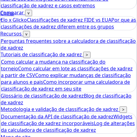
classificação de xadrez e casos extremos
Comparar
Chess
v
Elo x Glicko
Classificações de xadrez FIDE vs EUA
Por que as
tools
classificações de xadrez diferem entre os grupos
Calculadora de Rating Elo de Xadrez
Recursos
v
Perguntas frequentes sobre a calculadora de classificação
de xadrez
Tutoriais de classificação de xadrez
>
Como calcular a mudança na classificação do
torneio
Como calcular em lote as classificações de xadrez
a partir de CSV
Como explicar mudanças de classificação
para alunos e pais
Como incorporar uma calculadora de
classificação de xadrez em seu site
Glossário de classificação de xadrez
Blog de classificação
de xadrez
Metodologia e validação de classificação de xadrez
>
Documentação da API de classificação de xadrez
Widgets
de classificação de xadrez incorporáveis
Log de alterações
da calculadora de classificação de xadrez