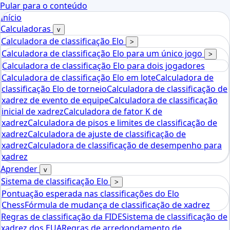
Pular para o conteúdo
Início
Calculadoras
v
Calculadora de classificação Elo
>
Calculadora de classificação Elo para um único jogo
>
Calculadora de classificação Elo para dois jogadores
Calculadora de classificação Elo em lote
Calculadora de
classificação Elo de torneio
Calculadora de classificação de
xadrez de evento de equipe
Calculadora de classificação
inicial de xadrez
Calculadora de fator K de
xadrez
Calculadora de pisos e limites de classificação de
xadrez
Calculadora de ajuste de classificação de
xadrez
Calculadora de classificação de desempenho para
xadrez
Aprender
v
Sistema de classificação Elo
>
Pontuação esperada nas classificações do Elo
Chess
Fórmula de mudança de classificação de xadrez
Regras de classificação da FIDE
Sistema de classificação de
xadrez dos EUA
Regras de arredondamento de