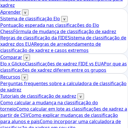
xadrez
Aprender
v
Sistema de classificação Elo
v
Pontuação esperada nas classificações do Elo
Chess
Fórmula de mudança de classificação de xadrez
Regras de classificação da FIDE
Sistema de classificação de
xadrez dos EUA
Regras de arredondamento de
classificação de xadrez e casos extremos
Comparar
v
Elo x Glicko
Classificações de xadrez FIDE vs EUA
Por que as
classificações de xadrez diferem entre os grupos
Recursos
v
Perguntas frequentes sobre a calculadora de classificação
de xadrez
Tutoriais de classificação de xadrez
v
Como calcular a mudança na classificação do
torneio
Como calcular em lote as classificações de xadrez a
partir de CSV
Como explicar mudanças de classificação
para alunos e pais
Como incorporar uma calculadora de
classificação de xadrez em seu site