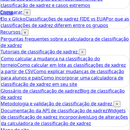
classificação de xadrez e casos extremos
Comparar
Chess
v
Elo x Glicko
Classificações de xadrez FIDE vs EUA
Por que as
tools
classificações de xadrez diferem entre os grupos
Calculadora de Rating Elo de Xadrez
Recursos
v
Perguntas frequentes sobre a calculadora de classificação
de xadrez
Tutoriais de classificação de xadrez
>
Como calcular a mudança na classificação do
torneio
Como calcular em lote as classificações de xadrez
a partir de CSV
Como explicar mudanças de classificação
para alunos e pais
Como incorporar uma calculadora de
classificação de xadrez em seu site
Glossário de classificação de xadrez
Blog de classificação
de xadrez
Metodologia e validação de classificação de xadrez
>
Documentação da API de classificação de xadrez
Widgets
de classificação de xadrez incorporáveis
Log de alterações
da calculadora de classificação de xadrez