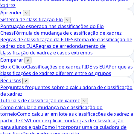
xadrez
Aprender
v
Sistema de classificação Elo
v
Pontuação esperada nas classificações do Elo
Chess
Fórmula de mudança de classificação de xadrez
Regras de classificação da FIDE
Sistema de classificação de
xadrez dos EUA
Regras de arredondamento de
classificação de xadrez e casos extremos
Comparar
v
Elo x Glicko
Classificações de xadrez FIDE vs EUA
Por que as
classificações de xadrez diferem entre os grupos
Recursos
v
Perguntas frequentes sobre a calculadora de classificação
de xadrez
Tutoriais de classificação de xadrez
v
Como calcular a mudança na classificação do
torneio
Como calcular em lote as classificações de xadrez a
partir de CSV
Como explicar mudanças de classificação
para alunos e pais
Como incorporar uma calculadora de
classificação de xadrez em seu site