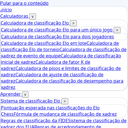
Pular para o conteúdo
Início
Calculadoras
v
Calculadora de classificação Elo
>
Calculadora de classificação Elo para um único jogo
>
Calculadora de classificação Elo para dois jogadores
Calculadora de classificação Elo em lote
Calculadora de
classificação Elo de torneio
Calculadora de classificação de
xadrez de evento de equipe
Calculadora de classificação
inicial de xadrez
Calculadora de fator K de
xadrez
Calculadora de pisos e limites de classificação de
xadrez
Calculadora de ajuste de classificação de
xadrez
Calculadora de classificação de desempenho para
xadrez
Aprender
v
Sistema de classificação Elo
>
Pontuação esperada nas classificações do Elo
Chess
Fórmula de mudança de classificação de xadrez
Regras de classificação da FIDE
Sistema de classificação de
xadrez dos EUA
Regras de arredondamento de