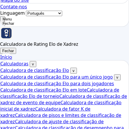
Mapa do site
Contate-nos
Linguagem
Menu
Fechar
Calculadora de Rating Elo de Xadrez
Fechar
Início
Calculadoras
v
Calculadora de classificação Elo
v
Calculadora de classificação Elo para um único jogo
v
Calculadora de classificação Elo para dois jogadores
Calculadora de classificação Elo em lote
Calculadora de
classificação Elo de torneio
Calculadora de classificação de
xadrez de evento de equipe
Calculadora de classificação
inicial de xadrez
Calculadora de fator K de
xadrez
Calculadora de pisos e limites de classificação de
xadrez
Calculadora de ajuste de classificação de
xadrez
Calculadora de classificação de desempenho para