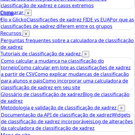
classificação de xadrez e casos extremos
Comparar
Chess
v
Elo x Glicko
Classificações de xadrez FIDE vs EUA
Por que as
tools
classificações de xadrez diferem entre os grupos
Calculadora de Rating Elo de Xadrez
Recursos
v
Perguntas frequentes sobre a calculadora de classificação
de xadrez
Tutoriais de classificação de xadrez
>
Como calcular a mudança na classificação do
torneio
Como calcular em lote as classificações de xadrez
a partir de CSV
Como explicar mudanças de classificação
para alunos e pais
Como incorporar uma calculadora de
classificação de xadrez em seu site
Glossário de classificação de xadrez
Blog de classificação
de xadrez
Metodologia e validação de classificação de xadrez
>
Documentação da API de classificação de xadrez
Widgets
de classificação de xadrez incorporáveis
Log de alterações
da calculadora de classificação de xadrez