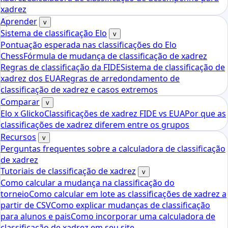
xadrez
Aprender
v
Sistema de classificação Elo
v
Pontuação esperada nas classificações do Elo
Chess
Fórmula de mudança de classificação de xadrez
Regras de classificação da FIDE
Sistema de classificação de
xadrez dos EUA
Regras de arredondamento de
classificação de xadrez e casos extremos
Comparar
v
Elo x Glicko
Classificações de xadrez FIDE vs EUA
Por que as
classificações de xadrez diferem entre os grupos
Recursos
v
Perguntas frequentes sobre a calculadora de classificação
de xadrez
Tutoriais de classificação de xadrez
v
Como calcular a mudança na classificação do
torneio
Como calcular em lote as classificações de xadrez a
partir de CSV
Como explicar mudanças de classificação
para alunos e pais
Como incorporar uma calculadora de
classificação de xadrez em seu site