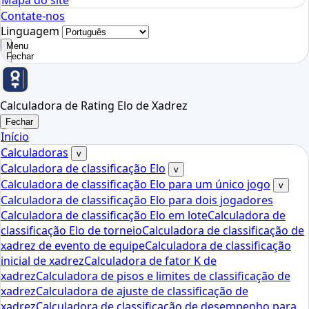
Mapa do site
Contate-nos
Linguagem
Menu
Fechar
Calculadora de Rating Elo de Xadrez
Fechar
Início
Calculadoras
v
Calculadora de classificação Elo
v
Calculadora de classificação Elo para um único jogo
v
Calculadora de classificação Elo para dois jogadores
Calculadora de classificação Elo em lote
Calculadora de
classificação Elo de torneio
Calculadora de classificação de
xadrez de evento de equipe
Calculadora de classificação
inicial de xadrez
Calculadora de fator K de
xadrez
Calculadora de pisos e limites de classificação de
xadrez
Calculadora de ajuste de classificação de
xadrez
Calculadora de classificação de desempenho para