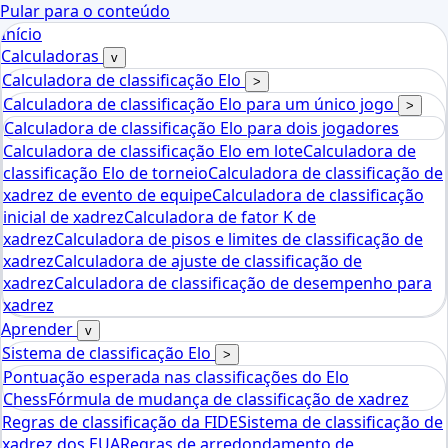
Pular para o conteúdo
Início
Calculadoras
v
Calculadora de classificação Elo
>
Calculadora de classificação Elo para um único jogo
>
Calculadora de classificação Elo para dois jogadores
Calculadora de classificação Elo em lote
Calculadora de
classificação Elo de torneio
Calculadora de classificação de
xadrez de evento de equipe
Calculadora de classificação
inicial de xadrez
Calculadora de fator K de
xadrez
Calculadora de pisos e limites de classificação de
xadrez
Calculadora de ajuste de classificação de
xadrez
Calculadora de classificação de desempenho para
xadrez
Aprender
v
Sistema de classificação Elo
>
Pontuação esperada nas classificações do Elo
Chess
Fórmula de mudança de classificação de xadrez
Regras de classificação da FIDE
Sistema de classificação de
xadrez dos EUA
Regras de arredondamento de