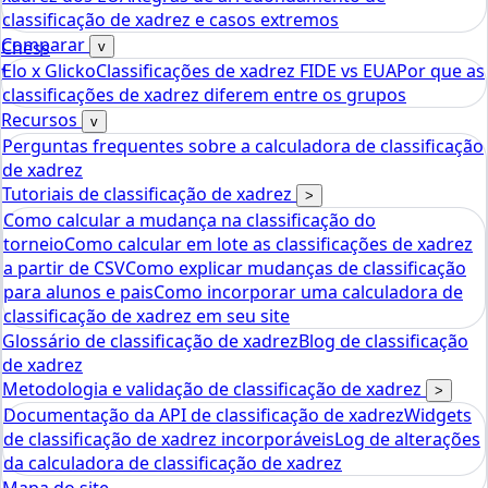
classificação de xadrez e casos extremos
Comparar
Chess
v
Elo x Glicko
Classificações de xadrez FIDE vs EUA
Por que as
tools
classificações de xadrez diferem entre os grupos
Calculadora de Rating Elo de Xadrez
Recursos
v
Perguntas frequentes sobre a calculadora de classificação
de xadrez
Tutoriais de classificação de xadrez
>
Como calcular a mudança na classificação do
torneio
Como calcular em lote as classificações de xadrez
a partir de CSV
Como explicar mudanças de classificação
para alunos e pais
Como incorporar uma calculadora de
classificação de xadrez em seu site
Glossário de classificação de xadrez
Blog de classificação
de xadrez
Metodologia e validação de classificação de xadrez
>
Documentação da API de classificação de xadrez
Widgets
de classificação de xadrez incorporáveis
Log de alterações
da calculadora de classificação de xadrez