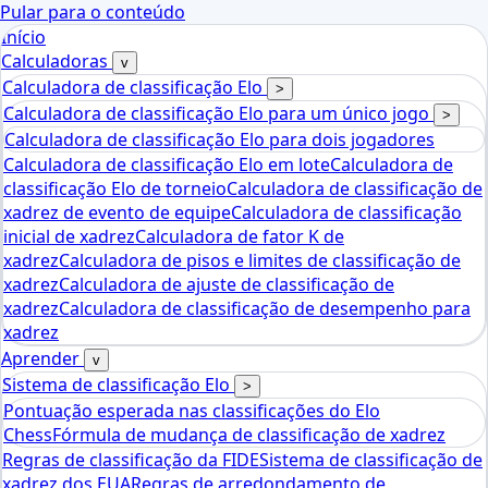
Pular para o conteúdo
Início
Calculadoras
v
Calculadora de classificação Elo
>
Calculadora de classificação Elo para um único jogo
>
Calculadora de classificação Elo para dois jogadores
Calculadora de classificação Elo em lote
Calculadora de
classificação Elo de torneio
Calculadora de classificação de
xadrez de evento de equipe
Calculadora de classificação
inicial de xadrez
Calculadora de fator K de
xadrez
Calculadora de pisos e limites de classificação de
xadrez
Calculadora de ajuste de classificação de
xadrez
Calculadora de classificação de desempenho para
xadrez
Aprender
v
Sistema de classificação Elo
>
Pontuação esperada nas classificações do Elo
Chess
Fórmula de mudança de classificação de xadrez
Regras de classificação da FIDE
Sistema de classificação de
xadrez dos EUA
Regras de arredondamento de