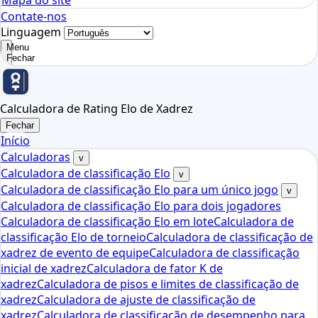
Mapa do site
Contate-nos
Linguagem
Menu
Fechar
Calculadora de Rating Elo de Xadrez
Fechar
Início
Calculadoras
v
Calculadora de classificação Elo
v
Calculadora de classificação Elo para um único jogo
v
Calculadora de classificação Elo para dois jogadores
Calculadora de classificação Elo em lote
Calculadora de
classificação Elo de torneio
Calculadora de classificação de
xadrez de evento de equipe
Calculadora de classificação
inicial de xadrez
Calculadora de fator K de
xadrez
Calculadora de pisos e limites de classificação de
xadrez
Calculadora de ajuste de classificação de
xadrez
Calculadora de classificação de desempenho para