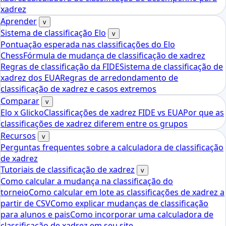
xadrez
Aprender
v
Sistema de classificação Elo
v
Pontuação esperada nas classificações do Elo
Chess
Fórmula de mudança de classificação de xadrez
Regras de classificação da FIDE
Sistema de classificação de
xadrez dos EUA
Regras de arredondamento de
classificação de xadrez e casos extremos
Comparar
v
Elo x Glicko
Classificações de xadrez FIDE vs EUA
Por que as
classificações de xadrez diferem entre os grupos
Recursos
v
Perguntas frequentes sobre a calculadora de classificação
de xadrez
Tutoriais de classificação de xadrez
v
Como calcular a mudança na classificação do
torneio
Como calcular em lote as classificações de xadrez a
partir de CSV
Como explicar mudanças de classificação
para alunos e pais
Como incorporar uma calculadora de
classificação de xadrez em seu site