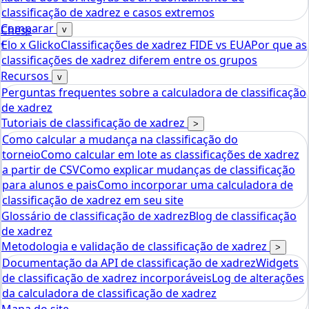
classificação de xadrez e casos extremos
Comparar
Chess
v
Elo x Glicko
Classificações de xadrez FIDE vs EUA
Por que as
tools
classificações de xadrez diferem entre os grupos
Calculadora de Rating Elo de Xadrez
Recursos
v
Perguntas frequentes sobre a calculadora de classificação
de xadrez
Tutoriais de classificação de xadrez
>
Como calcular a mudança na classificação do
torneio
Como calcular em lote as classificações de xadrez
a partir de CSV
Como explicar mudanças de classificação
para alunos e pais
Como incorporar uma calculadora de
classificação de xadrez em seu site
Glossário de classificação de xadrez
Blog de classificação
de xadrez
Metodologia e validação de classificação de xadrez
>
Documentação da API de classificação de xadrez
Widgets
de classificação de xadrez incorporáveis
Log de alterações
da calculadora de classificação de xadrez