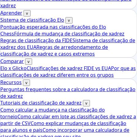
xadrez
Aprender
v
Sistema de classificação Elo
v
Pontuação esperada nas classificações do Elo
Chess
Fórmula de mudança de classificação de xadrez
Regras de classificação da FIDE
Sistema de classificação de
xadrez dos EUA
Regras de arredondamento de
classificação de xadrez e casos extremos
Comparar
v
Elo x Glicko
Classificações de xadrez FIDE vs EUA
Por que as
classificações de xadrez diferem entre os grupos
Recursos
v
Perguntas frequentes sobre a calculadora de classificação
de xadrez
Tutoriais de classificação de xadrez
v
Como calcular a mudança na classificação do
torneio
Como calcular em lote as classificações de xadrez a
partir de CSV
Como explicar mudanças de classificação
para alunos e pais
Como incorporar uma calculadora de
classificação de xadrez em seu site