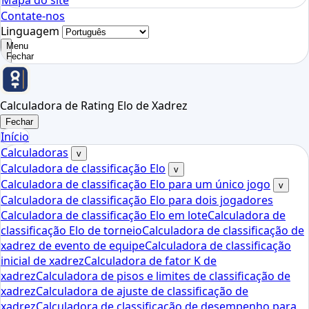
Mapa do site
Contate-nos
Linguagem
Menu
Fechar
Calculadora de Rating Elo de Xadrez
Fechar
Início
Calculadoras
v
Calculadora de classificação Elo
v
Calculadora de classificação Elo para um único jogo
v
Calculadora de classificação Elo para dois jogadores
Calculadora de classificação Elo em lote
Calculadora de
classificação Elo de torneio
Calculadora de classificação de
xadrez de evento de equipe
Calculadora de classificação
inicial de xadrez
Calculadora de fator K de
xadrez
Calculadora de pisos e limites de classificação de
xadrez
Calculadora de ajuste de classificação de
xadrez
Calculadora de classificação de desempenho para