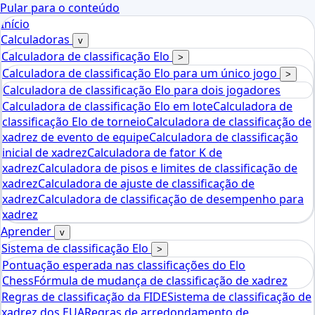
Pular para o conteúdo
Início
Calculadoras
v
Calculadora de classificação Elo
>
Calculadora de classificação Elo para um único jogo
>
Calculadora de classificação Elo para dois jogadores
Calculadora de classificação Elo em lote
Calculadora de
classificação Elo de torneio
Calculadora de classificação de
xadrez de evento de equipe
Calculadora de classificação
inicial de xadrez
Calculadora de fator K de
xadrez
Calculadora de pisos e limites de classificação de
xadrez
Calculadora de ajuste de classificação de
xadrez
Calculadora de classificação de desempenho para
xadrez
Aprender
v
Sistema de classificação Elo
>
Pontuação esperada nas classificações do Elo
Chess
Fórmula de mudança de classificação de xadrez
Regras de classificação da FIDE
Sistema de classificação de
xadrez dos EUA
Regras de arredondamento de