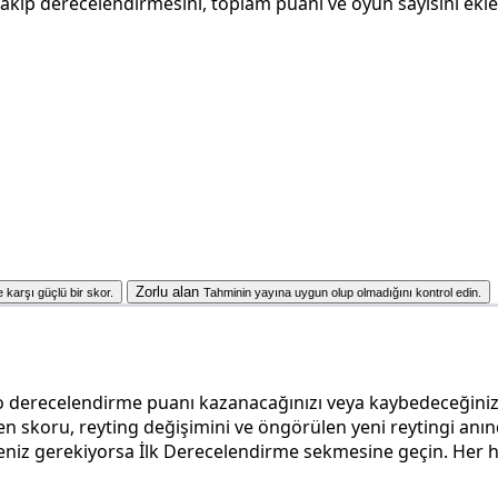
akip derecelendirmesini, toplam puanı ve oyun sayısını ekle
Zorlu alan
e karşı güçlü bir skor.
Tahminin yayına uygun olup olmadığını kontrol edin.
erecelendirme puanı kazanacağınızı veya kaybedeceğinizi hes
en skoru, reyting değişimini ve öngörülen yeni reytingi an
niz gerekiyorsa İlk Derecelendirme sekmesine geçin. Her he