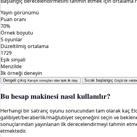
Başlangıç ​​derecelendirmesini tahmin etmek için ortalama r
Yayın görünümü
Puan oranı
70%
Örnek boyutu
5 oyunlar
Düzeltilmiş ortalama
1729
Eşik sinyali
Menzilde
İlk örneği deneyin
Dengeli çıkış
Sıcak başlangıç
Karışık sonuçları olan tipik ilk olay.
Güçlü bir rakib
Bu hesap makinesi nasıl kullanılır?
Herhangi bir satranç oyunu sonucundan tam olarak kaç Elo d
galibiyet/beraberlik/mağlubiyet seçeneğini seçin ve beklen
sonuçlarından yayınlanan ilk derecelendirmeyi tahmin etme
etmektedir.