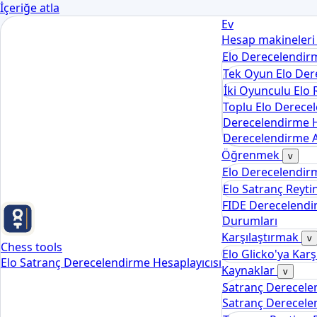
İçeriğe atla
Ev
Hesap makineler
Elo Derecelendir
Tek Oyun Elo Der
İki Oyunculu Elo 
Toplu Elo Derecel
Derecelendirme H
Derecelendirme A
Öğrenmek
v
Elo Derecelendir
Elo Satranç Reyti
FIDE Derecelendir
Durumları
Karşılaştırmak
v
Chess tools
Elo Glicko'ya Karş
Elo Satranç Derecelendirme Hesaplayıcısı
Kaynaklar
v
Satranç Derecele
Satranç Derecele