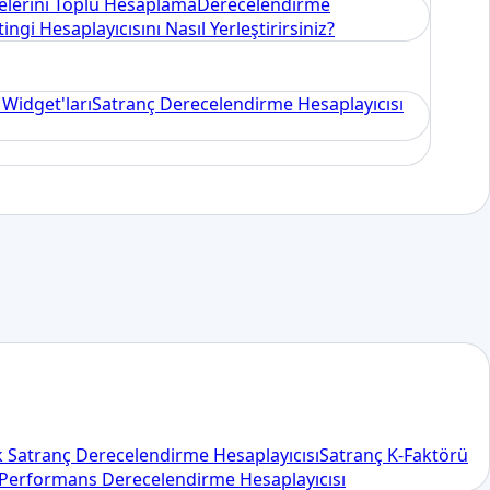
elerini Toplu Hesaplama
Derecelendirme
ngi Hesaplayıcısını Nasıl Yerleştirirsiniz?
 Widget'ları
Satranç Derecelendirme Hesaplayıcısı
lk Satranç Derecelendirme Hesaplayıcısı
Satranç K-Faktörü
n Performans Derecelendirme Hesaplayıcısı