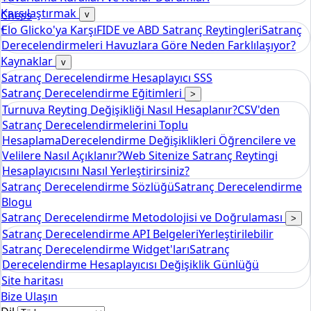
Karşılaştırmak
Chess
v
Elo Glicko'ya Karşı
FIDE ve ABD Satranç Reytingleri
Satranç
tools
Derecelendirmeleri Havuzlara Göre Neden Farklılaşıyor?
Elo Satranç Derecelendirme Hesaplayıcısı
Kaynaklar
v
Satranç Derecelendirme Hesaplayıcı SSS
Satranç Derecelendirme Eğitimleri
>
Turnuva Reyting Değişikliği Nasıl Hesaplanır?
CSV'den
Satranç Derecelendirmelerini Toplu
Hesaplama
Derecelendirme Değişiklikleri Öğrencilere ve
Velilere Nasıl Açıklanır?
Web Sitenize Satranç Reytingi
Hesaplayıcısını Nasıl Yerleştirirsiniz?
Satranç Derecelendirme Sözlüğü
Satranç Derecelendirme
Blogu
Satranç Derecelendirme Metodolojisi ve Doğrulaması
>
Satranç Derecelendirme API Belgeleri
Yerleştirilebilir
Satranç Derecelendirme Widget'ları
Satranç
Derecelendirme Hesaplayıcısı Değişiklik Günlüğü
Site haritası
Bize Ulaşın