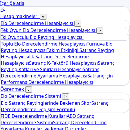
İçeriğe atla
Ev
Hesap makineleri
v
Elo Derecelendirme Hesaplayıcısı
>
Tek Oyun Elo Derecelendirme Hesaplayıcısı
>
İki Oyunculu Elo Reyting Hesaplayıcısı
Toplu Elo Derecelendirme Hesaplayıcısı
Turnuva Elo
Reyting Hesaplayıcısı
Takım Etkinliği Satranç Reyting
Hesaplayıcısı
İlk Satranç Derecelendirme
Hesaplayıcısı
Satranç K-Faktörü Hesaplayıcısı
Satranç
Reyting Katları ve Sınırları Hesaplayıcı
Satranç
Derecelendirme Ayarlama Hesaplayıcısı
Satranç için
Performans Derecelendirme Hesaplayıcısı
Öğrenmek
v
Elo Derecelendirme Sistemi
>
Elo Satranç Reytinglerinde Beklenen Skor
Satranç
Derecelendirme Değişim Formülü
FIDE Derecelendirme Kuralları
ABD Satranç
Derecelendirme Sistemi
Satranç Derecelendirme
Yuvarlama Kuralları ve Kenar Durumları