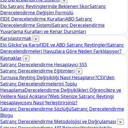
v
Elo Satranç Reytinglerinde Beklenen Skor
Satranç
Derecelendirme Değişim Formülü
FIDE Derecelendirme Kuralları
ABD Satranç
Derecelendirme Sistemi
Satranç Derecelendirme
Yuvarlama Kuralları ve Kenar Durumları
Karşılaştırmak
v
Elo Glicko'ya Karşı
FIDE ve ABD Satranç Reytingleri
Satranç
Derecelendirmeleri Havuzlara Göre Neden Farklılaşıyor?
Kaynaklar
v
Satranç Derecelendirme Hesaplayıcı SSS
Satranç Derecelendirme Eğitimleri
v
Turnuva Reyting Değişikliği Nasıl Hesaplanır?
CSV'den
Satranç Derecelendirmelerini Toplu
Hesaplama
Derecelendirme Değişiklikleri Öğrencilere ve
Velilere Nasıl Açıklanır?
Web Sitenize Satranç Reytingi
Hesaplayıcısını Nasıl Yerleştirirsiniz?
Satranç Derecelendirme Sözlüğü
Satranç Derecelendirme
Blogu
Satranç Derecelendirme Metodolojisi ve Doğrulaması
v