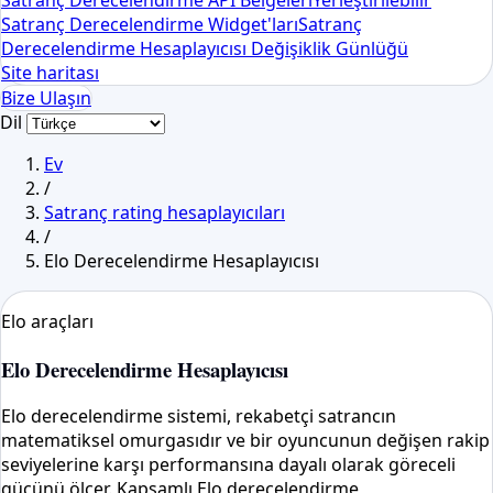
Satranç Derecelendirme API Belgeleri
Yerleştirilebilir
Satranç Derecelendirme Widget'ları
Satranç
Derecelendirme Hesaplayıcısı Değişiklik Günlüğü
Site haritası
Bize Ulaşın
Dil
Ev
/
Satranç rating hesaplayıcıları
/
Elo Derecelendirme Hesaplayıcısı
Elo araçları
Elo Derecelendirme Hesaplayıcısı
Elo derecelendirme sistemi, rekabetçi satrancın
matematiksel omurgasıdır ve bir oyuncunun değişen rakip
seviyelerine karşı performansına dayalı olarak göreceli
gücünü ölçer. Kapsamlı Elo derecelendirme