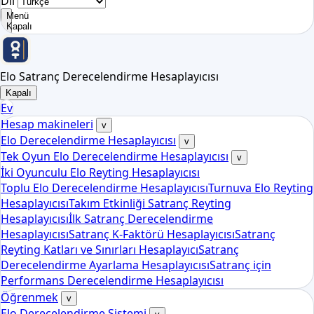
Dil
Menü
Kapalı
Elo Satranç Derecelendirme Hesaplayıcısı
Kapalı
Ev
Hesap makineleri
v
Elo Derecelendirme Hesaplayıcısı
v
Tek Oyun Elo Derecelendirme Hesaplayıcısı
v
İki Oyunculu Elo Reyting Hesaplayıcısı
Toplu Elo Derecelendirme Hesaplayıcısı
Turnuva Elo Reyting
Hesaplayıcısı
Takım Etkinliği Satranç Reyting
Hesaplayıcısı
İlk Satranç Derecelendirme
Hesaplayıcısı
Satranç K-Faktörü Hesaplayıcısı
Satranç
Reyting Katları ve Sınırları Hesaplayıcı
Satranç
Derecelendirme Ayarlama Hesaplayıcısı
Satranç için
Performans Derecelendirme Hesaplayıcısı
Öğrenmek
v
Elo Derecelendirme Sistemi