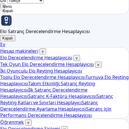
Dil
Menü
Kapalı
Elo Satranç Derecelendirme Hesaplayıcısı
Kapalı
Ev
Hesap makineleri
v
Elo Derecelendirme Hesaplayıcısı
v
Tek Oyun Elo Derecelendirme Hesaplayıcısı
v
İki Oyunculu Elo Reyting Hesaplayıcısı
Toplu Elo Derecelendirme Hesaplayıcısı
Turnuva Elo Reyting
Hesaplayıcısı
Takım Etkinliği Satranç Reyting
Hesaplayıcısı
İlk Satranç Derecelendirme
Hesaplayıcısı
Satranç K-Faktörü Hesaplayıcısı
Satranç
Reyting Katları ve Sınırları Hesaplayıcı
Satranç
Derecelendirme Ayarlama Hesaplayıcısı
Satranç için
Performans Derecelendirme Hesaplayıcısı
Öğrenmek
v
Elo Derecelendirme Sistemi