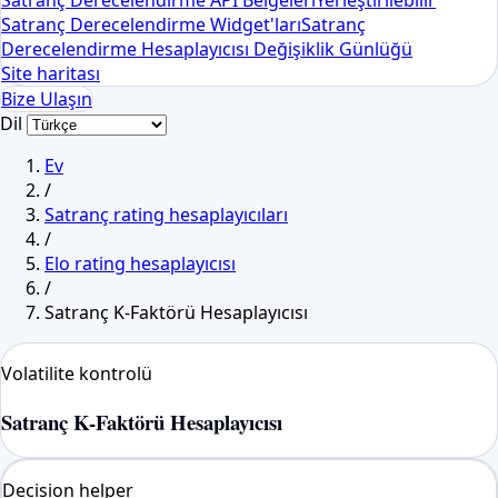
Satranç Derecelendirme API Belgeleri
Yerleştirilebilir
Satranç Derecelendirme Widget'ları
Satranç
Derecelendirme Hesaplayıcısı Değişiklik Günlüğü
Site haritası
Bize Ulaşın
Dil
Ev
/
Satranç rating hesaplayıcıları
/
Elo rating hesaplayıcısı
/
Satranç K-Faktörü Hesaplayıcısı
Volatilite kontrolü
Satranç K-Faktörü Hesaplayıcısı
Decision helper