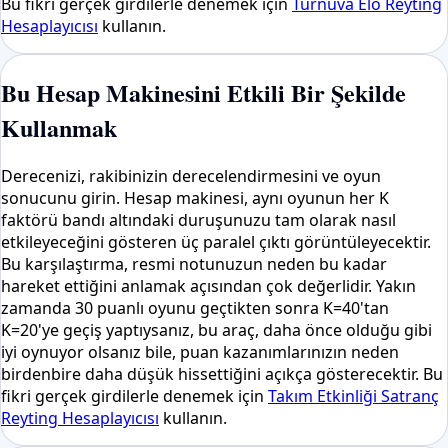
Bu fikri gerçek girdilerle denemek için
Turnuva Elo Reyting
Hesaplayıcısı
kullanın.
Bu Hesap Makinesini Etkili Bir Şekilde
Kullanmak
Derecenizi, rakibinizin derecelendirmesini ve oyun
sonucunu girin. Hesap makinesi, aynı oyunun her K
faktörü bandı altındaki duruşunuzu tam olarak nasıl
etkileyeceğini gösteren üç paralel çıktı görüntüleyecektir.
Bu karşılaştırma, resmi notunuzun neden bu kadar
hareket ettiğini anlamak açısından çok değerlidir. Yakın
zamanda 30 puanlı oyunu geçtikten sonra K=40'tan
K=20'ye geçiş yaptıysanız, bu araç, daha önce olduğu gibi
iyi oynuyor olsanız bile, puan kazanımlarınızın neden
birdenbire daha düşük hissettiğini açıkça gösterecektir. Bu
fikri gerçek girdilerle denemek için
Takım Etkinliği Satranç
Reyting Hesaplayıcısı
kullanın.