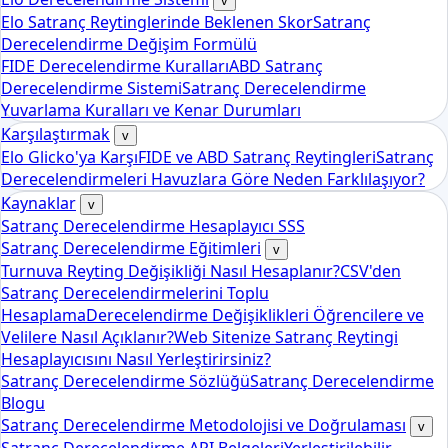
v
Elo Satranç Reytinglerinde Beklenen Skor
Satranç
Derecelendirme Değişim Formülü
FIDE Derecelendirme Kuralları
ABD Satranç
Derecelendirme Sistemi
Satranç Derecelendirme
Yuvarlama Kuralları ve Kenar Durumları
Karşılaştırmak
v
Elo Glicko'ya Karşı
FIDE ve ABD Satranç Reytingleri
Satranç
Derecelendirmeleri Havuzlara Göre Neden Farklılaşıyor?
Kaynaklar
v
Satranç Derecelendirme Hesaplayıcı SSS
Satranç Derecelendirme Eğitimleri
v
Turnuva Reyting Değişikliği Nasıl Hesaplanır?
CSV'den
Satranç Derecelendirmelerini Toplu
Hesaplama
Derecelendirme Değişiklikleri Öğrencilere ve
Velilere Nasıl Açıklanır?
Web Sitenize Satranç Reytingi
Hesaplayıcısını Nasıl Yerleştirirsiniz?
Satranç Derecelendirme Sözlüğü
Satranç Derecelendirme
Blogu
Satranç Derecelendirme Metodolojisi ve Doğrulaması
v