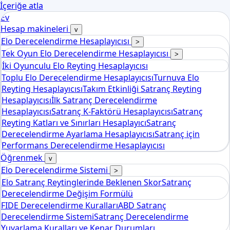
İçeriğe atla
Ev
Hesap makineleri
v
Elo Derecelendirme Hesaplayıcısı
>
Tek Oyun Elo Derecelendirme Hesaplayıcısı
>
İki Oyunculu Elo Reyting Hesaplayıcısı
Toplu Elo Derecelendirme Hesaplayıcısı
Turnuva Elo
Reyting Hesaplayıcısı
Takım Etkinliği Satranç Reyting
Hesaplayıcısı
İlk Satranç Derecelendirme
Hesaplayıcısı
Satranç K-Faktörü Hesaplayıcısı
Satranç
Reyting Katları ve Sınırları Hesaplayıcı
Satranç
Derecelendirme Ayarlama Hesaplayıcısı
Satranç için
Performans Derecelendirme Hesaplayıcısı
Öğrenmek
v
Elo Derecelendirme Sistemi
>
Elo Satranç Reytinglerinde Beklenen Skor
Satranç
Derecelendirme Değişim Formülü
FIDE Derecelendirme Kuralları
ABD Satranç
Derecelendirme Sistemi
Satranç Derecelendirme
Yuvarlama Kuralları ve Kenar Durumları