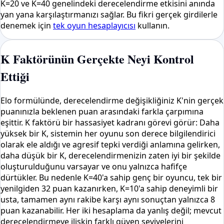
K=20 ve K=40 genelindeki derecelendirme etkisini anında
yan yana karşılaştırmanızı sağlar. Bu fikri gerçek girdilerle
denemek için
tek oyun hesaplayıcısı
kullanın.
K Faktörünün Gerçekte Neyi Kontrol
Ettiği
Elo formülünde, derecelendirme değişikliğiniz K'nin gerçek
puanınızla beklenen puan arasındaki farkla çarpımına
eşittir. K faktörü bir hassasiyet kadranı görevi görür: Daha
yüksek bir K, sistemin her oyunu son derece bilgilendirici
olarak ele aldığı ve agresif tepki verdiği anlamına gelirken,
daha düşük bir K, derecelendirmenizin zaten iyi bir şekilde
oluşturulduğunu varsayar ve onu yalnızca hafifçe
dürtükler. Bu nedenle K=40'a sahip genç bir oyuncu, tek bir
yenilgiden 32 puan kazanırken, K=10'a sahip deneyimli bir
usta, tamamen aynı rakibe karşı aynı sonuçtan yalnızca 8
puan kazanabilir. Her iki hesaplama da yanlış değil; mevcut
derecelendirmeye ilişkin farklı güven seviyelerini