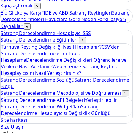
Karşılaştırmak
Chess
v
Elo Glicko'ya Karşı
FIDE ve ABD Satranç Reytingleri
Satranç
tools
Derecelendirmeleri Havuzlara Göre Neden Farklılaşıyor?
Elo Satranç Derecelendirme Hesaplayıcısı
Kaynaklar
v
Satranç Derecelendirme Hesaplayıcı SSS
Satranç Derecelendirme Eğitimleri
>
Turnuva Reyting Değişikliği Nasıl Hesaplanır?
CSV'den
Satranç Derecelendirmelerini Toplu
Hesaplama
Derecelendirme Değişiklikleri Öğrencilere ve
Velilere Nasıl Açıklanır?
Web Sitenize Satranç Reytingi
Hesaplayıcısını Nasıl Yerleştirirsiniz?
Satranç Derecelendirme Sözlüğü
Satranç Derecelendirme
Blogu
Satranç Derecelendirme Metodolojisi ve Doğrulaması
>
Satranç Derecelendirme API Belgeleri
Yerleştirilebilir
Satranç Derecelendirme Widget'ları
Satranç
Derecelendirme Hesaplayıcısı Değişiklik Günlüğü
Site haritası
Bize Ulaşın