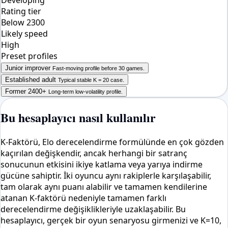
Rating tier
Below 2300
Likely speed
High
Preset profiles
Junior improver
Fast-moving profile before 30 games.
Established adult
Typical stable K = 20 case.
Former 2400+
Long-term low-volatility profile.
Bu hesaplayıcı nasıl kullanılır
K-Faktörü, Elo derecelendirme formülünde en çok gözden
kaçırılan değişkendir, ancak herhangi bir satranç
sonucunun etkisini ikiye katlama veya yarıya indirme
gücüne sahiptir. İki oyuncu aynı rakiplerle karşılaşabilir,
tam olarak aynı puanı alabilir ve tamamen kendilerine
atanan K-faktörü nedeniyle tamamen farklı
derecelendirme değişiklikleriyle uzaklaşabilir. Bu
hesaplayıcı, gerçek bir oyun senaryosu girmenizi ve K=10,