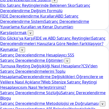
v
Elo Satranç Reytinglerinde Beklenen Skor
Satranç
Derecelendirme Değişim Formülü
FIDE Derecelendirme Kuralları
ABD Satranç
Derecelendirme Sistemi
Satranç Derecelendirme
Yuvarlama Kuralları ve Kenar Durumları
Karşılaştırmak
v
Elo Glicko'ya Karşı
FIDE ve ABD Satranç Reytingleri
Satranç
Derecelendirmeleri Havuzlara Göre Neden Farklılaşıyor?
Kaynaklar
v
Satranç Derecelendirme Hesaplayıcı SSS
Satranç Derecelendirme Eğitimleri
v
Turnuva Reyting Değişikliği Nasıl Hesaplanır?
CSV'den
Satranç Derecelendirmelerini Toplu
Hesaplama
Derecelendirme Değişiklikleri Öğrencilere ve
Velilere Nasıl Açıklanır?
Web Sitenize Satranç Reytingi
Hesaplayıcısını Nasıl Yerleştirirsiniz?
Satranç Derecelendirme Sözlüğü
Satranç Derecelendirme
Blogu
Satranç Derecelendirme Metodolojisi ve Doğrulaması
v