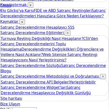
Karşılaştırmak
Chess
v
Elo Glicko'ya Karşı
FIDE ve ABD Satranç Reytingleri
Satranç
tools
Derecelendirmeleri Havuzlara Göre Neden Farklılaşıyor?
Elo Satranç Derecelendirme Hesaplayıcısı
Kaynaklar
v
Satranç Derecelendirme Hesaplayıcı SSS
Satranç Derecelendirme Eğitimleri
>
Turnuva Reyting Değişikliği Nasıl Hesaplanır?
CSV'den
Satranç Derecelendirmelerini Toplu
Hesaplama
Derecelendirme Değişiklikleri Öğrencilere ve
Velilere Nasıl Açıklanır?
Web Sitenize Satranç Reytingi
Hesaplayıcısını Nasıl Yerleştirirsiniz?
Satranç Derecelendirme Sözlüğü
Satranç Derecelendirme
Blogu
Satranç Derecelendirme Metodolojisi ve Doğrulaması
>
Satranç Derecelendirme API Belgeleri
Yerleştirilebilir
Satranç Derecelendirme Widget'ları
Satranç
Derecelendirme Hesaplayıcısı Değişiklik Günlüğü
Site haritası
Bize Ulaşın