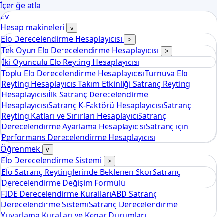
İçeriğe atla
Ev
Hesap makineleri
v
Elo Derecelendirme Hesaplayıcısı
>
Tek Oyun Elo Derecelendirme Hesaplayıcısı
>
İki Oyunculu Elo Reyting Hesaplayıcısı
Toplu Elo Derecelendirme Hesaplayıcısı
Turnuva Elo
Reyting Hesaplayıcısı
Takım Etkinliği Satranç Reyting
Hesaplayıcısı
İlk Satranç Derecelendirme
Hesaplayıcısı
Satranç K-Faktörü Hesaplayıcısı
Satranç
Reyting Katları ve Sınırları Hesaplayıcı
Satranç
Derecelendirme Ayarlama Hesaplayıcısı
Satranç için
Performans Derecelendirme Hesaplayıcısı
Öğrenmek
v
Elo Derecelendirme Sistemi
>
Elo Satranç Reytinglerinde Beklenen Skor
Satranç
Derecelendirme Değişim Formülü
FIDE Derecelendirme Kuralları
ABD Satranç
Derecelendirme Sistemi
Satranç Derecelendirme
Yuvarlama Kuralları ve Kenar Durumları