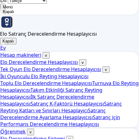
Dil
Menü
Kapalı
Elo Satranç Derecelendirme Hesaplayıcısı
Kapalı
Ev
Hesap makineleri
v
Elo Derecelendirme Hesaplayıcısı
v
Tek Oyun Elo Derecelendirme Hesaplayıcısı
v
İki Oyunculu Elo Reyting Hesaplayıcısı
Toplu Elo Derecelendirme Hesaplayıcısı
Turnuva Elo Reyting
Hesaplayıcısı
Takım Etkinliği Satranç Reyting
Hesaplayıcısı
İlk Satranç Derecelendirme
Hesaplayıcısı
Satranç K-Faktörü Hesaplayıcısı
Satranç
Reyting Katları ve Sınırları Hesaplayıcı
Satranç
Derecelendirme Ayarlama Hesaplayıcısı
Satranç için
Performans Derecelendirme Hesaplayıcısı
Öğrenmek
v
Elo Derecelendirme Sistemi