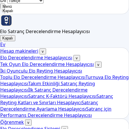
Dil
Menü
Kapalı
Elo Satranç Derecelendirme Hesaplayıcısı
Kapalı
Ev
Hesap makineleri
v
Elo Derecelendirme Hesaplayıcısı
v
Tek Oyun Elo Derecelendirme Hesaplayıcısı
v
İki Oyunculu Elo Reyting Hesaplayıcısı
Toplu Elo Derecelendirme Hesaplayıcısı
Turnuva Elo Reyting
Hesaplayıcısı
Takım Etkinliği Satranç Reyting
Hesaplayıcısı
İlk Satranç Derecelendirme
Hesaplayıcısı
Satranç K-Faktörü Hesaplayıcısı
Satranç
Reyting Katları ve Sınırları Hesaplayıcı
Satranç
Derecelendirme Ayarlama Hesaplayıcısı
Satranç için
Performans Derecelendirme Hesaplayıcısı
Öğrenmek
v
Elo Derecelendirme Sistemi