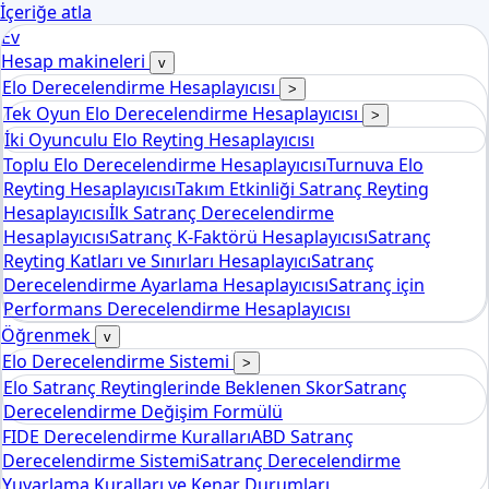
İçeriğe atla
Ev
Hesap makineleri
v
Elo Derecelendirme Hesaplayıcısı
>
Tek Oyun Elo Derecelendirme Hesaplayıcısı
>
İki Oyunculu Elo Reyting Hesaplayıcısı
Toplu Elo Derecelendirme Hesaplayıcısı
Turnuva Elo
Reyting Hesaplayıcısı
Takım Etkinliği Satranç Reyting
Hesaplayıcısı
İlk Satranç Derecelendirme
Hesaplayıcısı
Satranç K-Faktörü Hesaplayıcısı
Satranç
Reyting Katları ve Sınırları Hesaplayıcı
Satranç
Derecelendirme Ayarlama Hesaplayıcısı
Satranç için
Performans Derecelendirme Hesaplayıcısı
Öğrenmek
v
Elo Derecelendirme Sistemi
>
Elo Satranç Reytinglerinde Beklenen Skor
Satranç
Derecelendirme Değişim Formülü
FIDE Derecelendirme Kuralları
ABD Satranç
Derecelendirme Sistemi
Satranç Derecelendirme
Yuvarlama Kuralları ve Kenar Durumları