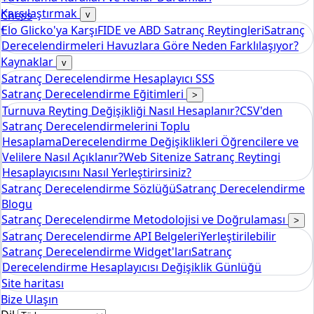
Karşılaştırmak
Chess
v
Elo Glicko'ya Karşı
FIDE ve ABD Satranç Reytingleri
Satranç
tools
Derecelendirmeleri Havuzlara Göre Neden Farklılaşıyor?
Elo Satranç Derecelendirme Hesaplayıcısı
Kaynaklar
v
Satranç Derecelendirme Hesaplayıcı SSS
Satranç Derecelendirme Eğitimleri
>
Turnuva Reyting Değişikliği Nasıl Hesaplanır?
CSV'den
Satranç Derecelendirmelerini Toplu
Hesaplama
Derecelendirme Değişiklikleri Öğrencilere ve
Velilere Nasıl Açıklanır?
Web Sitenize Satranç Reytingi
Hesaplayıcısını Nasıl Yerleştirirsiniz?
Satranç Derecelendirme Sözlüğü
Satranç Derecelendirme
Blogu
Satranç Derecelendirme Metodolojisi ve Doğrulaması
>
Satranç Derecelendirme API Belgeleri
Yerleştirilebilir
Satranç Derecelendirme Widget'ları
Satranç
Derecelendirme Hesaplayıcısı Değişiklik Günlüğü
Site haritası
Bize Ulaşın