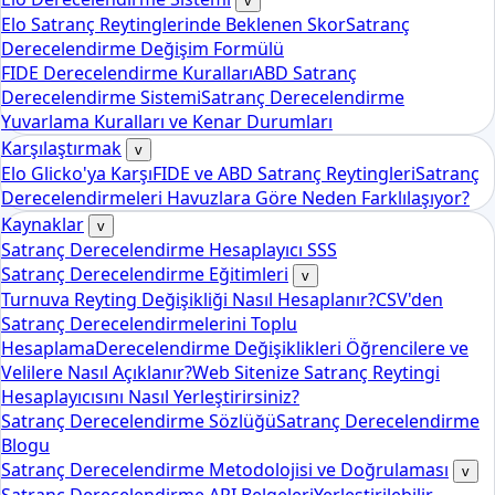
v
Elo Satranç Reytinglerinde Beklenen Skor
Satranç
Derecelendirme Değişim Formülü
FIDE Derecelendirme Kuralları
ABD Satranç
Derecelendirme Sistemi
Satranç Derecelendirme
Yuvarlama Kuralları ve Kenar Durumları
Karşılaştırmak
v
Elo Glicko'ya Karşı
FIDE ve ABD Satranç Reytingleri
Satranç
Derecelendirmeleri Havuzlara Göre Neden Farklılaşıyor?
Kaynaklar
v
Satranç Derecelendirme Hesaplayıcı SSS
Satranç Derecelendirme Eğitimleri
v
Turnuva Reyting Değişikliği Nasıl Hesaplanır?
CSV'den
Satranç Derecelendirmelerini Toplu
Hesaplama
Derecelendirme Değişiklikleri Öğrencilere ve
Velilere Nasıl Açıklanır?
Web Sitenize Satranç Reytingi
Hesaplayıcısını Nasıl Yerleştirirsiniz?
Satranç Derecelendirme Sözlüğü
Satranç Derecelendirme
Blogu
Satranç Derecelendirme Metodolojisi ve Doğrulaması
v