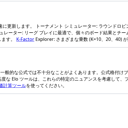
速に更新します。 トーナメント シミュレーター: ラウンドロ
ュレーター: リーグ プレイに最適で、個々のボード結果とチー
します。
K-Factor
Explorer: さまざまな乗数 (K=10、2
な一般的な公式では不十分なことがよくあります。公式格付け
度な Elo ツールは、これらの特定のニュアンスを考慮して
評価計算ツール
を使ってください。