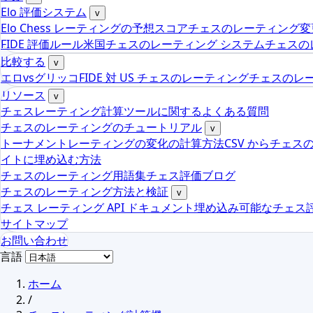
Elo 評価システム
v
Elo Chess レーティングの予想スコア
チェスのレーティング変
FIDE 評価ルール
米国チェスのレーティング システム
チェスの
比較する
v
エロvsグリッコ
FIDE 対 US チェスのレーティング
チェスのレ
リソース
v
チェスレーティング計算ツールに関するよくある質問
チェスのレーティングのチュートリアル
v
トーナメントレーティングの変化の計算方法
CSV からチェ
イトに埋め込む方法
チェスのレーティング用語集
チェス評価ブログ
チェスのレーティング方法と検証
v
チェス レーティング API ドキュメント
埋め込み可能なチェス
サイトマップ
お問い合わせ
言語
ホーム
/