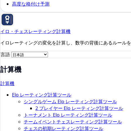
高度な格付け予測
イロ・チェスレーティング計算機
イロレーティングの変化を計算し、数学の背後にあるルール
言語
計算機
計算機
Elo レーティング計算ツール
シングルゲーム Elo レーティング計算ツール
2 プレイヤー Elo レーティング計算ツール
トーナメント Elo レーティング計算ツール
チームイベントチェスレーティング計算ツール
チェスの初期レーティング計算ツール