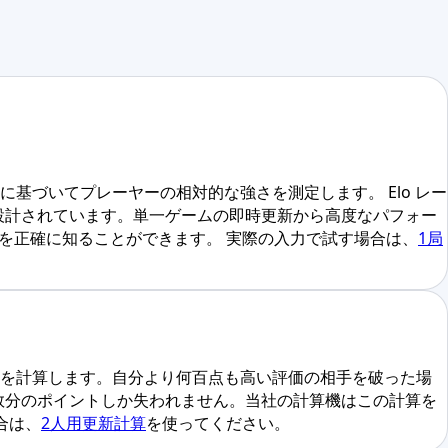
基づいてプレーヤーの相対的な強さを測定します。 Elo レー
設計されています。単一ゲームの即時更新から高度なパフォー
かを正確に知ることができます。 実際の入力で試す場合は、
1局
更を計算します。自分より何百点も高い評価の相手を破った場
数分のポイントしか失われません。当社の計算機はこの計算を
合は、
2人用更新計算
を使ってください。