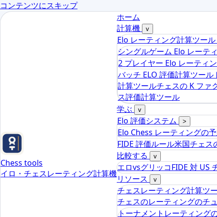
コンテンツにスキップ
ホーム
計算機
v
Elo レーティング計算ツー
シングルゲーム Elo レー
2 プレイヤー Elo レーテ
バッチ ELO 評価計算ツール
計算ツール
チェスの K フ
ス評価計算ツール
学ぶ
v
Elo 評価システム
>
Elo Chess レーティング
FIDE 評価ルール
米国チェス
比較する
v
Chess tools
エロvsグリッコ
FIDE 対 
イロ・チェスレーティング計算機
リソース
v
チェスレーティング計算ツ
チェスのレーティングのチ
トーナメントレーティング