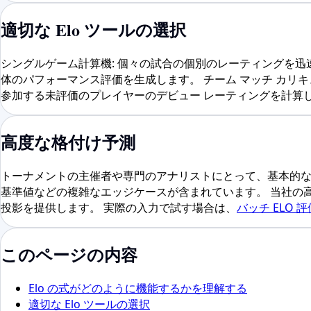
適切な Elo ツールの選択
シングルゲーム計算機: 個々の試合の個別のレーティングを迅
体のパフォーマンス評価を生成します。 チーム マッチ カリキ
参加する未評価のプレイヤーのデビュー レーティングを計算
高度な格付け予測
トーナメントの主催者や専門のアナリストにとって、基本的
基準値などの複雑なエッジケースが含まれています。 当社の高
投影を提供します。 実際の入力で試す場合は、
バッチ ELO 
このページの内容
Elo の式がどのように機能するかを理解する
適切な Elo ツールの選択