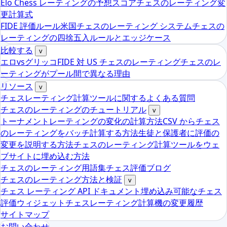
Elo Chess レーティングの予想スコア
チェスのレーティング変
更計算式
FIDE 評価ルール
米国チェスのレーティング システム
チェスの
レーティングの四捨五入ルールとエッジケース
比較する
v
エロvsグリッコ
FIDE 対 US チェスのレーティング
チェスのレ
ーティングがプール間で異なる理由
リソース
v
チェスレーティング計算ツールに関するよくある質問
チェスのレーティングのチュートリアル
v
トーナメントレーティングの変化の計算方法
CSV からチェス
のレーティングをバッチ計算する方法
生徒と保護者に評価の
変更を説明する方法
チェスのレーティング計算ツールをウェ
ブサイトに埋め込む方法
チェスのレーティング用語集
チェス評価ブログ
チェスのレーティング方法と検証
v
チェス レーティング API ドキュメント
埋め込み可能なチェス
評価ウィジェット
チェスレーティング計算機の変更履歴
サイトマップ
お問い合わせ