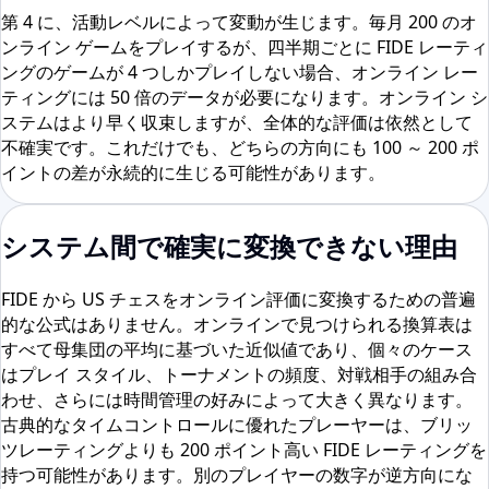
第 4 に、活動レベルによって変動が生じます。毎月 200 のオ
ンライン ゲームをプレイするが、四半期ごとに FIDE レーティ
ングのゲームが 4 つしかプレイしない場合、オンライン レー
ティングには 50 倍のデータが必要になります。オンライン シ
ステムはより早く収束しますが、全体的な評価は依然として
不確実です。これだけでも、どちらの方向にも 100 ～ 200 ポ
イントの差が永続的に生じる可能性があります。
システム間で確実に変換できない理由
FIDE から US チェスをオンライン評価に変換するための普遍
的な公式はありません。オンラインで見つけられる換算表は
すべて母集団の平均に基づいた近似値であり、個々のケース
はプレイ スタイル、トーナメントの頻度、対戦相手の組み合
わせ、さらには時間管理の好みによって大きく異なります。
古典的なタイムコントロールに優れたプレーヤーは、ブリッ
ツレーティングよりも 200 ポイント高い FIDE レーティングを
持つ可能性があります。別のプレイヤーの数字が逆方向にな