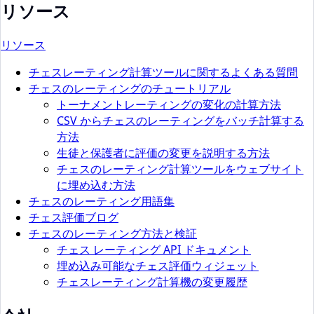
リソース
リソース
チェスレーティング計算ツールに関するよくある質問
チェスのレーティングのチュートリアル
トーナメントレーティングの変化の計算方法
CSV からチェスのレーティングをバッチ計算する
方法
生徒と保護者に評価の変更を説明する方法
チェスのレーティング計算ツールをウェブサイト
に埋め込む方法
チェスのレーティング用語集
チェス評価ブログ
チェスのレーティング方法と検証
チェス レーティング API ドキュメント
埋め込み可能なチェス評価ウィジェット
チェスレーティング計算機の変更履歴