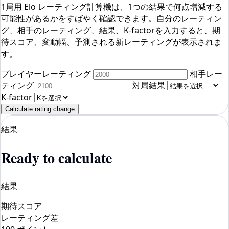
1局用 Elo レーティング計算機は、1つの結果で何点増減する
可能性があるかをすばやく確認できます。自分のレーティン
グ、相手のレーティング、結果、K-factorを入力すると、期
待スコア、変動幅、予測される新レーティングが表示されま
す。
プレイヤーレーティング
相手レー
ティング
対局結果
K-factor
Calculate rating change
結果
Ready to calculate
結果
期待スコア
レーティング差