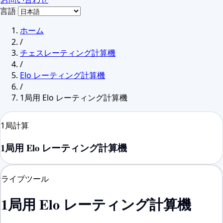
言語
ホーム
/
チェスレーティング計算機
/
Elo レーティング計算機
/
1局用 Elo レーティング計算機
1局計算
1局用 Elo レーティング計算機
ライブツール
1局用 Elo レーティング計算機