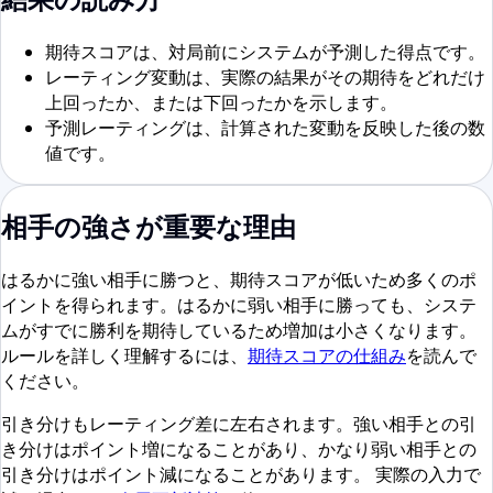
期待スコアは、対局前にシステムが予測した得点です。
レーティング変動は、実際の結果がその期待をどれだけ
上回ったか、または下回ったかを示します。
予測レーティングは、計算された変動を反映した後の数
値です。
相手の強さが重要な理由
はるかに強い相手に勝つと、期待スコアが低いため多くのポ
イントを得られます。はるかに弱い相手に勝っても、システ
ムがすでに勝利を期待しているため増加は小さくなります。
ルールを詳しく理解するには、
期待スコアの仕組み
を読んで
ください。
引き分けもレーティング差に左右されます。強い相手との引
き分けはポイント増になることがあり、かなり弱い相手との
引き分けはポイント減になることがあります。 実際の入力で