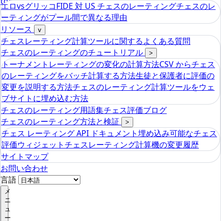
tools
エロvsグリッコ
FIDE 対 US チェスのレーティング
チェスのレ
イロ・チェスレーティング計算機
ーティングがプール間で異なる理由
リソース
v
チェスレーティング計算ツールに関するよくある質問
チェスのレーティングのチュートリアル
>
トーナメントレーティングの変化の計算方法
CSV からチェス
のレーティングをバッチ計算する方法
生徒と保護者に評価の
変更を説明する方法
チェスのレーティング計算ツールをウェ
ブサイトに埋め込む方法
チェスのレーティング用語集
チェス評価ブログ
チェスのレーティング方法と検証
>
チェス レーティング API ドキュメント
埋め込み可能なチェス
評価ウィジェット
チェスレーティング計算機の変更履歴
サイトマップ
お問い合わせ
言語
メ
ニ
ュ
ー