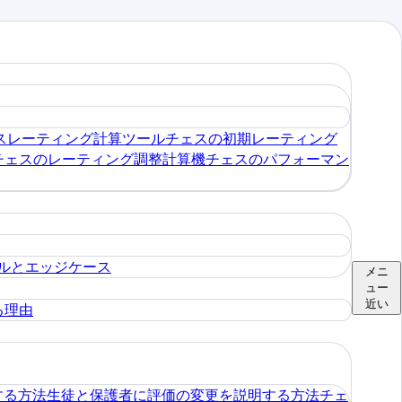
スレーティング計算ツール
チェスの初期レーティング
チェスのレーティング調整計算機
チェスのパフォーマン
ルとエッジケース
メニ
ュー
近い
る理由
する方法
生徒と保護者に評価の変更を説明する方法
チェ