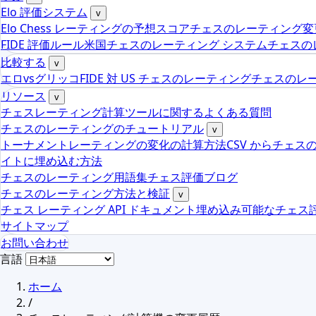
Elo 評価システム
v
Elo Chess レーティングの予想スコア
チェスのレーティング変
FIDE 評価ルール
米国チェスのレーティング システム
チェスの
比較する
v
エロvsグリッコ
FIDE 対 US チェスのレーティング
チェスのレ
リソース
v
チェスレーティング計算ツールに関するよくある質問
チェスのレーティングのチュートリアル
v
トーナメントレーティングの変化の計算方法
CSV からチェ
イトに埋め込む方法
チェスのレーティング用語集
チェス評価ブログ
チェスのレーティング方法と検証
v
チェス レーティング API ドキュメント
埋め込み可能なチェス
サイトマップ
お問い合わせ
言語
ホーム
/