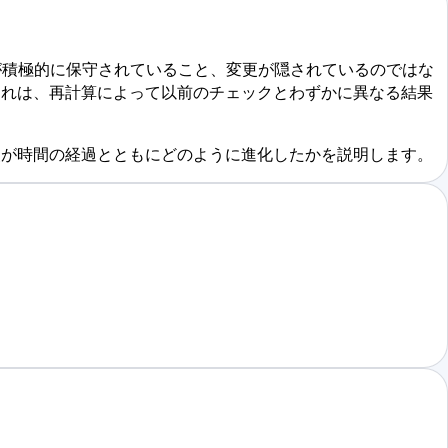
が積極的に保守されていること、変更が隠されているのではな
これは、再計算によって以前のチェックとわずかに異なる結果
装が時間の経過とともにどのように進化したかを説明します。