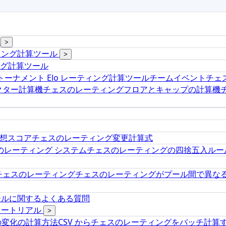
ル
>
ティング計算ツール
>
ィング計算ツール
トーナメント Elo レーティング計算ツール
チームイベントチェ
ァクター計算機
チェスのレーティングフロアとキャップの計算機
の予想スコア
チェスのレーティング変更計算式
のレーティング システム
チェスのレーティングの四捨五入ルー
US チェスのレーティング
チェスのレーティングがプール間で異な
ールに関するよくある質問
ュートリアル
>
の変化の計算方法
CSV からチェスのレーティングをバッチ計算