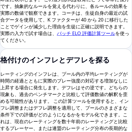
です。抽象的なルールを覚える代わりに、各ルールの効果を
実際の数値で観察できます。コーチは、生徒自身の最近の試
合データを使用して、K ファクターが 40 から 20 に移行した
ことでゲインが減少した理由を生徒に正確に説明できます。
実際の入力で試す場合は、
バッチ ELO 評価計算ツール
を使っ
てください。
格付けのインフレとデフレを探る
レーティングのインフレは、プール内の平均レーティングが
時間の経過とともに実際のプレー強度の対応する増加なしに
上昇する場合に発生します。デフレはその逆です。どちらの
現象も、過去のベンチマークと比較して評価数値の解釈を歪
める可能性があります。 この計算ツールを使用すると、イン
フレ調整またはデフレ調整を適用して、プールのさまざまな
条件下での評価がどのようになるかをモデル化できます。こ
れは、現在のレーティングを数十年前のレーティングと比較
するプレーヤー、または連盟のレーティング分布の長期的な