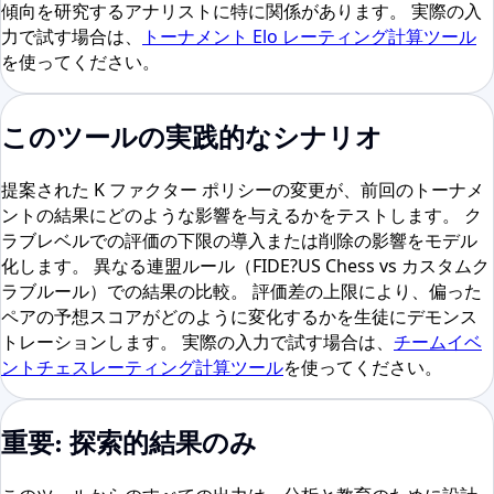
傾向を研究するアナリストに特に関係があります。 実際の入
力で試す場合は、
トーナメント Elo レーティング計算ツール
を使ってください。
このツールの実践的なシナリオ
提案された K ファクター ポリシーの変更が、前回のトーナメ
ントの結果にどのような影響を与えるかをテストします。 ク
ラブレベルでの評価の下限の導入または削除の影響をモデル
化します。 異なる連盟ルール（FIDE?US Chess vs カスタムク
ラブルール）での結果の比較。 評価差の上限により、偏った
ペアの予想スコアがどのように変化するかを生徒にデモンス
トレーションします。 実際の入力で試す場合は、
チームイベ
ントチェスレーティング計算ツール
を使ってください。
重要: 探索的結果のみ