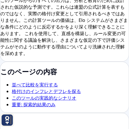
このツールからのすべての出力は、分析と教育のために設計
された仮説的な予測です。これらは連盟の公式計算を表すも
のではなく、実際の格付け変更として引用されるべきではあ
りません。この計算ツールの価値は、Elo システムがさまざま
な条件にどのように反応するかをより深く理解できることに
あります。 これを使用して、直感を構築し、ルール変更の可
能性に関する議論を解決し、さまざまな仮定の下で評価シス
テムがそのように動作する理由についてより洗練された理解
を深めます。
このページの内容
並べて比較を実行する
格付けのインフレとデフレを探る
このツールの実践的なシナリオ
重要: 探索的結果のみ