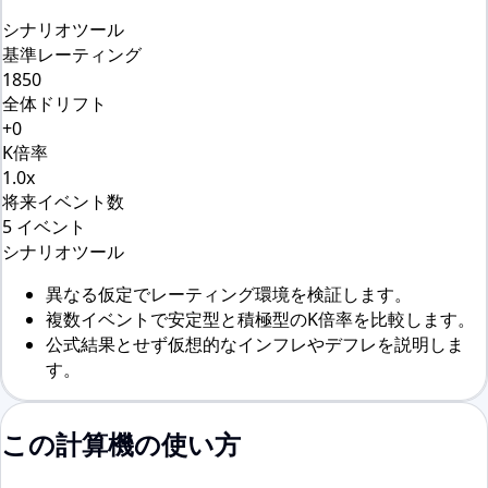
シナリオツール
基準レーティング
1850
全体ドリフト
+0
K倍率
1.0x
将来イベント数
5 イベント
シナリオツール
異なる仮定でレーティング環境を検証します。
複数イベントで安定型と積極型のK倍率を比較します。
公式結果とせず仮想的なインフレやデフレを説明しま
す。
この計算機の使い方