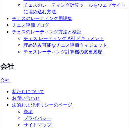
チェスのレーティング計算ツールをウェブサイト
に埋め込む方法
チェスのレーティング用語集
チェス評価ブログ
チェスのレーティング方法と検証
チェス レーティング API ドキュメント
埋め込み可能なチェス評価ウィジェット
チェスレーティング計算機の変更履歴
会社
会社
私たちについて
お問い合わせ
法的およびポリシーのページ
条項
プライバシー
サイトマップ