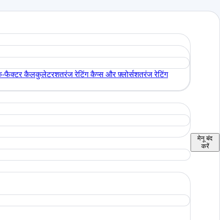
े-फैक्टर कैलकुलेटर
शतरंज रेटिंग कैप्स और फ़्लोर्स
शतरंज रेटिंग
मेनू
बंद
करें