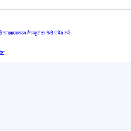
ैसे समझाएं
शतरंज कैलकुलेटर कैसे एम्बेड करें
लॉग